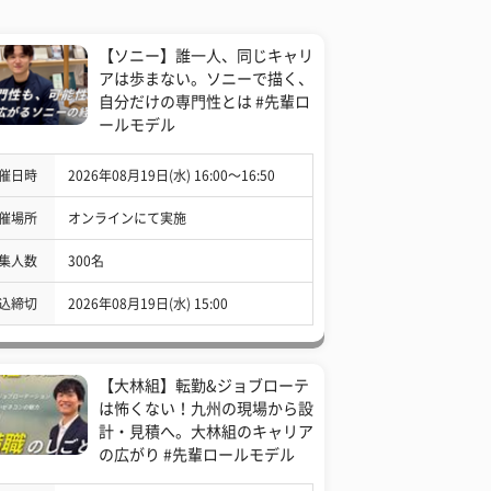
【ソニー】誰一人、同じキャリ
アは歩まない。ソニーで描く、
自分だけの専門性とは #先輩ロ
ールモデル
催日時
2026年08月19日(水) 16:00〜16:50
催場所
オンラインにて実施
集人数
300名
込締切
2026年08月19日(水) 15:00
【大林組】転勤&ジョブローテ
は怖くない！九州の現場から設
計・見積へ。大林組のキャリア
の広がり #先輩ロールモデル