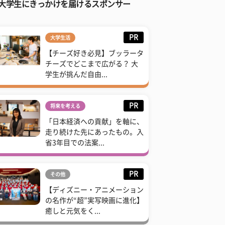
大学生にきっかけを届けるスポンサー
PR
大学生活
【チーズ好き必見】ブッラータ
チーズでどこまで広がる？ 大
学生が挑んだ自由...
PR
将来を考える
「日本経済への貢献」を軸に、
走り続けた先にあったもの。入
省3年目での法案...
PR
その他
【ディズニー・アニメーション
の名作が“超”実写映画に進化】
癒しと元気をく...