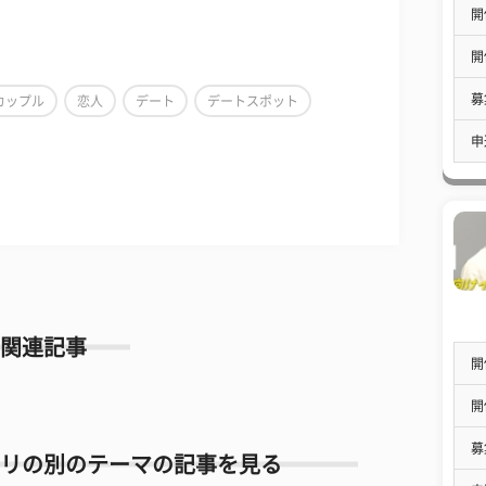
開
開
募
カップル
恋人
デート
デートスポット
申
関連記事
開
開
募
リの別のテーマの記事を見る