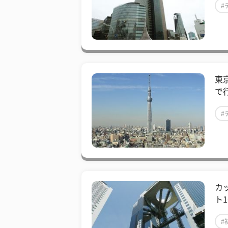
#
東
で
#
カ
ト
#