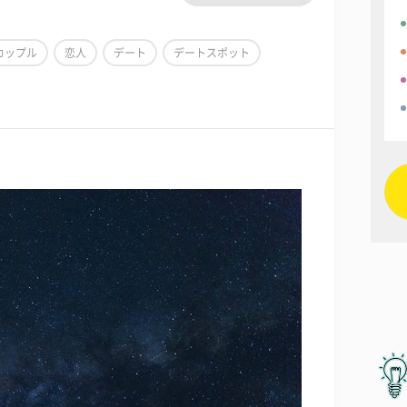
カップル
恋人
デート
デートスポット