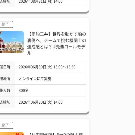
込締切
2026年08月31日(月) 14:00
終了
【商船三井】世界を動かす船の
裏側へ。チームで挑む機関士の
達成感とは？ #先輩ロールモデ
ル
催日時
2026年06月30日(火) 15:00〜15:50
催場所
オンラインにて実施
集人数
300名
込締切
2026年06月30日(火) 14:00
終了
【村田製作所】BtoBの魅力発