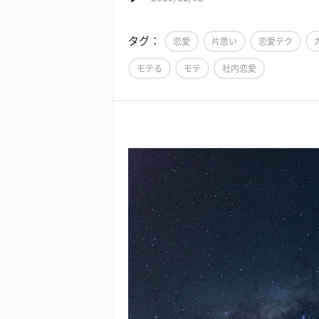
タグ：
恋愛
片思い
恋愛テク
モテる
モテ
社内恋愛