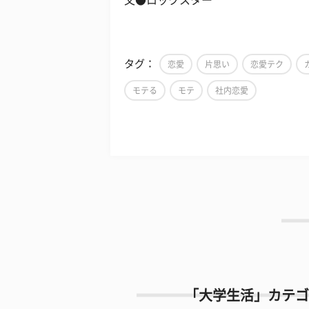
文●ロックスター
タグ：
恋愛
片思い
恋愛テク
モテる
モテ
社内恋愛
「大学生活」カテゴ