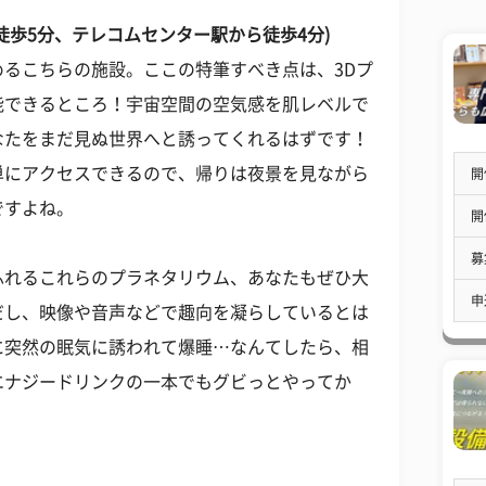
徒歩5分、テレコムセンター駅から徒歩4分)
るこちらの施設。ここの特筆すべき点は、3Dプ
能できるところ！宇宙空間の空気感を肌レベルで
なたをまだ見ぬ世界へと誘ってくれるはずです！
単にアクセスできるので、帰りは夜景を見ながら
開
ですよね。
開
募
ふれるこれらのプラネタリウム、あなたもぜひ大
申
だし、映像や音声などで趣向を凝らしているとは
に突然の眠気に誘われて爆睡…なんてしたら、相
エナジードリンクの一本でもグビっとやってか