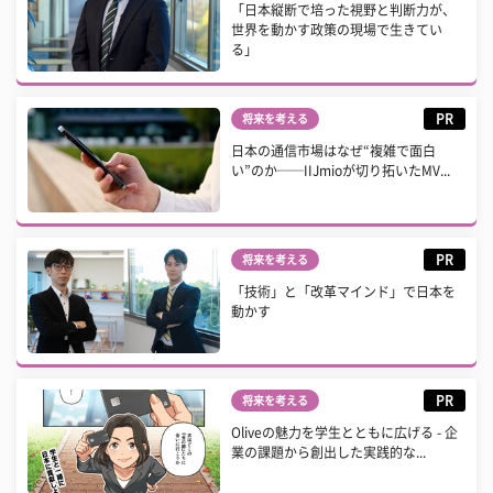
「日本縦断で培った視野と判断力が、
世界を動かす政策の現場で生きてい
る」
PR
将来を考える
日本の通信市場はなぜ“複雑で面白
い”のか──IIJmioが切り拓いたMV...
PR
将来を考える
「技術」と「改革マインド」で日本を
動かす
PR
将来を考える
Oliveの魅力を学生とともに広げる - 企
業の課題から創出した実践的な...