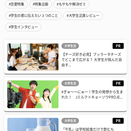
#恋愛特集
#特集企画
#もやもや解決ゼミ
#学生の君に伝えたい３つのこと
#大学生正直レビュー
#学生インタビュー
PR
大学生活
【チーズ好き必見】ブッラータチーズ
でどこまで広がる？ 大学生が挑んだ自
由す...
PR
大学生活
#ぎゅ〜〜にゅー！学生の発想から生ま
れた！ Jミルク×キョーソウPROJE...
PR
大学生活
「牛乳」は学校給食だけで飲むも