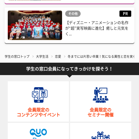
PR
その他
【ディズニー・アニメーションの名作
が“超”実写映画に進化】癒しと元気を
く...
学生の窓口トップ
大学生活
恋愛
冬までには片思い卒業！気になる異性と恋を実らせ
学生の窓口会員になってきっかけを探そう！
会員限定の
会員限定の
コンテンツやイベント
セミナー開催