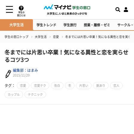
学生の
窓口とは
大学生活
学生トレンド
学生旅行
授業・履修・ゼミ
サークル・
学生の窓口トップ
大学生活
恋愛
冬までには片思い卒業！気になる異性と恋を実らせ
冬までには片思い卒業！気になる異性と恋を実らせ
るコツ3つ
編集部：はまみ
2015/11/29
タグ：
恋愛
恋愛テク
告白
冬
片思い
脈あり
恋人
カップル
テクニック