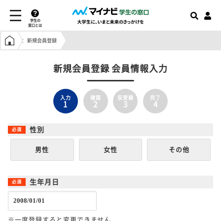
学生の
窓口とは
学生の窓口トップ
新規会員登録
新規会員登録 会員情報入力
入力
確認
仮登録
完了
1
2
3
4
性別
男性
女性
その他
生年月日
※一度登録すると変更できません