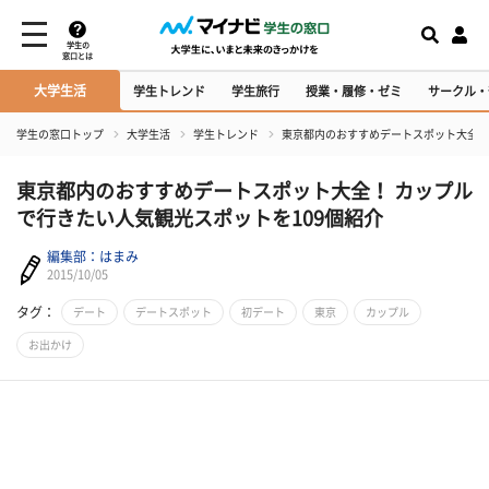
学生の
窓口とは
大学生活
学生トレンド
学生旅行
授業・履修・ゼミ
サークル・
学生の窓口トップ
大学生活
学生トレンド
東京都内のおすすめデートスポット大全！
東京都内のおすすめデートスポット大全！ カップル
で行きたい人気観光スポットを109個紹介
編集部：はまみ
2015/10/05
タグ：
デート
デートスポット
初デート
東京
カップル
お出かけ