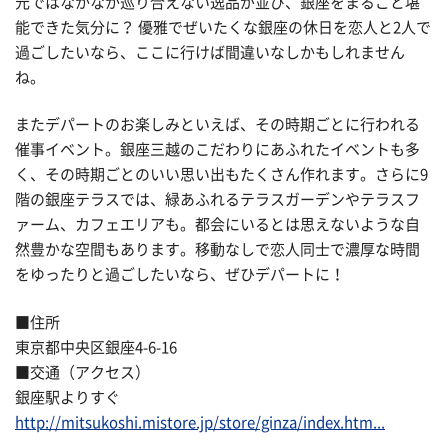
元ではなかなか巡り合えない逸品が並び、銀座をまるごと堪
能できた気分に？ 優雅でぜいたくな銀座の休日を恋人と2人で
過ごしたいなら、ここに行けば間違いなしかもしれません
ね。
またデパートのお楽しみといえば、その時期ごとに行われる
催事イベント。銀座三越のこだわりにあふれたイベントも多
く、その時期ごとのいい思い出もたくさん作れます。さらに9
階の銀座テラスでは、緑あふれるテラスガーデンやテラスフ
ァーム、カフェエリアも。都会にいるとは思えないような自
然豊かな空間もあります。移動なしで恋人同士で濃厚な時間
をゆったりと過ごしたいなら、ぜひデパートに！
■住所
東京都中央区銀座4-6-16
■交通（アクセス）
銀座駅よりすぐ
http://mitsukoshi.mistore.jp/store/ginza/index.htm...