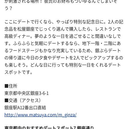
が刺激される場所！ 彼氏のお財布もついゆるんでしまいそ
う？
ここにデートで行くなら、やっぱり特別な記念日に。2人の記
念品を松屋銀座でじっくり選んで購入したら、レストランで
高級ディナー。夢のような一日を過ごせること間違いなしで
す。ふらふらと気軽にデートするなら、地下一階・二階にあ
るフードステージもかなり充実しているため、銀ぶらデート
の帰り道に今日の夕食やデザートを2人でピックアップするの
も楽しそう。どんな日に行っても特別な一日をくれるデート
スポットです。
■住所
東京都中央区銀座3-6-1
■交通（アクセス）
銀座駅A12番出口直結
http://www.matsuya.com/m_ginza/
東京都内のおすすめデートスポット7.銀座通り