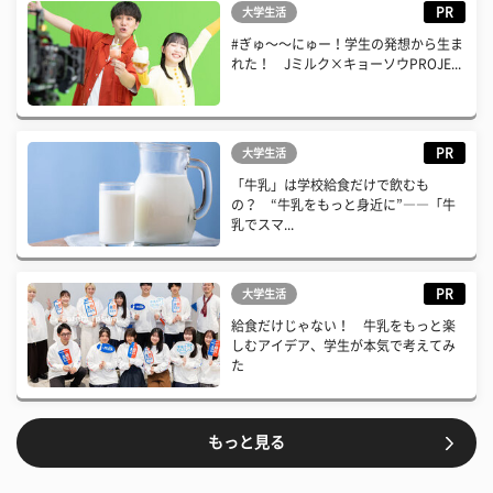
PR
大学生活
#ぎゅ〜〜にゅー！学生の発想から生ま
れた！ Jミルク×キョーソウPROJE...
PR
大学生活
「牛乳」は学校給食だけで飲むも
の？ “牛乳をもっと身近に”――「牛
乳でスマ...
PR
大学生活
給食だけじゃない！ 牛乳をもっと楽
しむアイデア、学生が本気で考えてみ
た
もっと見る