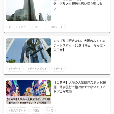
選 グルメも観光も思い切り楽しも
う！
#デートスポット
#デート
#初デート
カップルで行きたい、大阪のおすすめ
デートスポット16選【梅田・なんば・
天王寺】
#初デート
#デートスポット
#デート
【目的別】大阪の人気観光スポット26
選！修学旅行で絶対はずせないエリア
をプロが解説
#観光スポット
#観光
#人気