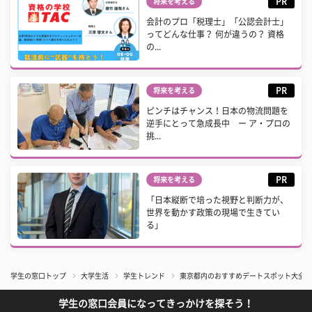
PR
将来を考える
会計のプロ「税理士」「公認会計士」
ってどんな仕事？ 何が違うの？ 資格
の...
PR
将来を考える
ピンチはチャンス！日本の物流問題を
逆手にとって急成長中 ー ア・プロの
挑...
PR
将来を考える
「日本縦断で培った視野と判断力が、
世界を動かす政策の現場で生きてい
る」
学生の窓口トップ
大学生活
学生トレンド
東京都内のおすすめデートスポット大全！
学生の窓口会員になってきっかけを探そう！