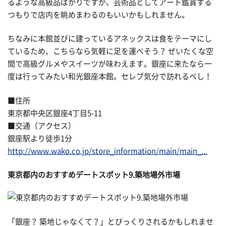
るような高級品ばかりですが、芸術品としてアート鑑賞する
つもりで店内を眺めまわるのもいいかもしれません。
ちなみに本館並びに建っているアネックスは食をテーマにし
ているため、こちらなら気軽に足を運べそう？ ぜいたくな空
間で高級グルメやスイーツが味わえます。銀座に来たなら一
度は行ってみたい和光銀座本館。セレブ気分で訪れるべし！
■住所
東京都中央区銀座4丁目5-11
■交通（アクセス）
銀座駅より徒歩1分
http://www.wako.co.jp/store_information/main/main_...
東京都内のおすすめデートスポット9.築地場外市場
「銀座？ 築地じゃなくて？」とびっくりされるかもしれませ