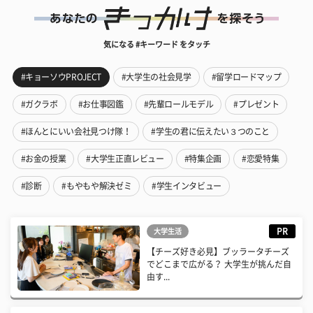
気になる #キーワード をタッチ
#キョーソウPROJECT
#大学生の社会見学
#留学ロードマップ
#ガクラボ
#お仕事図鑑
#先輩ロールモデル
#プレゼント
#ほんとにいい会社見つけ隊！
#学生の君に伝えたい３つのこと
#お金の授業
#大学生正直レビュー
#特集企画
#恋愛特集
#診断
#もやもや解決ゼミ
#学生インタビュー
PR
大学生活
【チーズ好き必見】ブッラータチーズ
でどこまで広がる？ 大学生が挑んだ自
由す...