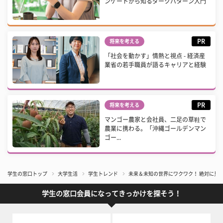
ンケートから知るダークパターン入門
PR
将来を考える
「社会を動かす」情熱と視点 - 経済産
業省の若手職員が語るキャリアと経験
PR
将来を考える
マンゴー農家と会社員、二足の草鞋で
農業に携わる。「沖縄ゴールデンマン
ゴー...
学生の窓口トップ
大学生活
学生トレンド
未来＆未知の世界にワクワク！ 絶対に見る
学生の窓口会員になってきっかけを探そう！