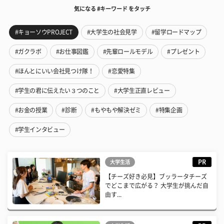
気になる #キーワード をタッチ
#キョーソウPROJECT
#大学生の社会見学
#留学ロードマップ
#ガクラボ
#お仕事図鑑
#先輩ロールモデル
#プレゼント
#ほんとにいい会社見つけ隊！
#恋愛特集
#学生の君に伝えたい３つのこと
#大学生正直レビュー
#お金の授業
#診断
#もやもや解決ゼミ
#特集企画
#学生インタビュー
PR
大学生活
【チーズ好き必見】ブッラータチーズ
でどこまで広がる？ 大学生が挑んだ自
由す...