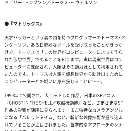
ド／リー･トンプソン／トーマス･F･ウィルソン
●『マトリックス』
天才ハッカーという裏の顔を持つプログラマーのトーマス･ア
ンダーソン。ある日奇妙なメールを受け取ったことがきっか
けで、トーマスは「この世界がコンピューターによって作ら
れた仮想世界」であることを知ります。実は現実世界はコン
ピューターに支配され、人類はその動力源として利用されて
いたのです。トーマスは人類を仮想世界から助け出すために
コンピューターとの戦いに身を投じることに……。
1999年に公開され、大ヒットした作品。日本のSFアニメ
『GHOST IN THE SHELL／攻殻機動隊』など、さまざまなSF
作品の影響が随所に見られます。また独特なカメラアングル
になる「バレットタイム」など、斬新な映像技術が盛り込ま
れていることが注目されました。哲学的なアプローチのシナ