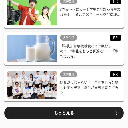
PR
大学生活
#ぎゅ〜〜にゅー！学生の発想から生ま
れた！ Jミルク×キョーソウPROJE...
PR
大学生活
「牛乳」は学校給食だけで飲むも
の？ “牛乳をもっと身近に”――「牛
乳でスマ...
PR
大学生活
給食だけじゃない！ 牛乳をもっと楽
しむアイデア、学生が本気で考えてみ
た
もっと見る