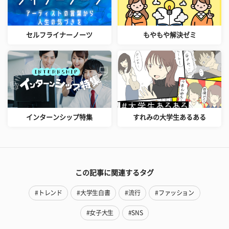
セルフライナーノーツ
もやもや解決ゼミ
インターンシップ特集
すれみの大学生あるある
この記事に関連するタグ
#トレンド
#大学生白書
#流行
#ファッション
#女子大生
#SNS