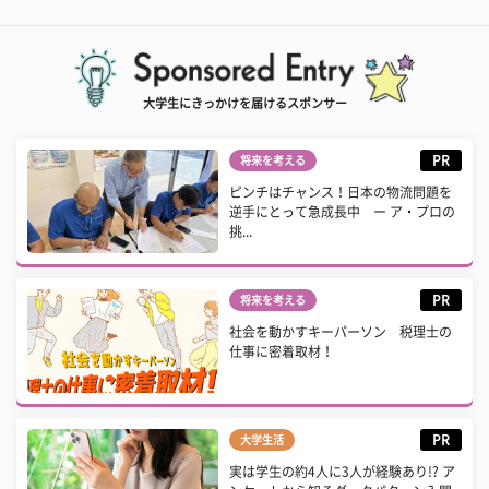
大学生にきっかけを届けるスポンサー
PR
将来を考える
ピンチはチャンス！日本の物流問題を
逆手にとって急成長中 ー ア・プロの
挑...
PR
将来を考える
社会を動かすキーパーソン 税理士の
仕事に密着取材！
PR
大学生活
実は学生の約4人に3人が経験あり!? ア