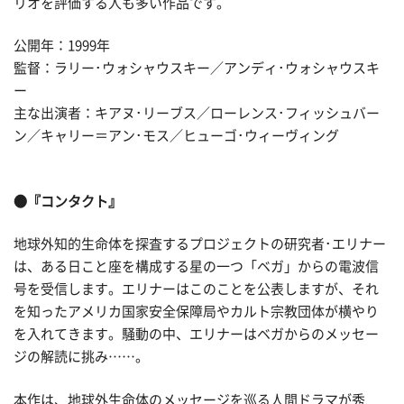
リオを評価する人も多い作品です。
公開年：1999年
監督：ラリー･ウォシャウスキー／アンディ･ウォシャウスキ
ー
主な出演者：キアヌ･リーブス／ローレンス･フィッシュバー
ン／キャリー＝アン･モス／ヒューゴ･ウィーヴィング
●『コンタクト』
地球外知的生命体を探査するプロジェクトの研究者･エリナー
は、ある日こと座を構成する星の一つ「ベガ」からの電波信
号を受信します。エリナーはこのことを公表しますが、それ
を知ったアメリカ国家安全保障局やカルト宗教団体が横やり
を入れてきます。騒動の中、エリナーはベガからのメッセー
ジの解読に挑み……。
本作は、地球外生命体のメッセージを巡る人間ドラマが秀