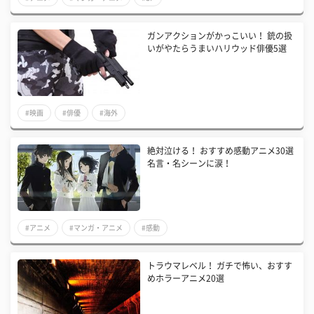
ガンアクションがかっこいい！ 銃の扱
いがやたらうまいハリウッド俳優5選
#映画
#俳優
#海外
絶対泣ける！ おすすめ感動アニメ30選
名言・名シーンに涙！
#アニメ
#マンガ・アニメ
#感動
トラウマレベル！ ガチで怖い、おすす
めホラーアニメ20選