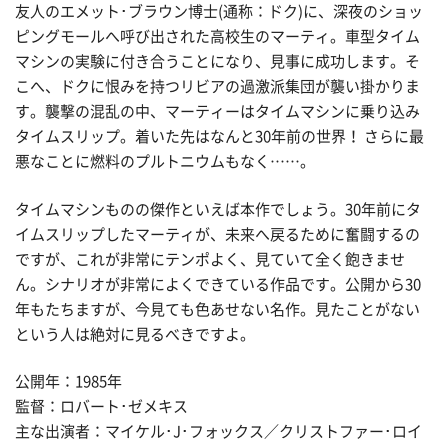
友人のエメット･ブラウン博士(通称：ドク)に、深夜のショッ
ピングモールへ呼び出された高校生のマーティ。車型タイム
マシンの実験に付き合うことになり、見事に成功します。そ
こへ、ドクに恨みを持つリビアの過激派集団が襲い掛かりま
す。襲撃の混乱の中、マーティーはタイムマシンに乗り込み
タイムスリップ。着いた先はなんと30年前の世界！ さらに最
悪なことに燃料のプルトニウムもなく……。
タイムマシンものの傑作といえば本作でしょう。30年前にタ
イムスリップしたマーティが、未来へ戻るために奮闘するの
ですが、これが非常にテンポよく、見ていて全く飽きませ
ん。シナリオが非常によくできている作品です。公開から30
年もたちますが、今見ても色あせない名作。見たことがない
という人は絶対に見るべきですよ。
公開年：1985年
監督：ロバート･ゼメキス
主な出演者：マイケル･J･フォックス／クリストファー･ロイ