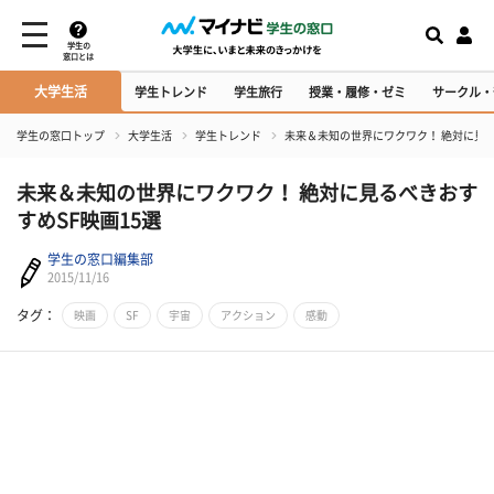
学生の
窓口とは
大学生活
学生トレンド
学生旅行
授業・履修・ゼミ
サークル・
学生の窓口トップ
大学生活
学生トレンド
未来＆未知の世界にワクワク！ 絶対に見る
未来＆未知の世界にワクワク！ 絶対に見るべきおす
すめSF映画15選
学生の窓口編集部
2015/11/16
タグ：
映画
SF
宇宙
アクション
感動