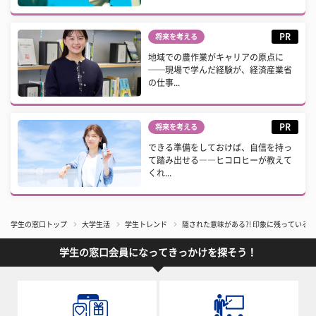
PR
将来を考える
地域での農作業がキャリアの原点に
──現場で学んだ経験が、経済産業省
の仕事...
PR
将来を考える
できる準備をしておけば、自信を持っ
て踏み出せる――ヒコロヒーが教えて
くれ...
学生の窓口トップ
大学生活
学生トレンド
隠された意味がある?! 印象に残ってい
学生の窓口会員になってきっかけを探そう！