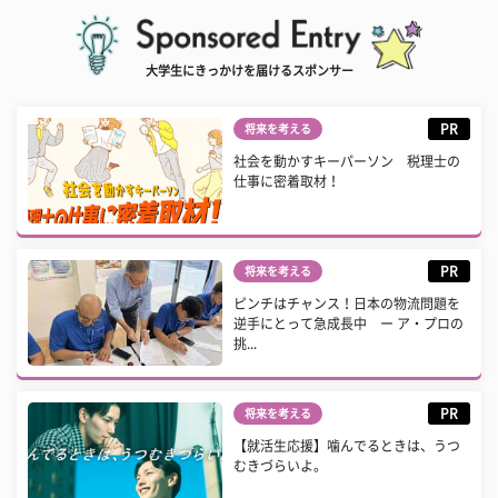
大学生にきっかけを届けるスポンサー
PR
将来を考える
社会を動かすキーパーソン 税理士の
仕事に密着取材！
PR
将来を考える
ピンチはチャンス！日本の物流問題を
逆手にとって急成長中 ー ア・プロの
挑...
PR
将来を考える
【就活生応援】噛んでるときは、うつ
むきづらいよ。