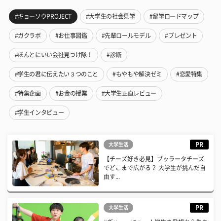
#キョーソウPROJECT
#大学生の社会見学
#留学ロードマップ
#ガクラボ
#お仕事図鑑
#先輩ロールモデル
#プレゼント
#ほんとにいい会社見つけ隊！
#診断
#学生の君に伝えたい３つのこと
#もやもや解決ゼミ
#恋愛特集
#特集企画
#お金の授業
#大学生正直レビュー
#学生インタビュー
PR
大学生活
【チーズ好き必見】ブッラータチーズ
でどこまで広がる？ 大学生が挑んだ自
由す...
PR
大学生活