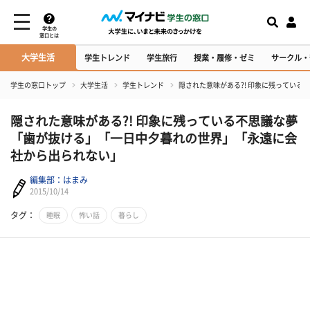
学生の
窓口とは
大学生活
学生トレンド
学生旅行
授業・履修・ゼミ
サークル・
学生の窓口トップ
大学生活
学生トレンド
隠された意味がある?! 印象に残ってい
隠された意味がある?! 印象に残っている不思議な夢
「歯が抜ける」「一日中夕暮れの世界」「永遠に会
社から出られない」
編集部：はまみ
2015/10/14
タグ：
睡眠
怖い話
暮らし