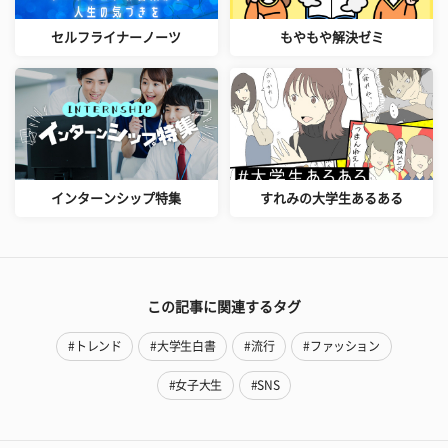
セルフライナーノーツ
もやもや解決ゼミ
インターンシップ特集
すれみの大学生あるある
この記事に関連するタグ
#トレンド
#大学生白書
#流行
#ファッション
#女子大生
#SNS