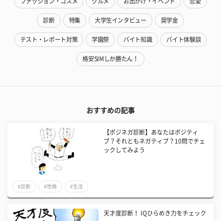
ファッション・コスメ
グルメ
お出かけ・イベント
恋愛
診断
特集
大学生インタビュー
奨学金
テスト・レポート対策
学園祭
バイト知識
バイト体験談
格安SIMしか勝たん！
おすすめの記事
【ポジネガ診断】あなたはポジティ
ブ？それともネガティブ？10問でチェ
ックしてみよう
#診断
#性格
#生活
天才度診断！ IQひらめき力をチェック