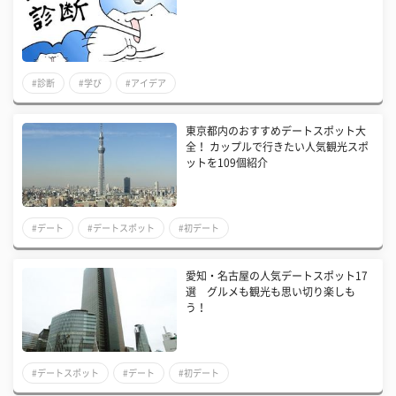
#診断
#学び
#アイデア
東京都内のおすすめデートスポット大
全！ カップルで行きたい人気観光スポ
ットを109個紹介
#デート
#デートスポット
#初デート
愛知・名古屋の人気デートスポット17
選 グルメも観光も思い切り楽しも
う！
#デートスポット
#デート
#初デート