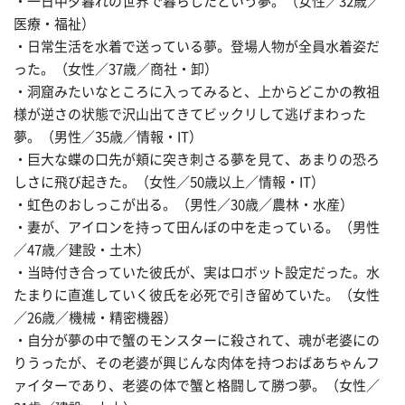
・一日中夕暮れの世界で暮らしたという夢。（女性／32歳／
医療・福祉）
・日常生活を水着で送っている夢。登場人物が全員水着姿だ
った。（女性／37歳／商社・卸）
・洞窟みたいなところに入ってみると、上からどこかの教祖
様が逆さの状態で沢山出てきてビックリして逃げまわった
夢。（男性／35歳／情報・IT）
・巨大な蝶の口先が頬に突き刺さる夢を見て、あまりの恐ろ
しさに飛び起きた。（女性／50歳以上／情報・IT）
・虹色のおしっこが出る。（男性／30歳／農林・水産）
・妻が、アイロンを持って田んぼの中を走っている。（男性
／47歳／建設・土木）
・当時付き合っていた彼氏が、実はロボット設定だった。水
たまりに直進していく彼氏を必死で引き留めていた。（女性
／26歳／機械・精密機器）
・自分が夢の中で蟹のモンスターに殺されて、魂が老婆にの
りうったが、その老婆が興じんな肉体を持つおばあちゃんフ
ァイターであり、老婆の体で蟹と格闘して勝つ夢。（女性／