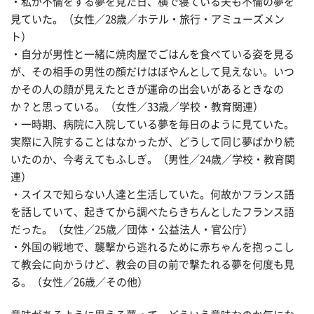
・私が不倫をする夢を見た日、横で寝ている夫も不倫の夢を
見ていた。（女性／28歳／ホテル・旅行・アミューズメン
ト）
・自分が男性と一緒に焼肉屋でごはんを食べている姿を見る
が、その相手の男性の顔だけはぼやんとして見えない。いつ
かその人の顔が見えたときが運命の出会いがあるときなの
か？と思っている。（女性／33歳／学校・教育関連）
・一時期、病院に入院している夢を毎日のように見ていた。
実際に入院することはなかったが、どうして同じ夢ばかり続
いたのか、今考えてもふしぎ。（男性／24歳／学校・教育関
連）
・スイスで知らない人達と生活していた。何故かフランス語
を話していて、起きてから調べたらきちんとしたフランス語
だった。（女性／25歳／団体・公益法人・官公庁）
・外国の戦地で、襲撃から逃れるために赤ちゃんを抱っこし
て教会に向かうけど、教会の目の前で撃たれる夢を何度も見
る。（女性／26歳／その他）