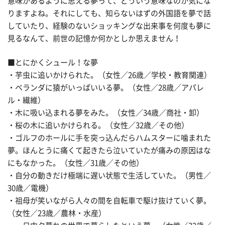
意味があるように思える夢って、どういう意味なのか気にな
りますよね。それにしても、知らないはずの外国語を夢で話
していたり、経験のないショッキングな出来事を何度も夢に
見るなんて、前世の記憶か何かとしか思えません！
■とにかくシュール！な夢
・芋虫に追いかけられた。（女性／26歳／学校・教育関連）
・ベランダに猿がいっぱいいる夢。（女性／28歳／アパレ
ル・繊維）
・木に吸い込まれる夢をみた。（女性／34歳／商社・卸）
・桜の木に追いかけられる。（女性／32歳／その他）
・ゴルフのホールに手を突っ込んだらハムスターに噛まれた
夢。ほんとうに痛くて起きたら泣いていたが痛みの原因はな
にもなかった。（女性／31歳／その他）
・自分の動きだけ極端に遅い状態で生活していた。（男性／
30歳／電機）
・祖母が笑いながら人々の間を自転車で駆け抜けていく夢。
（女性／23歳／農林・水産）