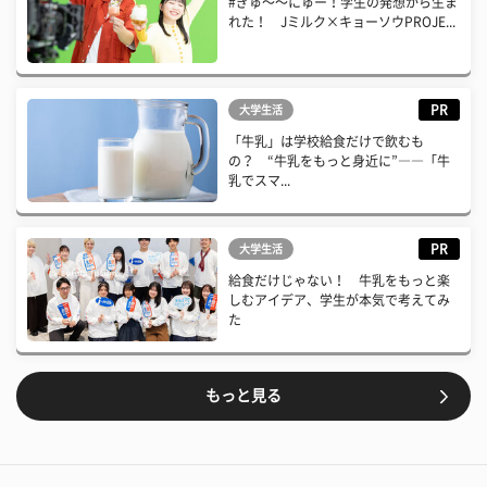
#ぎゅ〜〜にゅー！学生の発想から生ま
れた！ Jミルク×キョーソウPROJE...
PR
大学生活
「牛乳」は学校給食だけで飲むも
の？ “牛乳をもっと身近に”――「牛
乳でスマ...
PR
大学生活
給食だけじゃない！ 牛乳をもっと楽
しむアイデア、学生が本気で考えてみ
た
もっと見る