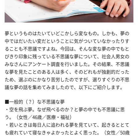
夢というものはたいていどこかしら変なもの。しかも、夢の
中ではだいたい変だということに気がついていなかったりす
ることも不思議ですよね。今回は、そんな変な夢の中でもと
びきり印象に残っている不思議な夢について、社会人男女の
みなさんにアンケート調査を行いました。その結果、不思議
な夢を見たことのある人は多く、そのどれもが独創的だった
ため、選ぶのにかなり苦労したのですが、選りすぐりの不思
議な夢の話を集めてみましたので、以下にご紹介します。
■一般的（？）な不思議な夢
・空を飛ぶ夢。なぜ飛べるのか？と夢の中でも不思議に思
う。（女性／46歳／医療・福祉）
・若いときは毎日人に追われる夢を見ていて、起きるととて
も疲れていて寝なきゃよかったとよく思った。（女性／50歳