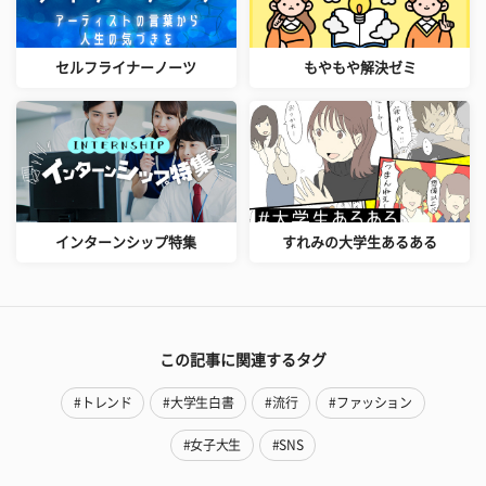
セルフライナーノーツ
もやもや解決ゼミ
インターンシップ特集
すれみの大学生あるある
この記事に関連するタグ
#トレンド
#大学生白書
#流行
#ファッション
#女子大生
#SNS