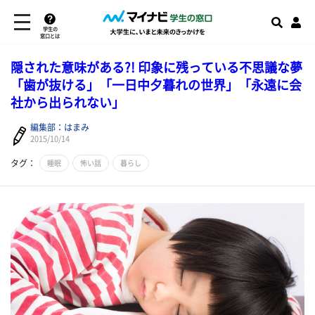
学生の
窓口とは
隠された意味がある?! 印象に残っている不思議な夢
「歯が抜ける」「一日中夕暮れの世界」「永遠に会
社から出られない」
編集部：はまみ
2015/10/14
タグ：
睡眠
怖い話
暮らし