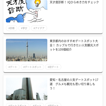
天才度診断！ IQひらめき力をチェック
#診断
#学び
#アイデア
東京都内のおすすめデートスポット大
全！ カップルで行きたい人気観光スポ
ットを109個紹介
#デート
#デートスポット
#初デート
愛知・名古屋の人気デートスポット17
選 グルメも観光も思い切り楽しも
う！
#デートスポット
#デート
#初デート