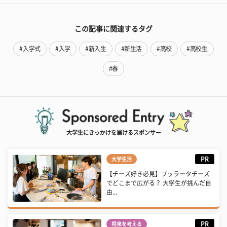
この記事に関連するタグ
#入学式
#入学
#新入生
#新生活
#高校
#高校生
#春
大学生にきっかけを届けるスポンサー
PR
大学生活
【チーズ好き必見】ブッラータチーズ
でどこまで広がる？ 大学生が挑んだ自
由...
PR
将来を考える