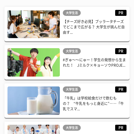
PR
大学生活
【チーズ好き必見】ブッラータチーズ
でどこまで広がる？ 大学生が挑んだ自
由す...
PR
大学生活
#ぎゅ〜〜にゅー！学生の発想から生ま
れた！ Jミルク×キョーソウPROJE...
PR
大学生活
「牛乳」は学校給食だけで飲むも
の？ “牛乳をもっと身近に”――「牛
乳でスマ...
PR
大学生活