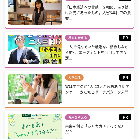
「日本経済への貢献」を軸に、走り続
けた先にあったもの。入省3年目での法
案...
PR
将来を考える
一人で悩んでいた就活を、相談しなが
ら前へ! エージェントを活用して内々
定...
PR
大学生活
実は学生の約4人に3人が経験あり!? ア
ンケートから知るダークパターン入門
PR
将来を考える
未来を創る「シャカカチ」ってなん
だ？