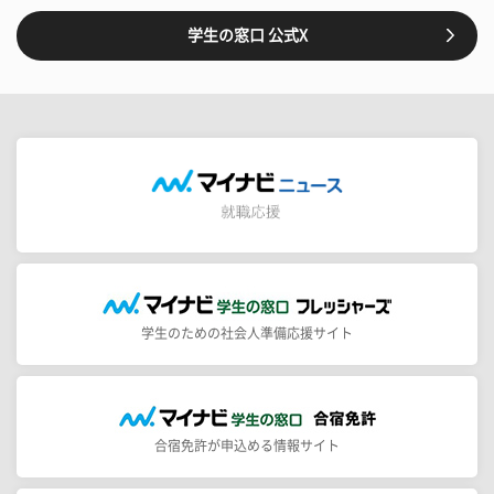
学生の窓口 公式X
学生のための社会人準備応援サイト
合宿免許が申込める情報サイト