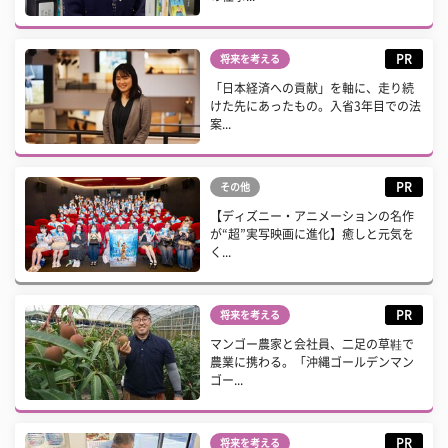
PR
将来を考える
「日本経済への貢献」を軸に、走り続
けた先にあったもの。入省3年目での法
案...
PR
その他
【ディズニー・アニメーションの名作
が“超”実写映画に進化】癒しと元気を
く...
PR
将来を考える
マンゴー農家と会社員、二足の草鞋で
農業に携わる。「沖縄ゴールデンマン
ゴー...
PR
将来を考える