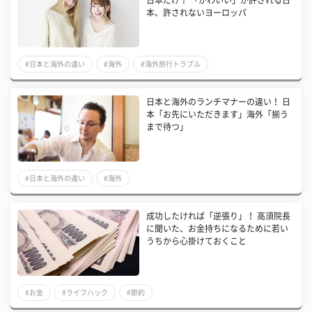
日本だけ？ 「かわいい」が許される日
本、許されないヨーロッパ
#日本と海外の違い
#海外
#海外旅行トラブル
日本と海外のランチマナーの違い！ 日
本「お先にいただきます」海外「揃う
まで待つ」
#日本と海外の違い
#海外
成功したければ「逆張り」！ 高須院長
に聞いた、お金持ちになるために若い
うちから心掛けておくこと
#お金
#ライフハック
#節約