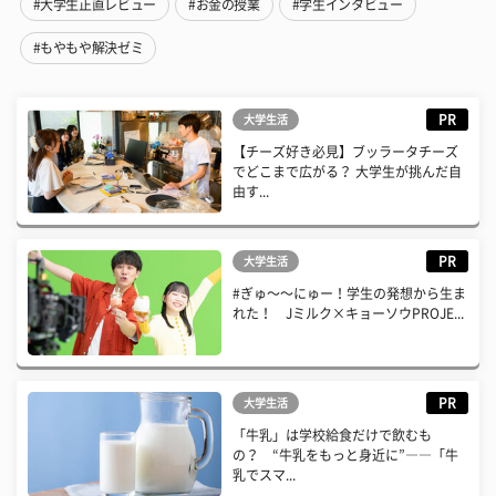
#大学生正直レビュー
#お金の授業
#学生インタビュー
#もやもや解決ゼミ
PR
大学生活
【チーズ好き必見】ブッラータチーズ
でどこまで広がる？ 大学生が挑んだ自
由す...
PR
大学生活
#ぎゅ〜〜にゅー！学生の発想から生ま
れた！ Jミルク×キョーソウPROJE...
PR
大学生活
「牛乳」は学校給食だけで飲むも
の？ “牛乳をもっと身近に”――「牛
乳でスマ...