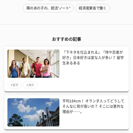
隣のあの子の、就活"ノート"
経済産業省で働く
おすすめの記事
「下ネタを仕込まれる」「侍や忍者が
好き」日本好きは変な人が多い？ 留学
生あるある
#留学
#海外
平均184cm！ オランダ人ってどうして
そんなに背が高いの？ そこには意外な
理由が……。