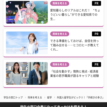
PR
将来を考える
愛知暮らしのリアルはこれだ！ “ちょ
うどいい暮らし”ができる愛知県での
生...
PR
将来を考える
できる準備をしておけば、自信を持っ
て踏み出せる――ヒコロヒーが教えて
くれ...
PR
将来を考える
「社会を動かす」情熱と視点 - 経済産
業省の若手職員が語るキャリアと経験
学生の窓口トップ
将来を考える
留学
外国人留学生がビックリ！「手続きの多さ」「