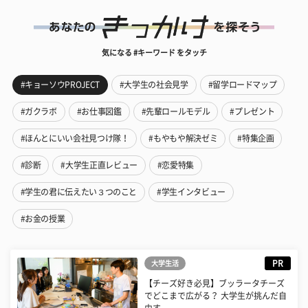
気になる #キーワード をタッチ
#キョーソウPROJECT
#大学生の社会見学
#留学ロードマップ
#ガクラボ
#お仕事図鑑
#先輩ロールモデル
#プレゼント
#ほんとにいい会社見つけ隊！
#もやもや解決ゼミ
#特集企画
#診断
#大学生正直レビュー
#恋愛特集
#学生の君に伝えたい３つのこと
#学生インタビュー
#お金の授業
PR
大学生活
【チーズ好き必見】ブッラータチーズ
でどこまで広がる？ 大学生が挑んだ自
由す...