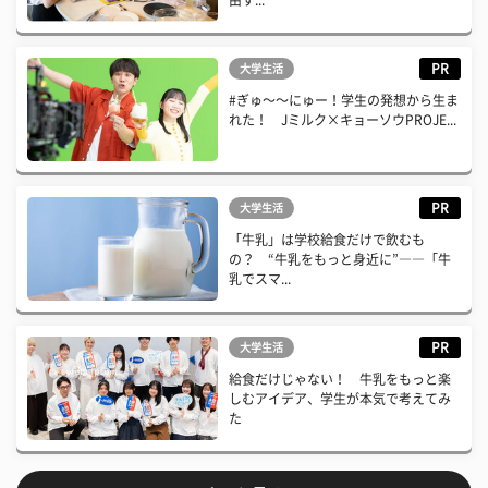
PR
大学生活
#ぎゅ〜〜にゅー！学生の発想から生ま
れた！ Jミルク×キョーソウPROJE...
PR
大学生活
「牛乳」は学校給食だけで飲むも
の？ “牛乳をもっと身近に”――「牛
乳でスマ...
PR
大学生活
給食だけじゃない！ 牛乳をもっと楽
しむアイデア、学生が本気で考えてみ
た