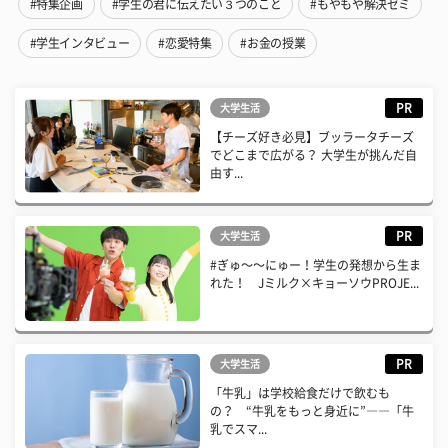
#特集企画
#学生の君に伝えたい３つのこと
#もやもや解決ゼミ
#学生インタビュー
#恋愛特集
#お金の授業
PR
大学生活
【チーズ好き必見】ブッラータチーズ
でどこまで広がる？ 大学生が挑んだ自
由す...
PR
大学生活
#ぎゅ〜〜にゅー！学生の発想から生ま
れた！ Jミルク×キョーソウPROJE...
PR
大学生活
「牛乳」は学校給食だけで飲むも
の？ “牛乳をもっと身近に”――「牛
乳でスマ...