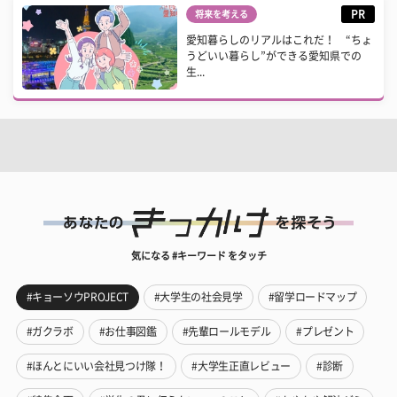
PR
将来を考える
愛知暮らしのリアルはこれだ！ “ちょ
うどいい暮らし”ができる愛知県での
生...
気になる #キーワード をタッチ
#キョーソウPROJECT
#大学生の社会見学
#留学ロードマップ
#ガクラボ
#お仕事図鑑
#先輩ロールモデル
#プレゼント
#ほんとにいい会社見つけ隊！
#大学生正直レビュー
#診断