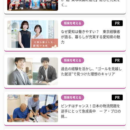
く...
PR
将来を考える
なぜ愛知は働きやすい？ 東京経験者
が語る、暮らしが充実する愛知県の魅
力
PR
将来を考える
過去の経験を活かし、“ゴールを見越し
た就活”で見つけた理想のキャリア
PR
将来を考える
ピンチはチャンス！日本の物流問題を
逆手にとって急成長中 ー ア・プロの
挑...