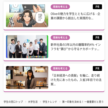
PR
将来を考える
Oliveの魅力を学生とともに広げる - 企
業の課題から創出した実践的な...
PR
将来を考える
新卒社員の3年以内の離職率約4% イン
フラを“錆び”から守るナカボーテッ...
PR
将来を考える
「日本経済への貢献」を軸に、走り続
けた先にあったもの。入省3年目での法
案...
学生の窓口トップ
大学生活
学生トレンド
第一印象を決める！ 一番重要だと思う「