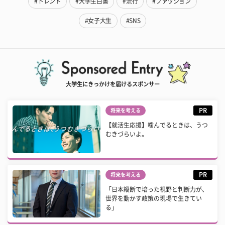
#トレンド
#大学生白書
#流行
#ファッション
#女子大生
#SNS
大学生にきっかけを届けるスポンサー
PR
将来を考える
【就活生応援】噛んでるときは、うつ
むきづらいよ。
PR
将来を考える
「日本縦断で培った視野と判断力が、
世界を動かす政策の現場で生きてい
る」