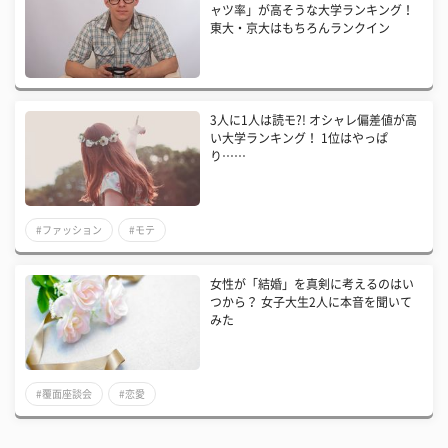
ャツ率」が高そうな大学ランキング！
東大・京大はもちろんランクイン
3人に1人は読モ?! オシャレ偏差値が高
い大学ランキング！ 1位はやっぱ
り……
#ファッション
#モテ
女性が「結婚」を真剣に考えるのはい
つから？ 女子大生2人に本音を聞いて
みた
#覆面座談会
#恋愛