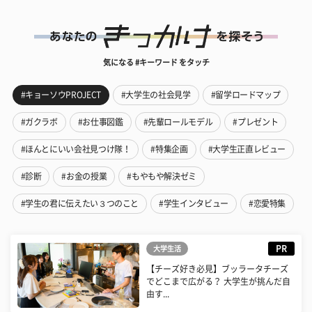
気になる #キーワード をタッチ
#キョーソウPROJECT
#大学生の社会見学
#留学ロードマップ
#ガクラボ
#お仕事図鑑
#先輩ロールモデル
#プレゼント
#ほんとにいい会社見つけ隊！
#特集企画
#大学生正直レビュー
#診断
#お金の授業
#もやもや解決ゼミ
#学生の君に伝えたい３つのこと
#学生インタビュー
#恋愛特集
PR
大学生活
【チーズ好き必見】ブッラータチーズ
でどこまで広がる？ 大学生が挑んだ自
由す...