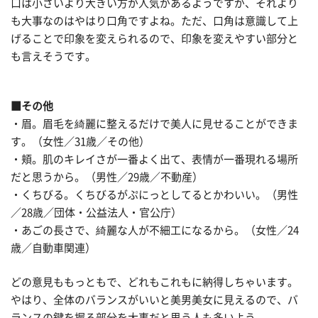
口は小さいより大きい方が人気があるようですが、それより
も大事なのはやはり口角ですよね。ただ、口角は意識して上
げることで印象を変えられるので、印象を変えやすい部分と
も言えそうです。
■その他
・眉。眉毛を綺麗に整えるだけで美人に見せることができま
す。（女性／31歳／その他）
・頬。肌のキレイさが一番よく出て、表情が一番現れる場所
だと思うから。（男性／29歳／不動産）
・くちびる。くちびるがぷにっとしてるとかわいい。（男性
／28歳／団体・公益法人・官公庁）
・あごの長さで、綺麗な人が不細工になるから。（女性／24
歳／自動車関連）
どの意見ももっともで、どれもこれもに納得しちゃいます。
やはり、全体のバランスがいいと美男美女に見えるので、バ
ランスの鍵を握る部分を大事だと思う人も多いよう。