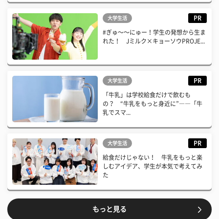
PR
大学生活
#ぎゅ〜〜にゅー！学生の発想から生ま
れた！ Jミルク×キョーソウPROJE...
PR
大学生活
「牛乳」は学校給食だけで飲むも
の？ “牛乳をもっと身近に”――「牛
乳でスマ...
PR
大学生活
給食だけじゃない！ 牛乳をもっと楽
しむアイデア、学生が本気で考えてみ
た
もっと見る