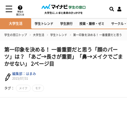
学生の
窓口とは
大学生活
学生トレンド
学生旅行
授業・履修・ゼミ
サークル・
学生の窓口トップ
大学生活
学生トレンド
第一印象を決める！ 一番重要だと思う「
第一印象を決める！ 一番重要だと思う「顔のパー
ツ」は？ 「あご→長さが重要」「鼻→メイクでごま
かせない」 2ページ目
編集部：はまみ
2015/07/31
タグ：
メイク
モテ