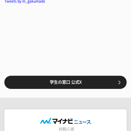
Tweets by m_gakumado
学生の窓口 公式X