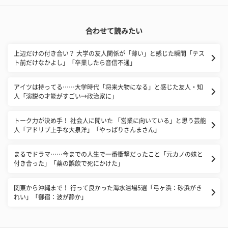
合わせて読みたい
上辺だけの付き合い？ 大学の友人関係が「薄い」と感じた瞬間「テス
ト前だけなかよし」「卒業したら音信不通」
アイツは持ってる……大学時代「将来大物になる」と感じた友人・知
人「演説の才能がすごい→政治家に」
トーク力が決め手！ 社会人に聞いた 「営業に向いている」と思う芸能
人「アドリブ上手な大泉洋」「やっぱりさんまさん」
まるでドラマ……今までの人生で一番衝撃だったこと「元カノの妹と
付き合った」「薬の誤飲で死にかけた」
関東から沖縄まで！ 行って良かった海水浴場5選「弓ヶ浜：砂浜がき
れい」「御宿：波が静か」