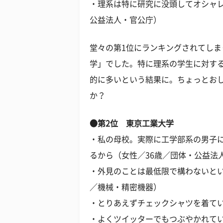
・理系は特に研究に没頭してオシャレ
公益法人・官公庁）
堂々の第1位にランキングされてし
学」でした。特に理系の学生に対す
的に多いという結果に。ちょっとお
か？
●第2位 東京工業大学
・私の母校。実際に工学部系の男子
るから（女性／36歳／団体・公益法
・外見のことは最低限で構わないとい
／機械・精密機器）
・とりあえずチェックシャツを着てい
・よくツイッターでもつぶやかれてい