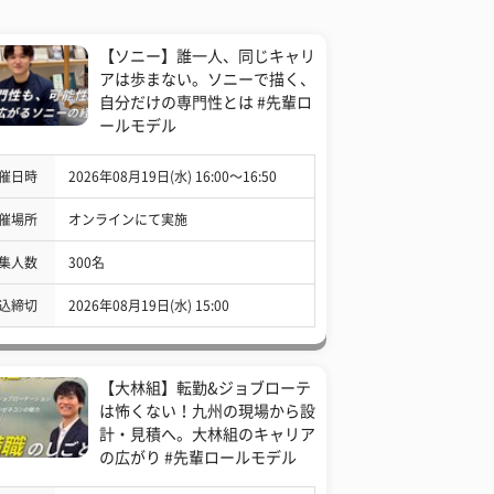
【ソニー】誰一人、同じキャリ
アは歩まない。ソニーで描く、
自分だけの専門性とは #先輩ロ
ールモデル
催日時
2026年08月19日(水) 16:00〜16:50
催場所
オンラインにて実施
集人数
300名
込締切
2026年08月19日(水) 15:00
【大林組】転勤&ジョブローテ
は怖くない！九州の現場から設
計・見積へ。大林組のキャリア
の広がり #先輩ロールモデル