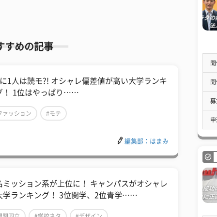
すすめの記事
開
人に1人は読モ?! オシャレ偏差値が高い大学ランキ
開
グ！ 1位はやっぱり……
募
ファッション
#モテ
申
編集部：はまみ
名ミッション系が上位に！ キャンパスがオシャレ
大学ランキング！ 3位関学、2位青学……
関関同立
#学校ネタ
#デザイン