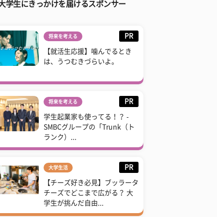
大学生にきっかけを届けるスポンサー
PR
将来を考える
【就活生応援】噛んでるとき
は、うつむきづらいよ。
PR
将来を考える
学生起業家も使ってる！？ -
SMBCグループの「Trunk（ト
ランク）...
PR
大学生活
【チーズ好き必見】ブッラータ
チーズでどこまで広がる？ 大
学生が挑んだ自由...