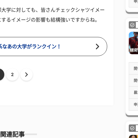
申
都大学に対しても、皆さんチェックシャツイメー
にするイメージの影響も結構強いですからね。
系なあの大学がランクイン！
開
2
開
募
申
関連記事