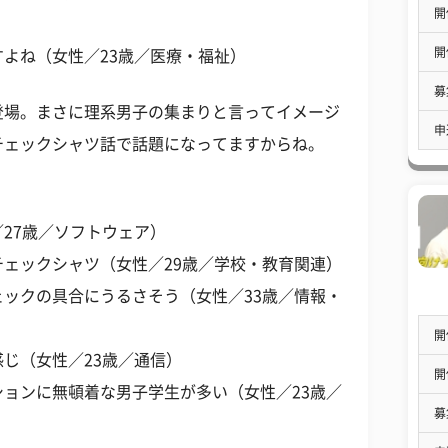
開
開
よね（女性／23歳／医療・福祉）
募
登場。まさに理系男子の集まりと言ってイメージ
申
チェックシャツ話で話題になってますからね。
27歳／ソフトウェア）
ェックシャツ（女性／29歳／学校・教育関連）
ックの具合にうるさそう（女性／33歳／情報・
開
じ（女性／23歳／通信）
開
ョンに無頓着な男子学生が多い（女性／23歳／
募