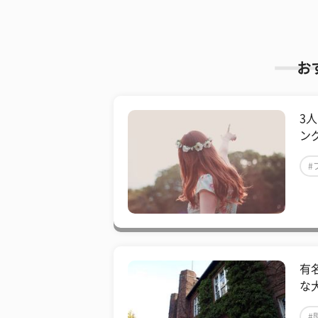
お
3
ン
#
有
な
#