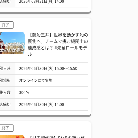
込締切
2026年08月31日(月) 14:00
終了
【商船三井】世界を動かす船の
裏側へ。チームで挑む機関士の
達成感とは？ #先輩ロールモデ
ル
催日時
2026年06月30日(火) 15:00〜15:50
催場所
オンラインにて実施
集人数
300名
込締切
2026年06月30日(火) 14:00
終了
【村田製作所】BtoBの魅力発