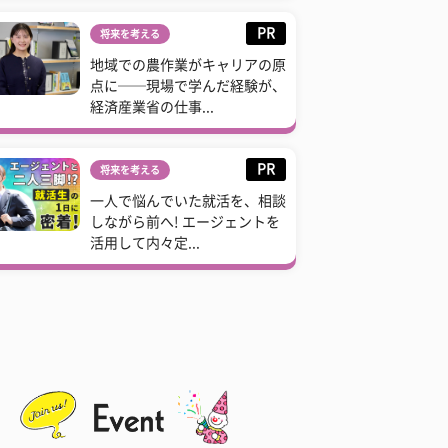
PR
将来を考える
地域での農作業がキャリアの原
点に──現場で学んだ経験が、
経済産業省の仕事...
PR
将来を考える
一人で悩んでいた就活を、相談
しながら前へ! エージェントを
活用して内々定...