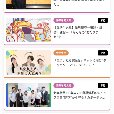
た...
PR
将来を考える
【就活生必見】業界研究ー道路・舗
装・建設ー 「みんなの“あたりま
え”を...
PR
大学生活
「気づいたら課金!?」ネットに潜む“ダ
ークパターン”て、知ってる？
PR
将来を考える
新卒社員の3年以内の離職率約4% イン
フラを“錆び”から守るナカボーテッ...