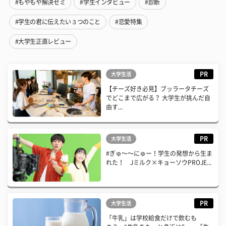
#もやもや解決ゼミ
#学生インタビュー
#診断
#学生の君に伝えたい３つのこと
#恋愛特集
#大学生正直レビュー
PR
大学生活
【チーズ好き必見】ブッラータチーズ
でどこまで広がる？ 大学生が挑んだ自
由す...
PR
大学生活
#ぎゅ〜〜にゅー！学生の発想から生ま
れた！ Jミルク×キョーソウPROJE...
PR
大学生活
「牛乳」は学校給食だけで飲むも