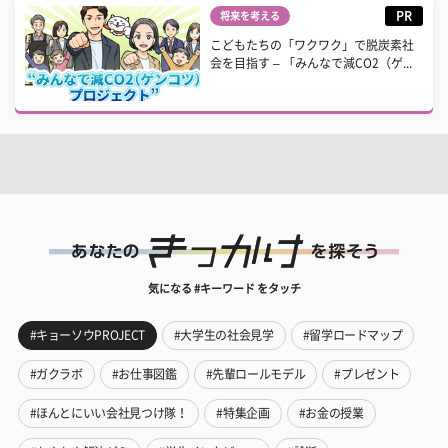
PR
将来を考える
こどもたちの「ワクワク」で脱炭素社
会を目指す – 「みんなで減CO2（ゲ...
気になる #キーワード をタッチ
#キョーソウPROJECT
#大学生の社会見学
#留学ロードマップ
#ガクラボ
#お仕事図鑑
#先輩ロールモデル
#プレゼント
#ほんとにいい会社見つけ隊！
#特集企画
#お金の授業