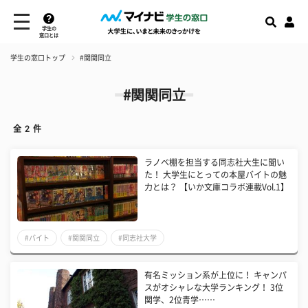
学生の
窓口とは
学生の窓口トップ
#関関同立
#関関同立
全
2
件
ラノベ棚を担当する同志社大生に聞い
た！ 大学生にとっての本屋バイトの魅
力とは？ 【いか文庫コラボ連載Vol.1】
#バイト
#関関同立
#同志社大学
有名ミッション系が上位に！ キャンパ
スがオシャレな大学ランキング！ 3位
関学、2位青学……