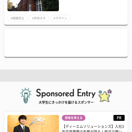
#関関同立
#学校ネタ
#デザイン
大学生にきっかけを届けるスポンサー
PR
将来を考える
【ディーエムソリューションズ】入社3
年目営業職の先輩が語る！就活で磨い