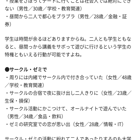
・授業をさぼってデートに行くことは社会人では絶対にでき
ない（男性／30歳／学校・教育関連）
・昼間から二人で都心をブラブラ（男性／28歳／金融・証
券）
学生は時間が余るほどありますからね。二人とも学生ともな
ると、昼間っから講義をサボって遊びに行けるという学生の
特権ともいえる行動が可能ですよね。
●サークル・ゼミで
・周りには内緒でサークル内で付き合っていた（女性／48歳
／学校・教育関連）
・サークルの合宿で夜に抜け出し二人きりに（女性／23歳／
生保・損保）
・サークル活動にかこつけて、オールナイトで遊んでいた
（男性／34歳／食品・飲料）
・ゼミの研究室での恋が思い出（女性／28歳／情報・IT）
サークル・ゼミの活動に紛れて二人であったりするのも大学