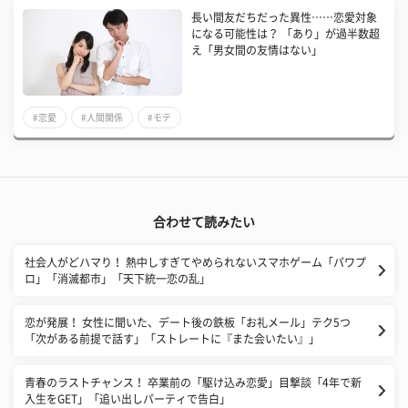
長い間友だちだった異性……恋愛対象
になる可能性は？ 「あり」が過半数超
え「男女間の友情はない」
#恋愛
#人間関係
#モテ
合わせて読みたい
社会人がどハマり！ 熱中しすぎてやめられないスマホゲーム「パワプ
ロ」「消滅都市」「天下統一恋の乱」
恋が発展！ 女性に聞いた、デート後の鉄板「お礼メール」テク5つ
「次がある前提で話す」「ストレートに『また会いたい』」
青春のラストチャンス！ 卒業前の「駆け込み恋愛」目撃談「4年で新
入生をGET」「追い出しパーティで告白」