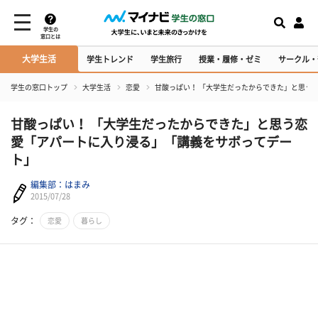
学生の
窓口とは
大学生活
学生トレンド
学生旅行
授業・履修・ゼミ
サークル・
学生の窓口トップ
大学生活
恋愛
甘酸っぱい！ 「大学生だったからできた」と思う
甘酸っぱい！ 「大学生だったからできた」と思う恋
愛「アパートに入り浸る」「講義をサボってデー
ト」
編集部：はまみ
2015/07/28
タグ：
恋愛
暮らし