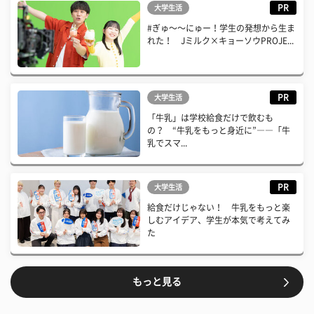
PR
大学生活
#ぎゅ〜〜にゅー！学生の発想から生ま
れた！ Jミルク×キョーソウPROJE...
PR
大学生活
「牛乳」は学校給食だけで飲むも
の？ “牛乳をもっと身近に”――「牛
乳でスマ...
PR
大学生活
給食だけじゃない！ 牛乳をもっと楽
しむアイデア、学生が本気で考えてみ
た
もっと見る