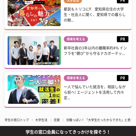
PR
大学生活
都民もトリコに⁉ 愛知県在住の大学
生・社会人に聞く、愛知県での暮らし
の魅...
PR
将来を考える
新卒社員の3年以内の離職率約4% イン
フラを“錆び”から守るナカボーテッ...
PR
将来を考える
一人で悩んでいた就活を、相談しなが
ら前へ! エージェントを活用して内々
定...
学生の窓口トップ
大学生活
恋愛
甘酸っぱい！ 「大学生だったからできた」と思う
学生の窓口会員になってきっかけを探そう！