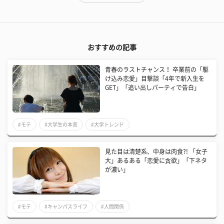
おすすめの記事
青春のラストチャンス！ 卒業前の「駆
け込み恋愛」目撃談「4年で新入生を
GET」「追い出しパーティで告白」
#モテ
#大学生の本音
#大学トレンド
見た目は清楚系、中身は肉食?! 「女子
大」あるある「恋愛に貪欲」「下ネタ
が濃い」
#モテ
#キャンパスライフ
#人間関係