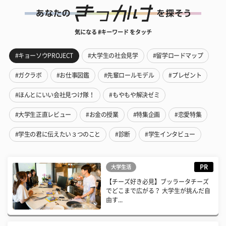
気になる #キーワード をタッチ
#キョーソウPROJECT
#大学生の社会見学
#留学ロードマップ
#ガクラボ
#お仕事図鑑
#先輩ロールモデル
#プレゼント
#ほんとにいい会社見つけ隊！
#もやもや解決ゼミ
#大学生正直レビュー
#お金の授業
#特集企画
#恋愛特集
#学生の君に伝えたい３つのこと
#診断
#学生インタビュー
PR
大学生活
【チーズ好き必見】ブッラータチーズ
でどこまで広がる？ 大学生が挑んだ自
由す...