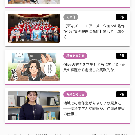
PR
その他
【ディズニー・アニメーションの名作
が“超”実写映画に進化】癒しと元気を
く...
PR
将来を考える
Oliveの魅力を学生とともに広げる - 企
業の課題から創出した実践的な...
PR
将来を考える
地域での農作業がキャリアの原点に
──現場で学んだ経験が、経済産業省
の仕事...