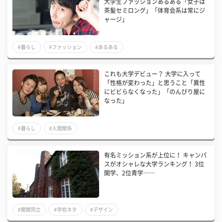
大学生ファッションあるある「女子は
茶髪セミロング」「体育会系は常にジ
ャージ」
#暮らし
#ファッション
#あるある
これも大学デビュー？ 大学に入って
「性格が変わった」と思うこと「異性
にビビらなくなった」「のんびり屋に
なった」
#暮らし
#人間関係
有名ミッション系が上位に！ キャンパ
スがオシャレな大学ランキング！ 3位
関学、2位青学……
#関関同立
#学校ネタ
#デザイン