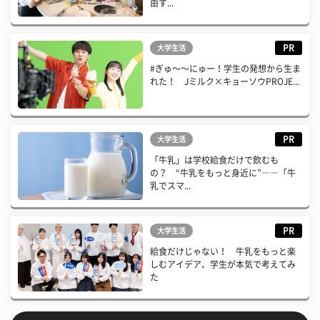
由す...
PR
大学生活
#ぎゅ〜〜にゅー！学生の発想から生ま
れた！ Jミルク×キョーソウPROJE...
PR
大学生活
「牛乳」は学校給食だけで飲むも
の？ “牛乳をもっと身近に”――「牛
乳でスマ...
PR
大学生活
給食だけじゃない！ 牛乳をもっと楽
しむアイデア、学生が本気で考えてみ
た