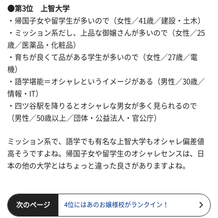
●第3位 上智大学
・帰国子女や留学生が多いので（女性／41歳／建設・土木）
・ミッション系だし、上品な御嬢さんが多いので（女性／25
歳／医薬品・化粧品）
・育ちが良くて品がある学生が多いので（女性／27歳／電
機）
・語学堪能＝オシャレというイメージがある（男性／30歳／
情報・IT）
・四ツ谷駅を降りるとオシャレな男女が多く見られるので
（男性／50歳以上／団体・公益法人・官公庁）
ミッション系で、語学でも有名な上智大学もオシャレ偏差値
高そうですよね。帰国子女や留学生のオシャレセンスは、日
本の他の大学とはちょっと違った良さがありますよね。
次のページ
4位にはあのお嬢様校がランクイン！