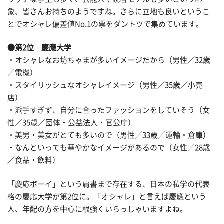
象、皆さんお持ちのようですね。さらに立地も良いというこ
とでオシャレ偏差値No.1の票をダントツで集めています。
●第2位 慶應大学
・オシャレなお坊ちゃまが多いイメージだから（男性／32歳
／電機）
・スタイリッシュなオシャレイメージ（男性／35歳／小売
店）
・派手すぎず、自分に合ったファッションをしていそう（女
性／35歳／団体・公益法人・官公庁）
・美男・美女がとても多いので（男性／33歳／運輸・倉庫）
・なんといっても華やかなイメージがあるので（女性／28歳
／食品・飲料）
「慶応ボーイ」という肩書まで存在する、日本の私学の代表
格の慶応大学が第2位に。「オシャレ」と言えば慶應という
人、年配の方を中心に根強くいらっしゃいますよね。