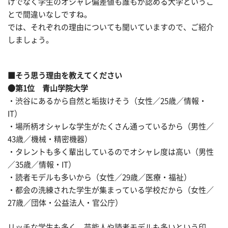
けでなく学生のオシャレ偏差値も誰もが認める大学というこ
とで間違いなしですね。
では、それぞれの理由についても聞いていますので、ご紹介
しましょう。
■そう思う理由を教えてください
●第1位 青山学院大学
・渋谷にあるから自然と垢抜けそう（女性／25歳／情報・
IT）
・場所柄オシャレな学生がたくさん通っているから（男性／
43歳／機械・精密機器）
・タレントも多く輩出しているのでオシャレ度は高い（男性
／35歳／情報・IT）
・読者モデルも多いから（女性／29歳／医療・福祉）
・都会の洗練された学生が集まっている学校だから（女性／
27歳／団体・公益法人・官公庁）
リッチな学生も多く、芸能人や読者モデルも多いという印