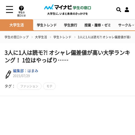
学生の
窓口とは
大学生活
学生トレンド
学生旅行
授業・履修・ゼミ
サークル・
学生の窓口トップ
大学生活
学生トレンド
3人に1人は読モ?! オシャレ偏差値が高い
3人に1人は読モ?! オシャレ偏差値が高い大学ランキ
ング！ 1位はやっぱり……
編集部：はまみ
2015/07/29
タグ：
ファッション
モテ