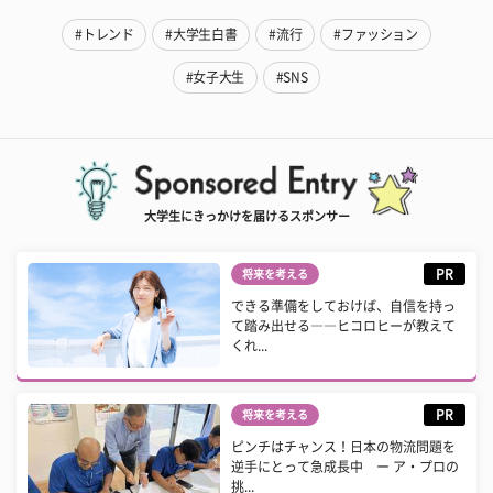
#トレンド
#大学生白書
#流行
#ファッション
#女子大生
#SNS
大学生にきっかけを届けるスポンサー
PR
将来を考える
できる準備をしておけば、自信を持っ
て踏み出せる――ヒコロヒーが教えて
くれ...
PR
将来を考える
ピンチはチャンス！日本の物流問題を
逆手にとって急成長中 ー ア・プロの
挑...