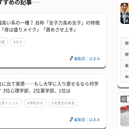
すすめの記事
識高い系の一種？ 自称「女子力高め女子」の特徴
つ「夜は盛りメイク」「褒めさせ上手」
恋愛
#モテ
開
開
編集部：はまみ
募
申
会に出て実感……もし大学に入り直せるなら何学
？ 3位心理学部、2位薬学部、1位は
大学トレンド
#学校ネタ
#大学生の本音
編集部：はまみ