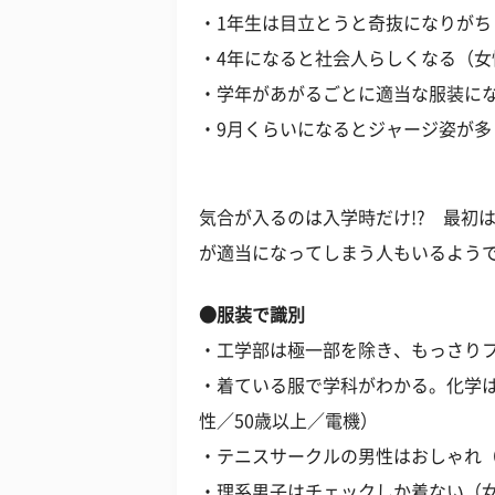
・1年生は目立とうと奇抜になりがち
・4年になると社会人らしくなる（女
・学年があがるごとに適当な服装にな
・9月くらいになるとジャージ姿が多
気合が入るのは入学時だけ!? 最初
が適当になってしまう人もいるよう
●服装で識別
・工学部は極一部を除き、もっさりフ
・着ている服で学科がわかる。化学
性／50歳以上／電機）
・テニスサークルの男性はおしゃれ（
・理系男子はチェックしか着ない（女