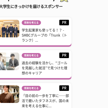
大学生にきっかけを届けるスポンサー
PR
将来を考える
学生起業家も使ってる！？ -
SMBCグループの「Trunk（ト
ランク）...
PR
将来を考える
過去の経験を活かし、“ゴール
を見越した就活”で見つけた理
想のキャリア
PR
将来を考える
「目の前の一歩を丁寧に──部
活で磨いたタフネスが、国の未
来を考える仕事に...