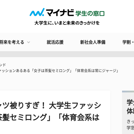
将来を考える
就活応援
新社会人準備
学割
ンド
ァッションあるある「女子は茶髪セミロング」「体育会系は常にジャージ」
学
ツ被りすぎ！ 大学生ファッシ
体
茶髪セミロング」「体育会系は
き
学