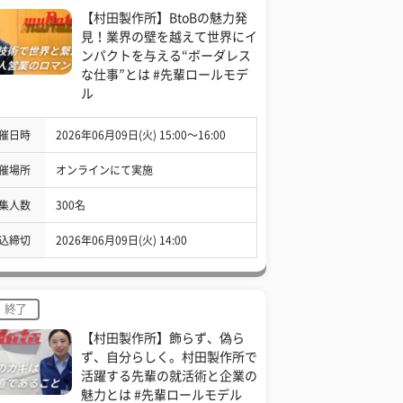
【村田製作所】BtoBの魅力発
見！業界の壁を越えて世界にイ
ンパクトを与える“ボーダレス
な仕事”とは #先輩ロールモデ
ル
催日時
2026年06月09日(火) 15:00〜16:00
催場所
オンラインにて実施
集人数
300名
込締切
2026年06月09日(火) 14:00
終了
【村田製作所】飾らず、偽ら
ず、自分らしく。村田製作所で
活躍する先輩の就活術と企業の
魅力とは #先輩ロールモデル