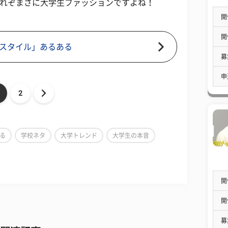
これぞまさに大学生ファッションですよね！
開
開
スタイル」あるある
募
申
2
る
学校ネタ
大学トレンド
大学生の本音
開
開
募