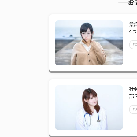
お
意
4
#
社
部
#