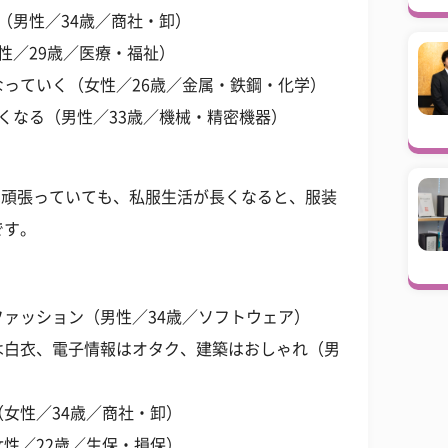
（男性／34歳／商社・卸）
性／29歳／医療・福祉）
っていく（女性／26歳／金属・鉄鋼・化学）
くなる（男性／33歳／機械・精密機器）
は頑張っていても、私服生活が長くなると、服装
です。
ァッション（男性／34歳／ソフトウェア）
は白衣、電子情報はオタク、建築はおしゃれ（男
女性／34歳／商社・卸）
性／22歳／生保・損保）