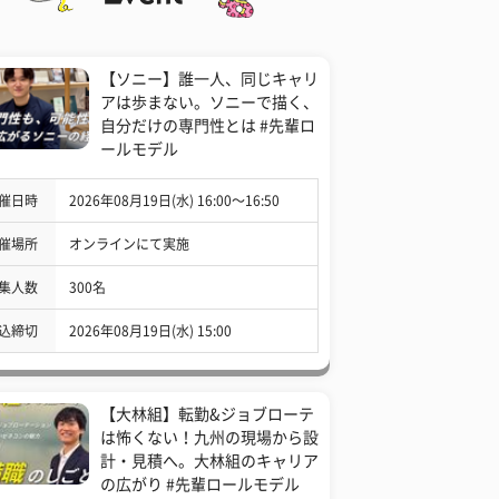
【ソニー】誰一人、同じキャリ
アは歩まない。ソニーで描く、
自分だけの専門性とは #先輩ロ
ールモデル
催日時
2026年08月19日(水) 16:00〜16:50
催場所
オンラインにて実施
集人数
300名
込締切
2026年08月19日(水) 15:00
【大林組】転勤&ジョブローテ
は怖くない！九州の現場から設
計・見積へ。大林組のキャリア
の広がり #先輩ロールモデル