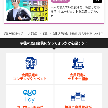
PR
将来を考える
一人で悩んでいた就活を、相談しなが
ら前へ! エージェントを活用して内々
定...
学生の窓口トップ
大学生活
恋愛
女性が「結婚」を真剣に考えるのはいつから？ 女
学生の窓口会員になってきっかけを探そう！
会員限定の
会員限定の
コンテンツやイベント
セミナー開催
QUOカードPayが
抽選で豪華賞品が