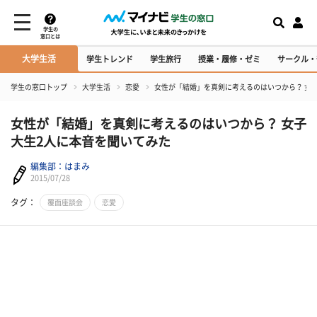
学生の
窓口とは
大学生活
学生トレンド
学生旅行
授業・履修・ゼミ
サークル・
学生の窓口トップ
大学生活
恋愛
女性が「結婚」を真剣に考えるのはいつから？ 女
女性が「結婚」を真剣に考えるのはいつから？ 女子
大生2人に本音を聞いてみた
編集部：はまみ
2015/07/28
タグ：
覆面座談会
恋愛