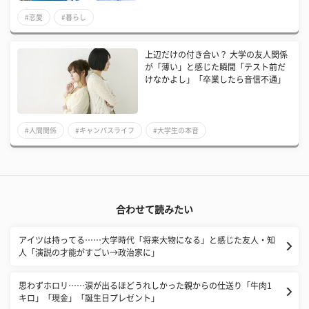
#恋愛
#暮らし
上辺だけの付き合い？ 大学の友人関係
が「薄い」と感じた瞬間「テスト前だ
けなかよし」「卒業したら音信不通」
#人間関係
#キャンパスライフ
#大学生の本音
合わせて読みたい
アイツは持ってる……大学時代「将来大物になる」と感じた友人・知
人「演説の才能がすごい→政治家に」
思わずホロリ……涙が出るほどうれしかった親からの仕送り「牛肉1
キロ」「現金」「誕生日プレゼント」