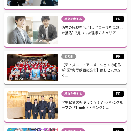
PR
将来を考える
過去の経験を活かし、“ゴールを見越し
た就活”で見つけた理想のキャリア
PR
その他
【ディズニー・アニメーションの名作
が“超”実写映画に進化】癒しと元気を
く...
PR
将来を考える
学生起業家も使ってる！？ - SMBCグル
ープの「Trunk（トランク）...