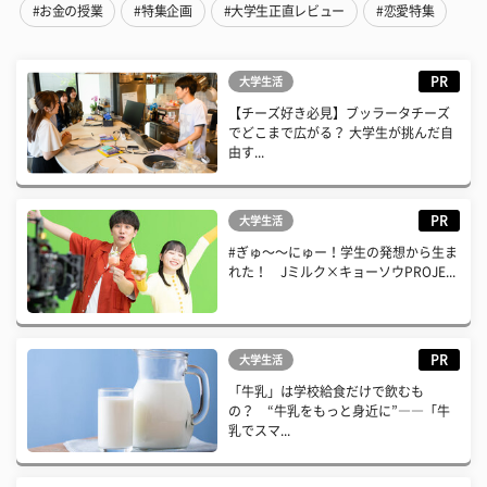
#お金の授業
#特集企画
#大学生正直レビュー
#恋愛特集
PR
大学生活
【チーズ好き必見】ブッラータチーズ
でどこまで広がる？ 大学生が挑んだ自
由す...
PR
大学生活
#ぎゅ〜〜にゅー！学生の発想から生ま
れた！ Jミルク×キョーソウPROJE...
PR
大学生活
「牛乳」は学校給食だけで飲むも
の？ “牛乳をもっと身近に”――「牛
乳でスマ...