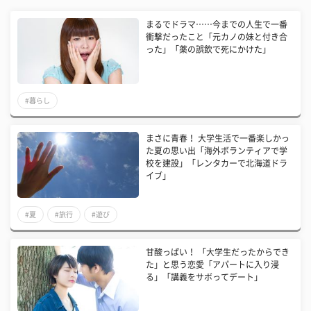
まるでドラマ……今までの人生で一番
衝撃だったこと「元カノの妹と付き合
った」「薬の誤飲で死にかけた」
#暮らし
まさに青春！ 大学生活で一番楽しかっ
た夏の思い出「海外ボランティアで学
校を建設」「レンタカーで北海道ドラ
イブ」
#夏
#旅行
#遊び
甘酸っぱい！ 「大学生だったからでき
た」と思う恋愛「アパートに入り浸
る」「講義をサボってデート」