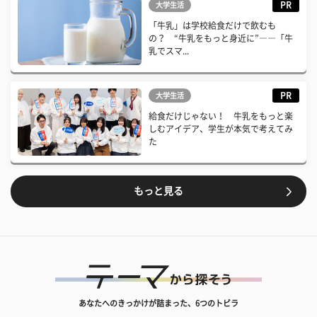
PR
大学生活
「牛乳」は学校給食だけで飲むも
の？ “牛乳をもっと身近に”――「牛
乳でスマ...
PR
大学生活
給食だけじゃない！ 牛乳をもっと楽
しむアイデア、学生が本気で考えてみ
た
もっと見る
あなたへのきっかけが詰まった、6つのトビラ