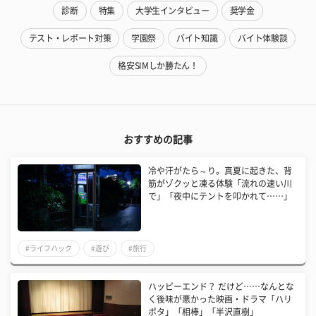
診断
特集
大学生インタビュー
奨学金
テスト・レポート対策
学園祭
バイト知識
バイト体験談
格安SIMしか勝たん！
おすすめの記事
冷や汗がたら～り。真夏に起きた、背
筋がゾクッと凍る体験「流れの速い川
で」「夜中にテントを叩かれて……」
#ライフハック
#遊び
#旅行
ハッピーエンド？ だけど……なんとな
く後味が悪かった映画・ドラマ「ハリ
ポタ」「相棒」「半沢直樹」