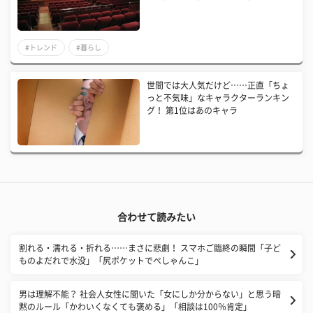
#トレンド
#暮らし
​世間では大人気だけど……正直「ちょ
っと不気味」なキャラクターランキン
グ！ 第1位はあのキャラ
合わせて読みたい
割れる・濡れる・折れる……まさに悲劇！ スマホご臨終の瞬間「子ど
ものよだれで水没」「尻ポケットでぺしゃんこ」
​男は理解不能？ 社会人女性に聞いた「女にしか分からない」と思う暗
黙のルール「かわいくなくても褒める」「相談は100％肯定」