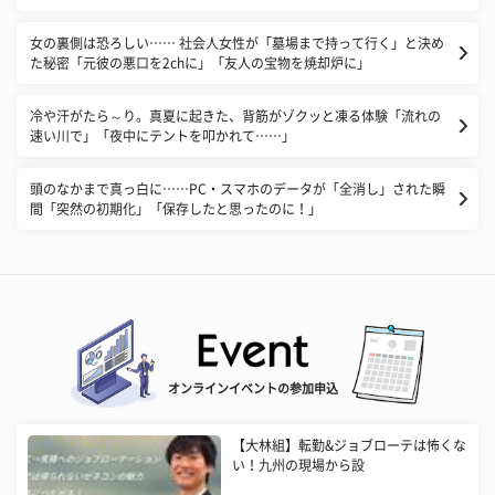
女の裏側は恐ろしい…… 社会人女性が「墓場まで持って行く」と決め
た秘密「元彼の悪口を2chに」「友人の宝物を焼却炉に」
冷や汗がたら～り。真夏に起きた、背筋がゾクッと凍る体験「流れの
速い川で」「夜中にテントを叩かれて……」
​頭のなかまで真っ白に……PC・スマホのデータが「全消し」された瞬
間「突然の初期化」「保存したと思ったのに！」
オンラインイベントの参加申込
【大林組】転勤&ジョブローテは怖くな
い！九州の現場から設