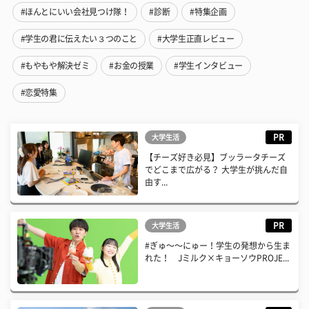
#ほんとにいい会社見つけ隊！
#診断
#特集企画
#学生の君に伝えたい３つのこと
#大学生正直レビュー
#もやもや解決ゼミ
#お金の授業
#学生インタビュー
#恋愛特集
PR
大学生活
【チーズ好き必見】ブッラータチーズ
でどこまで広がる？ 大学生が挑んだ自
由す...
PR
大学生活
#ぎゅ〜〜にゅー！学生の発想から生ま
れた！ Jミルク×キョーソウPROJE...