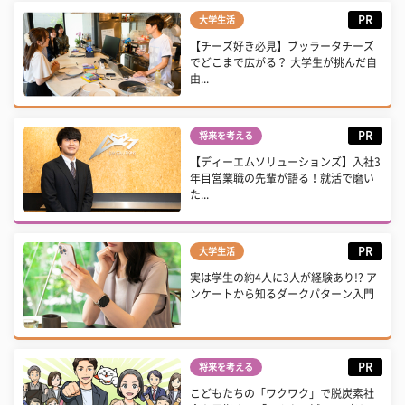
PR
大学生活
【チーズ好き必見】ブッラータチーズ
でどこまで広がる？ 大学生が挑んだ自
由...
PR
将来を考える
【ディーエムソリューションズ】入社3
年目営業職の先輩が語る！就活で磨い
た...
PR
大学生活
実は学生の約4人に3人が経験あり!? ア
ンケートから知るダークパターン入門
PR
将来を考える
こどもたちの「ワクワク」で脱炭素社