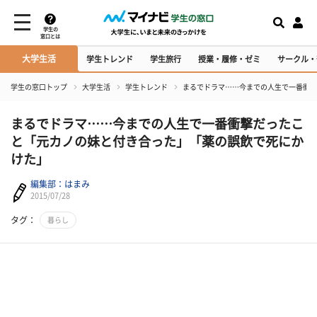
学生の
窓口とは
大学生活
学生トレンド
学生旅行
授業・履修・ゼミ
サークル・
学生の窓口トップ
大学生活
学生トレンド
まるでドラマ……今までの人生で一番衝撃
まるでドラマ……今までの人生で一番衝撃だったこ
と「元カノの妹と付き合った」「薬の誤飲で死にか
けた」
編集部：はまみ
2015/07/28
タグ：
暮らし