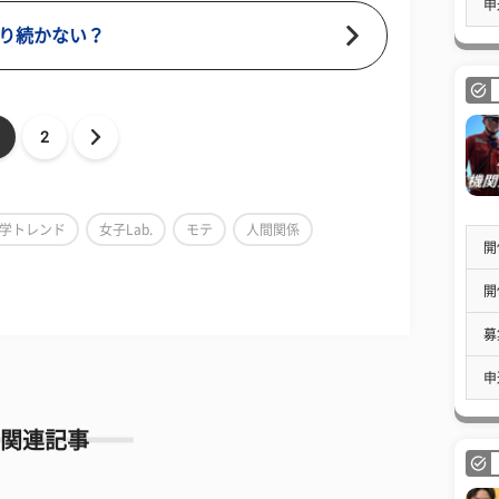
申
り続かない？
2
学トレンド
女子Lab.
モテ
人間関係
開
開
募
申
関連記事