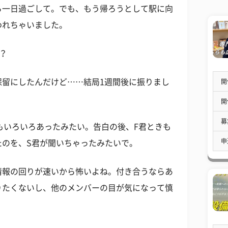
ら一日過ごして。でも、もう帰ろうとして駅に向
われちゃいました。
？
保留にしたんだけど……結局1週間後に振りまし
開
開
募
もいろいろあったみたい。告白の後、F君ときも
申
たのを、S君が聞いちゃったみたいで。
情報の回りが速いから怖いよね。付き合うならあ
りたくないし、他のメンバーの目が気になって慎