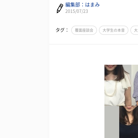
編集部：はまみ
2015/07/23
タグ：
覆面座談会
大学生の本音
大