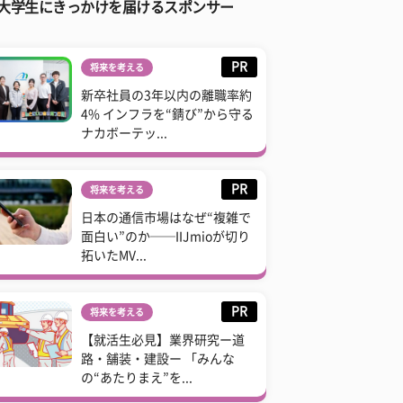
大学生にきっかけを届けるスポンサー
PR
将来を考える
新卒社員の3年以内の離職率約
4% インフラを“錆び”から守る
ナカボーテッ...
PR
将来を考える
日本の通信市場はなぜ“複雑で
面白い”のか──IIJmioが切り
拓いたMV...
PR
将来を考える
【就活生必見】業界研究ー道
路・舗装・建設ー 「みんな
の“あたりまえ”を...