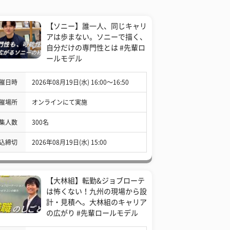
【ソニー】誰一人、同じキャリ
アは歩まない。ソニーで描く、
自分だけの専門性とは #先輩ロ
ールモデル
催日時
2026年08月19日(水) 16:00〜16:50
催場所
オンラインにて実施
集人数
300名
込締切
2026年08月19日(水) 15:00
【大林組】転勤&ジョブローテ
は怖くない！九州の現場から設
計・見積へ。大林組のキャリア
の広がり #先輩ロールモデル