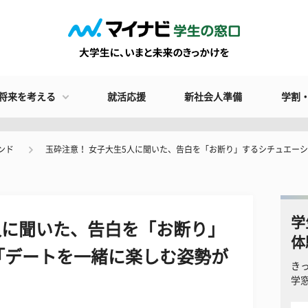
将来を考える
就活応援
新社会人準備
学割
ンド
玉砕注意！ 女子大生5人に聞いた、告白を「お断り」するシチュエー
学
人に聞いた、告白を「お断り」
体
「デートを一緒に楽しむ姿勢が
き
学