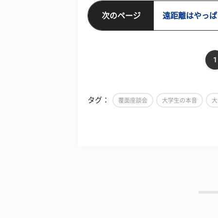
次のページ
遠距離はやっぱ
1
タグ：
覆面座談会
大学生の本音
大