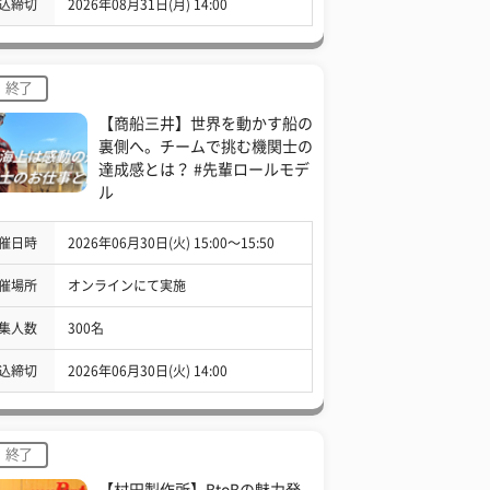
込締切
2026年08月31日(月) 14:00
終了
【商船三井】世界を動かす船の
裏側へ。チームで挑む機関士の
達成感とは？ #先輩ロールモデ
ル
催日時
2026年06月30日(火) 15:00〜15:50
催場所
オンラインにて実施
集人数
300名
込締切
2026年06月30日(火) 14:00
終了
【村田製作所】BtoBの魅力発