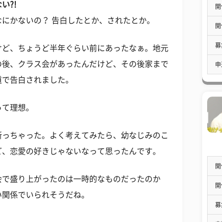
い?!
開
にかないの？ 告白したとか、されたとか。
開
募
けど、ちょうど半年ぐらい前にあったなぁ。地元
の後、クラス会があったんだけど、その後家まで
申
道で告白されました。
って理想。
断っちゃった。よく考えてみたら、幼なじみのこ
ど、恋愛の好きじゃないなって思ったんです。
開
会で盛り上がったのは一時的なものだったのか
開
い関係でいられそうだね。
募