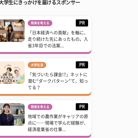
大学生にきっかけを届けるスポンサー
PR
将来を考える
「日本経済への貢献」を軸に、
走り続けた先にあったもの。入
省3年目での法案...
PR
大学生活
「気づいたら課金!?」ネットに
潜む“ダークパターン”て、知っ
てる？
PR
将来を考える
地域での農作業がキャリアの原
点に──現場で学んだ経験が、
経済産業省の仕事...