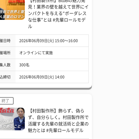
【村田製作所】BtoBの魅力発
見！業界の壁を越えて世界にイ
ンパクトを与える“ボーダレス
な仕事”とは #先輩ロールモデ
ル
催日時
2026年06月09日(火) 15:00〜16:00
催場所
オンラインにて実施
集人数
300名
込締切
2026年06月09日(火) 14:00
終了
【村田製作所】飾らず、偽ら
ず、自分らしく。村田製作所で
活躍する先輩の就活術と企業の
魅力とは #先輩ロールモデル