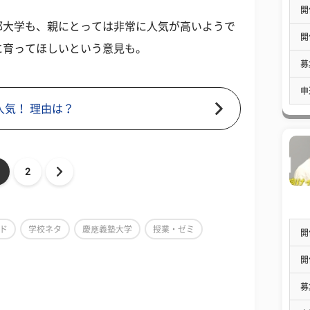
開
都大学も、親にとっては非常に人気が高いようで
開
に育ってほしいという意見も。
募
申
人気！ 理由は？
2
ド
学校ネタ
慶應義塾大学
授業・ゼミ
開
開
募