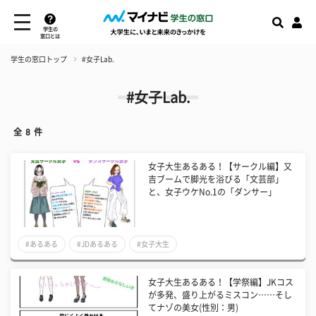
学生の
窓口とは
学生の窓口トップ
#女子Lab.
#女子Lab.
全
8
件
女子大生あるある！【サークル編】又
吉ブームで脚光を浴びる「文芸部」
と、女子ウケNo.1の「ダンサー」
#あるある
#JDあるある
#女子大生
女子大生あるある！【学祭編】JKコス
が多発、盛り上がるミスコン……そし
てナゾの美女(性別：男)