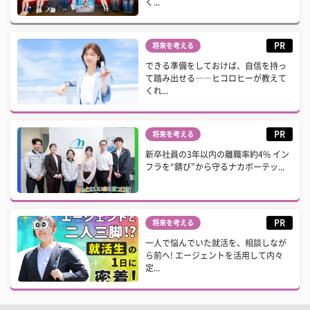
く...
PR
将来を考える
できる準備をしておけば、自信を持っ
て踏み出せる――ヒコロヒーが教えて
くれ...
PR
将来を考える
新卒社員の3年以内の離職率約4% イン
フラを“錆び”から守るナカボーテッ...
PR
将来を考える
一人で悩んでいた就活を、相談しなが
ら前へ! エージェントを活用して内々
定...