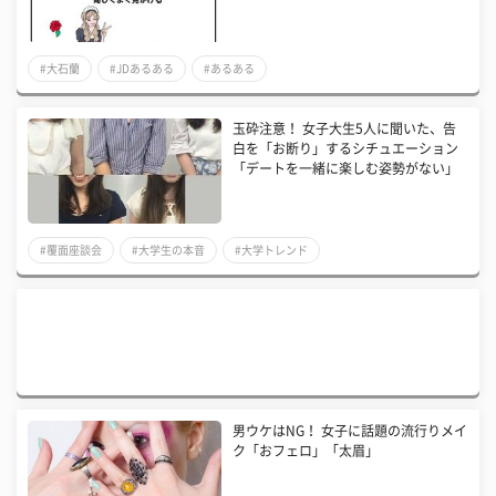
#大石蘭
#JDあるある
#あるある
玉砕注意！ 女子大生5人に聞いた、告
白を「お断り」するシチュエーション
「デートを一緒に楽しむ姿勢がない」
#覆面座談会
#大学生の本音
#大学トレンド
男ウケはNG！ 女子に話題の流行りメイ
ク「おフェロ」「太眉」