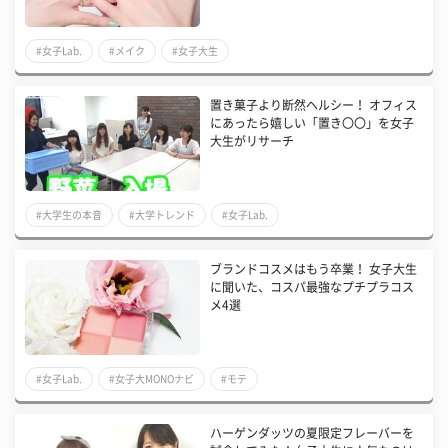
#女子Lab.
#メイク
#女子大生
置き菓子より断然ヘルシー！ オフィス
にあったら嬉しい「置き〇〇」を女子
大生がリサーチ
#大学生の本音
#大学トレンド
#女子Lab.
​ブランドコスメはもう卒業！ 女子大生
に聞いた、コスパ最強なプチプラコス
メ4選
#女子Lab.
#女子大MONOナビ
#モテ
ハーゲンダッツの夏限定フレーバーを