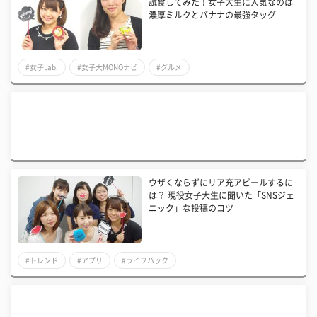
試食してみた！女子大生に人気なのは
濃厚ミルクとバナナの最強タッグ
#女子Lab.
#女子大MONOナビ
#グルメ
ウザくならずにリア充アピールするに
は？ 現役女子大生に聞いた「SNSジェ
ニック」な投稿のコツ
#トレンド
#アプリ
#ライフハック