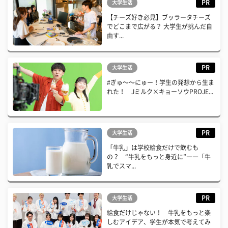
PR
大学生活
【チーズ好き必見】ブッラータチーズ
でどこまで広がる？ 大学生が挑んだ自
由す...
PR
大学生活
#ぎゅ〜〜にゅー！学生の発想から生ま
れた！ Jミルク×キョーソウPROJE...
PR
大学生活
「牛乳」は学校給食だけで飲むも
の？ “牛乳をもっと身近に”――「牛
乳でスマ...
PR
大学生活
給食だけじゃない！ 牛乳をもっと楽
しむアイデア、学生が本気で考えてみ