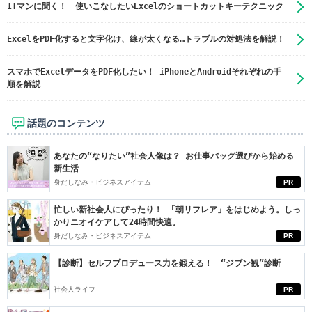
ITマンに聞く！ 使いこなしたいExcelのショートカットキーテクニック
ExcelをPDF化すると文字化け、線が太くなる…トラブルの対処法を解説！
スマホでExcelデータをPDF化したい！ iPhoneとAndroidそれぞれの手
順を解説
話題のコンテンツ
あなたの“なりたい”社会人像は？ お仕事バッグ選びから始める
新生活
身だしなみ・ビジネスアイテム
PR
忙しい新社会人にぴったり！ 「朝リフレア」をはじめよう。しっ
かりニオイケアして24時間快適。
身だしなみ・ビジネスアイテム
PR
【診断】セルフプロデュース力を鍛える！ “ジブン観”診断
社会人ライフ
PR