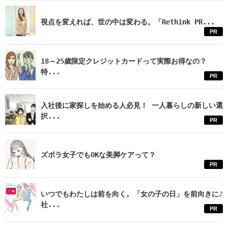
視点を変えれば、世の中は変わる。「Rethink PR...
PR
18～25歳限定クレジットカードって実際お得なの？
特...
PR
入社後に家探しを始める人必見！ 一人暮らしの新しい選
択...
PR
ズボラ女子でもOKな美脚ケアって？
PR
いつでもわたしは前を向く。「女の子の日」を前向きに♪
社...
PR