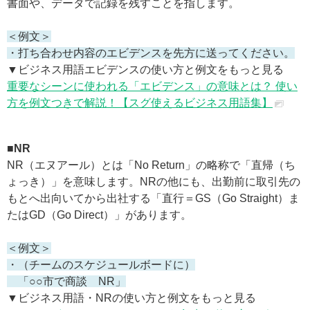
書面や、データで記録を残すことを指します。
＜例文＞
・打ち合わせ内容のエビデンスを先方に送ってください。
▼ビジネス用語エビデンスの使い方と例文をもっと見る
重要なシーンに使われる「エビデンス」の意味とは？ 使い
方を例文つきで解説！【スグ使えるビジネス用語集】
■NR
NR（エヌアール）とは「No Return」の略称で「直帰（ち
ょっき）」を意味します。NRの他にも、出勤前に取引先の
もとへ出向いてから出社する「直行＝GS（Go Straight）ま
たはGD（Go Direct）」があります。
＜例文＞
・（チームのスケジュールボードに）
「○○市で商談 NR」
▼ビジネス用語・NRの使い方と例文をもっと見る