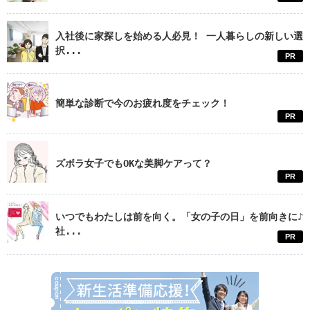
入社後に家探しを始める人必見！ 一人暮らしの新しい選
択...
PR
簡単な診断で今のお疲れ度をチェック！
PR
ズボラ女子でもOKな美脚ケアって？
PR
いつでもわたしは前を向く。「女の子の日」を前向きに♪
社...
PR