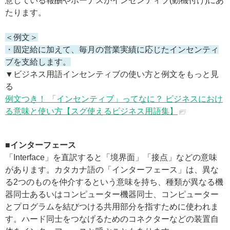
意している報酬やボーナスがインセンティブ(動機付け)にあ
たります。
＜例文＞
・固定給に加えて、毎月の営業実績に応じたインセンティ
ブを支給します。
▼ビジネス用語インセンティブの使い方と例文をもっと見
る
例文つき！ 「インセンティブ」ってなに？ ビジネスにおけ
る意味と使い方【スグ使えるビジネス用語集】
■インターフェース
「Interface」を直訳すると「境界面」「接点」などの意味
があります。カタカナ語の「インターフェース」は、異な
る2つのものを仲介するという意味を持ち、種類が異なる機
器同士あるいはコンピューター機器同士、コンピューター
とプログラムを結びつける共用部分を指すために使われま
す。ハード同士をつなげるためのコネクターなどの装置自