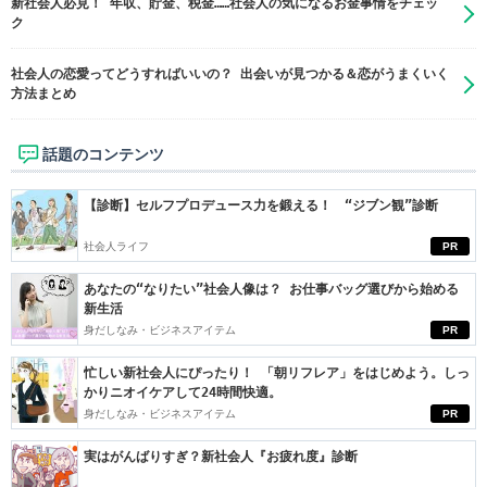
新社会人必見！ 年収、貯金、税金……社会人の気になるお金事情をチェッ
ク
社会人の恋愛ってどうすればいいの？ 出会いが見つかる＆恋がうまくいく
方法まとめ
話題のコンテンツ
【診断】セルフプロデュース力を鍛える！ “ジブン観”診断
社会人ライフ
PR
あなたの“なりたい”社会人像は？ お仕事バッグ選びから始める
新生活
身だしなみ・ビジネスアイテム
PR
忙しい新社会人にぴったり！ 「朝リフレア」をはじめよう。しっ
かりニオイケアして24時間快適。
身だしなみ・ビジネスアイテム
PR
実はがんばりすぎ？新社会人『お疲れ度』診断