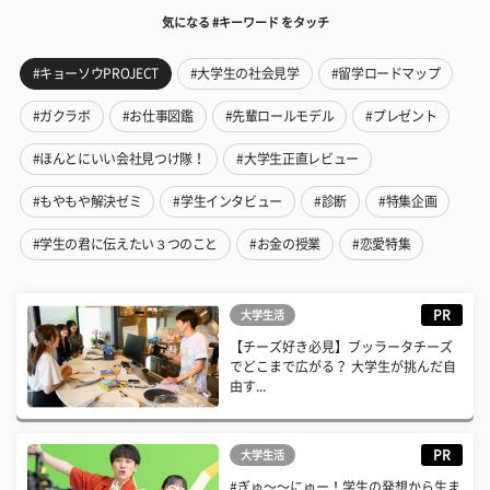
気になる #キーワード をタッチ
#キョーソウPROJECT
#大学生の社会見学
#留学ロードマップ
#ガクラボ
#お仕事図鑑
#先輩ロールモデル
#プレゼント
#ほんとにいい会社見つけ隊！
#大学生正直レビュー
#もやもや解決ゼミ
#学生インタビュー
#診断
#特集企画
#学生の君に伝えたい３つのこと
#お金の授業
#恋愛特集
PR
大学生活
【チーズ好き必見】ブッラータチーズ
でどこまで広がる？ 大学生が挑んだ自
由す...
PR
大学生活
#ぎゅ〜〜にゅー！学生の発想から生ま