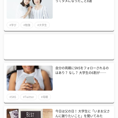
ってタメになったこと8選
#学び
#勉強
#大学生
自分の両親にSNSをフォローされるの
はあり？ なし？ 大学生の6割が……
#SNS
#Twitter
#母親
今日は父の日！ 大学生に「いまお父さ
んに謝りたいこと」を聞いてみた