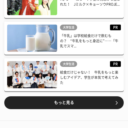
れた！ Jミルク×キョーソウPROJE...
PR
大学生活
「牛乳」は学校給食だけで飲むも
の？ “牛乳をもっと身近に”――「牛
乳でスマ...
PR
大学生活
給食だけじゃない！ 牛乳をもっと楽
しむアイデア、学生が本気で考えてみ
た
もっと見る