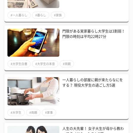
#一人暮らし
#暮らし
#家族
門限がある実家暮らし大学生は3割弱！
門限の時刻は平均22時27分
#大学生白書
#大学生の本音
#両親
一人暮らしの部屋に親が来たらなにを
する？ 現役大学生の過ごし方5選
#大学生
#両親
#家事
人生の大先輩！ 女子大生が母から教わ