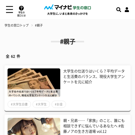
学生の
窓口とは
学生の窓口トップ
#親子
#親子
全
62
件
大学生の仕送りはいくら？平均データ
と生活費のバランス、現役大学生アン
ケートを元に紹介
#大学生白書
#大学生
#お金
親・兄弟……「家族」のこと、誰にも
相談できずに悩んでいるあなたへ #佐
藤ノアの生き方道場 vol.12