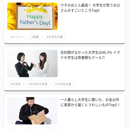
ウチのおとん最高！ 大学生が思うお父
さんのすごいところTop5
#イベント
#感謝
#大学生白書
反抗期がなかった大学生は46.3％ イマ
ドキ学生は思春期もクール?!
#大学生
#大学生の本音
#大学生白書
一人暮らし大学生に聞いた、お金以外
に実家から届くとうれしいものTop5！