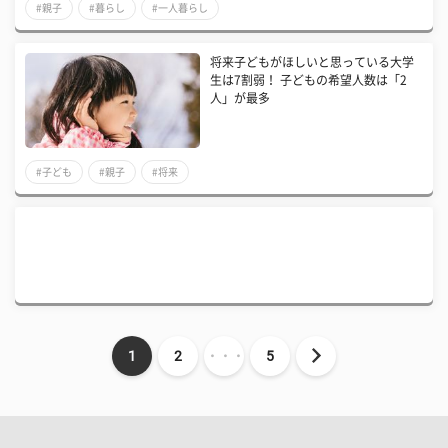
#親子
#暮らし
#一人暮らし
将来子どもがほしいと思っている大学
生は7割弱！ 子どもの希望人数は「2
人」が最多
#子ども
#親子
#将来
1
2
・・・
5