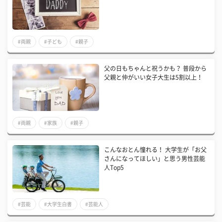
#両親
#子ども
#親子
父の日もちゃんと祝うかも？ 普段から
父親と仲がいい女子大生は5割以上！
#両親
#家族
#親子
こんなおとん憧れる！ 大学生が「お父
さんになってほしい」と思う男性芸能
人Top5
#芸能
#大学生白書
#芸能人