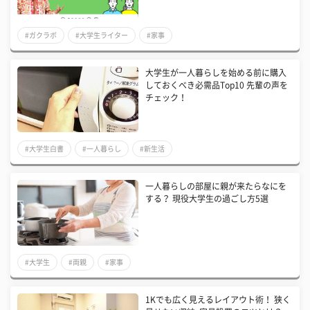
#ガクラボ
#大学生ライター
#家事
大学生が一人暮らしを始める前に購入
しておくべき必需品Top10 先輩の声を
チェック！
#大学生白書
#一人暮らし
#新生活
一人暮らしの部屋に親が来たらなにを
する？ 現役大学生の過ごし方5選
#大学生
#両親
#家事
1Kでも広く見えるレイアウト術！ 狭く