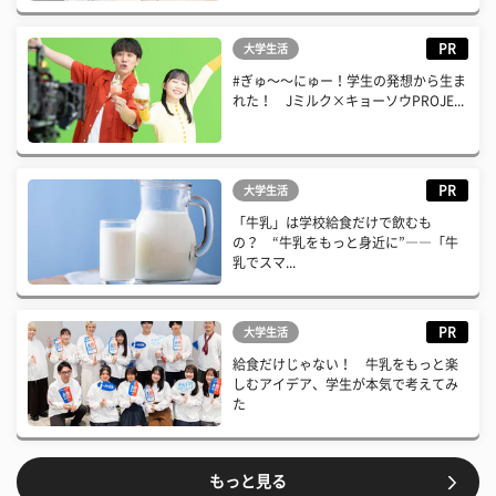
PR
大学生活
#ぎゅ〜〜にゅー！学生の発想から生ま
れた！ Jミルク×キョーソウPROJE...
PR
大学生活
「牛乳」は学校給食だけで飲むも
の？ “牛乳をもっと身近に”――「牛
乳でスマ...
PR
大学生活
給食だけじゃない！ 牛乳をもっと楽
しむアイデア、学生が本気で考えてみ
た
もっと見る