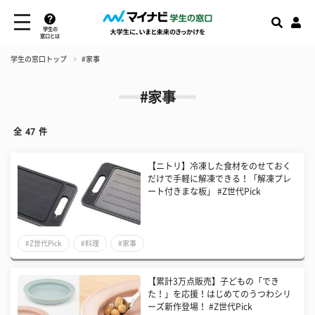
学生の
窓口とは
学生の窓口トップ
#家事
#家事
全
47
件
【ニトリ】冷凍した食材をのせておく
だけで手軽に解凍できる！「解凍プレ
ート付きまな板」 #Z世代Pick
#Z世代Pick
#料理
#家事
【累計3万点販売】子どもの「でき
た！」を応援！はじめてのうつわシリ
ーズ新作登場！ #Z世代Pick