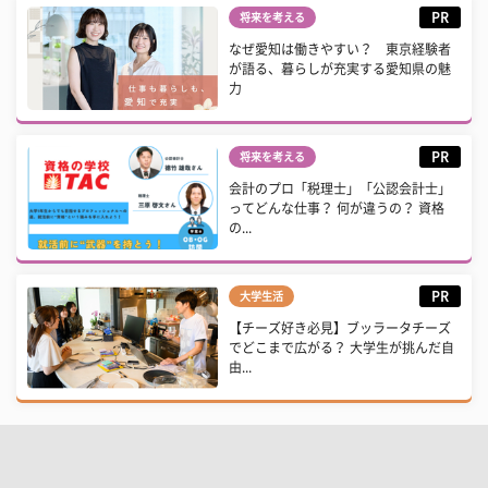
PR
将来を考える
なぜ愛知は働きやすい？ 東京経験者
が語る、暮らしが充実する愛知県の魅
力
PR
将来を考える
会計のプロ「税理士」「公認会計士」
ってどんな仕事？ 何が違うの？ 資格
の...
PR
大学生活
【チーズ好き必見】ブッラータチーズ
でどこまで広がる？ 大学生が挑んだ自
由...