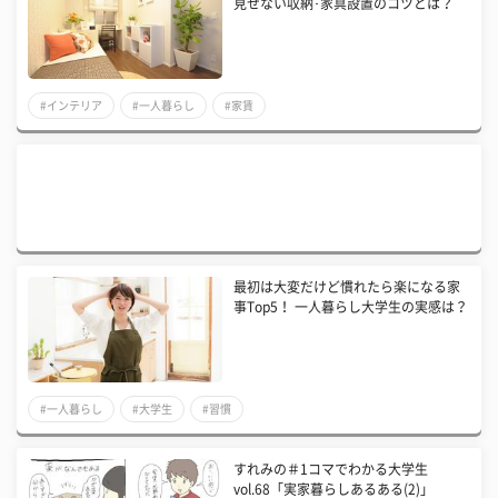
見せない収納･家具設置のコツとは？
#インテリア
#一人暮らし
#家賃
最初は大変だけど慣れたら楽になる家
事Top5！ 一人暮らし大学生の実感は？
#一人暮らし
#大学生
#習慣
すれみの＃1コマでわかる大学生
vol.68「実家暮らしあるある(2)」