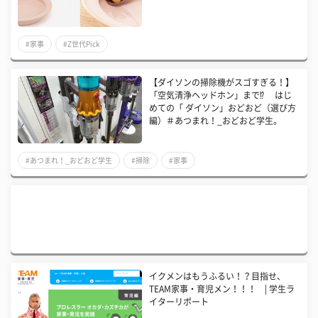
#家事
#Z世代Pick
【ダイソンの掃除機がスゴすぎる！】
「空気清浄ヘッドホン」まで⁉ はじ
めての「 ダイソン」おどおど（選び方
編）＃あつまれ！_おどおど学生。
#あつまれ！_おどおど学生
#掃除
#家事
イクメンはもうふるい！？目指せ、
TEAM家事・育児メン！！！ | 学生ラ
イターリポート