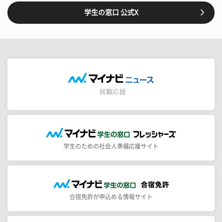
学生の窓口 公式X
学生のための社会人準備応援サイト
合宿免許が申込める情報サイト