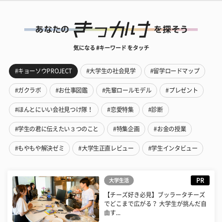
気になる #キーワード をタッチ
#キョーソウPROJECT
#大学生の社会見学
#留学ロードマップ
#ガクラボ
#お仕事図鑑
#先輩ロールモデル
#プレゼント
#ほんとにいい会社見つけ隊！
#恋愛特集
#診断
#学生の君に伝えたい３つのこと
#特集企画
#お金の授業
#もやもや解決ゼミ
#大学生正直レビュー
#学生インタビュー
PR
大学生活
【チーズ好き必見】ブッラータチーズ
でどこまで広がる？ 大学生が挑んだ自
由す...