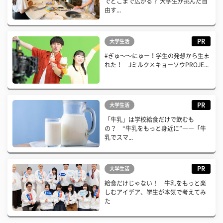
でどこまで広がる？ 大学生が挑んだ自
由す...
PR
大学生活
#ぎゅ〜〜にゅー！学生の発想から生ま
れた！ Jミルク×キョーソウPROJE...
PR
大学生活
「牛乳」は学校給食だけで飲むも
の？ “牛乳をもっと身近に”――「牛
乳でスマ...
PR
大学生活
給食だけじゃない！ 牛乳をもっと楽
しむアイデア、学生が本気で考えてみ
た