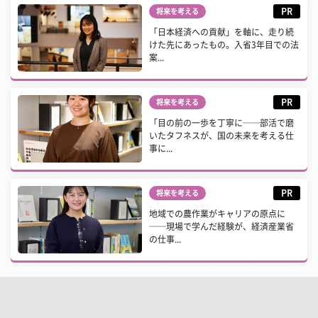
PR
将来を考える
「日本経済への貢献」を軸に、走り続
けた先にあったもの。入省3年目での法
案...
PR
将来を考える
「目の前の一歩を丁寧に──部活で磨
いたタフネスが、国の未来を考える仕
事に...
PR
将来を考える
地域での農作業がキャリアの原点に
──現場で学んだ経験が、経済産業省
の仕事...