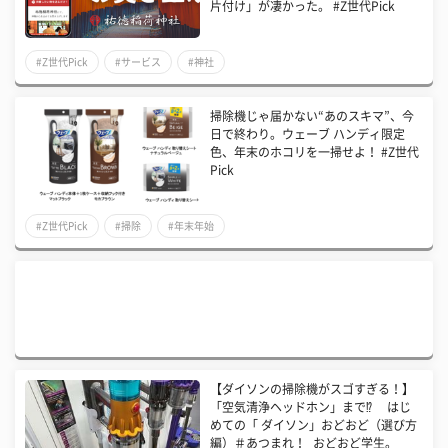
片付け」が凄かった。 #Z世代Pick
#Z世代Pick
#サービス
#神社
掃除機じゃ届かない“あのスキマ”、今
日で終わり。ウェーブ ハンディ限定
色、年末のホコリを一掃せよ！ #Z世代
Pick
#Z世代Pick
#掃除
#年末年始
【ダイソンの掃除機がスゴすぎる！】
「空気清浄ヘッドホン」まで⁉ はじ
めての「 ダイソン」おどおど（選び方
編）＃あつまれ！_おどおど学生。