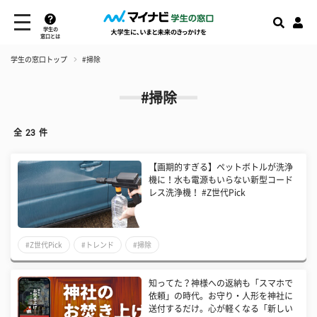
学生の
窓口とは
学生の窓口トップ
#掃除
#掃除
全
23
件
【画期的すぎる】ペットボトルが洗浄
機に！水も電源もいらない新型コード
レス洗浄機！ #Z世代Pick
#Z世代Pick
#トレンド
#掃除
知ってた？神様への返納も「スマホで
依頼」の時代。お守り・人形を神社に
送付するだけ。心が軽くなる「新しい