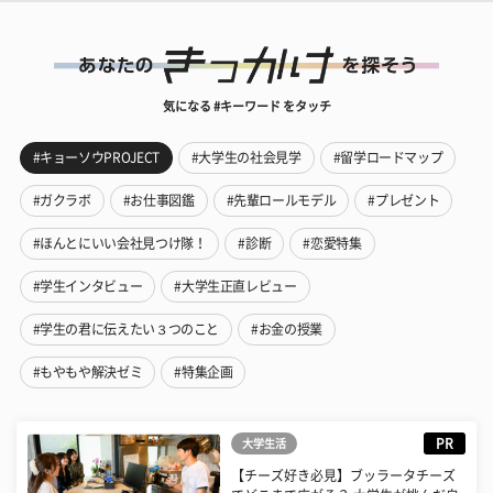
気になる #キーワード をタッチ
#キョーソウPROJECT
#大学生の社会見学
#留学ロードマップ
#ガクラボ
#お仕事図鑑
#先輩ロールモデル
#プレゼント
#ほんとにいい会社見つけ隊！
#診断
#恋愛特集
#学生インタビュー
#大学生正直レビュー
#学生の君に伝えたい３つのこと
#お金の授業
#もやもや解決ゼミ
#特集企画
PR
大学生活
【チーズ好き必見】ブッラータチーズ