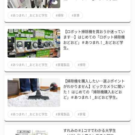
#あつまれ！_おどおど学生
#掃除
#家事
【ロボット掃除機を買おうか迷ってい
ます…】はじめての「ロボット掃除機
おどおど」＃あつまれ！_おどおど学
生。
#あつまれ！_おどおど学生
#家電製品
#掃除
【掃除機を購入したい…選ぶポイント
がわかりません】ビックカメラに聞い
た！ はじめての「掃除機購入おどお
ど」＃あつまれ！_おどおど学生。
#あつまれ！_おどおど学生
#家電製品
#家電
すれみの＃1コマでわかる大学生