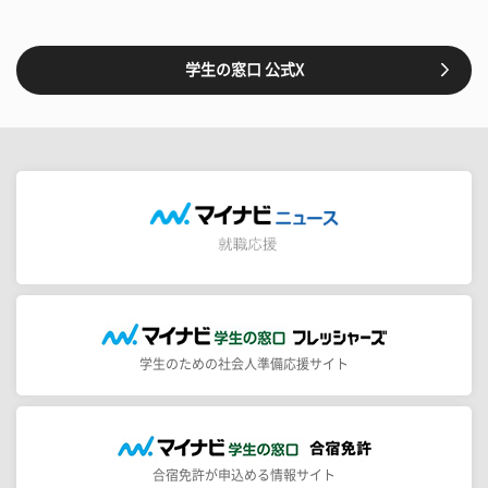
学生の窓口 公式X
学生のための社会人準備応援サイト
合宿免許が申込める情報サイト