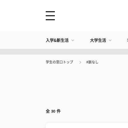
入学&新生活
大学生活
学生の窓口トップ
#脈なし
全
30
件