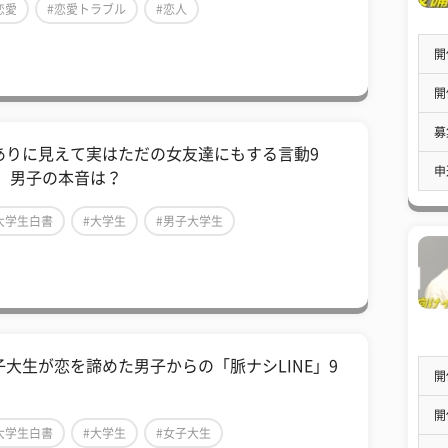
恋愛
#恋愛トラブル
#恋人
開
開
募
ありに見えて実はただの女友達にもする言動9
申
！ 男子の本音は？
大学生白書
#大学生
#男子大学生
子大生が恋を諦めた男子からの「脈ナシLINE」9
開
開
大学生白書
#大学生
#女子大生