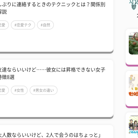
しぶりに連絡するときのテクニックとは？関係別
解説
恋愛
#恋愛テク
#自然
友達ならいいけど……彼女には昇格できない女子
特徴8選
恋愛
#女性
#男女の違い
大人数ならいいけど、2人で会うのはちょっと」