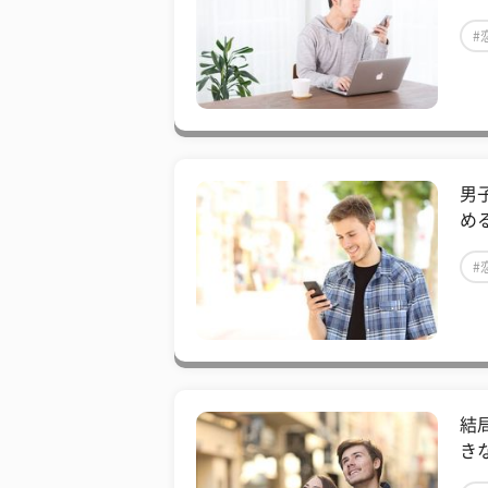
#
男
め
#
結
き