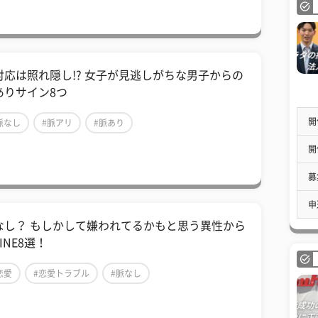
対応は照れ隠し!? 女子が見逃しがちな男子からの
ありサイン8つ
開
脈なし
#脈アリ
#脈あり
開
募
申
なし？ もしかして嫌われてるかもと思う異性から
INE8選！
恋愛
#恋愛トラブル
#脈なし