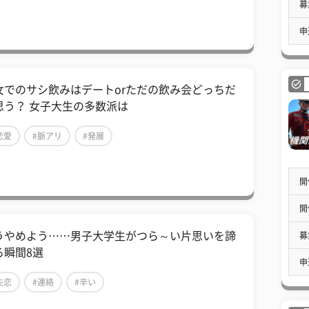
募
申
女でのサシ飲みはデートorただの飲み会どっちだ
思う？ 女子大生の多数派は
恋愛
#脈アリ
#発展
開
開
うやめよう……男子大学生がつら～い片思いを諦
募
る瞬間8選
申
失恋
#連絡
#辛い