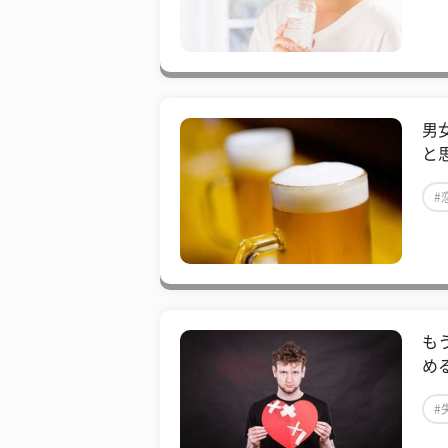
男
と
#
も
め
#