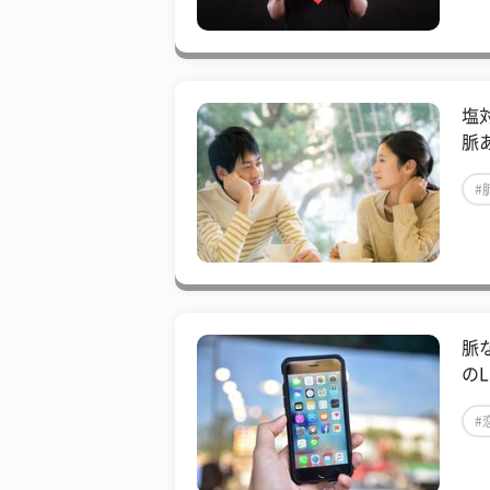
塩
脈
#
脈
のL
#