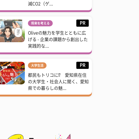
減CO2（ゲ...
PR
将来を考える
Oliveの魅力を学生とともに広
げる - 企業の課題から創出した
実践的な...
PR
大学生活
都民もトリコに⁉ 愛知県在住
の大学生・社会人に聞く、愛知
県での暮らしの魅...