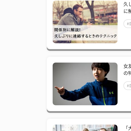
久
に
#
女
の
#
「