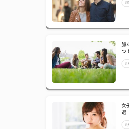
#
脈
つ
#
女
選
#