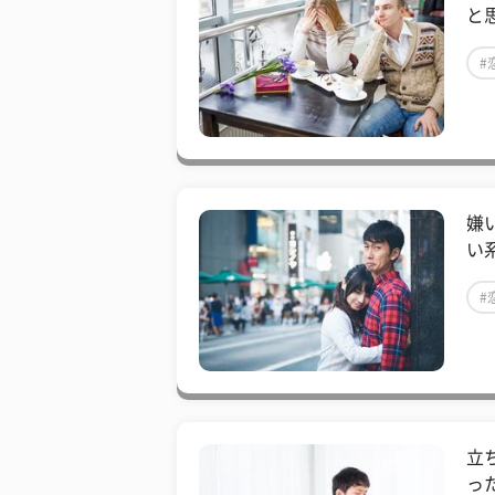
と
#
嫌
い
#
立
った