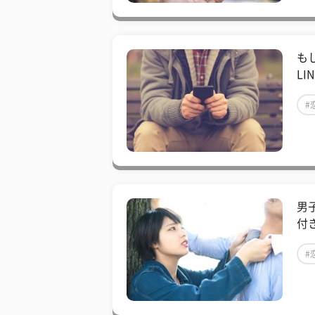
も
LI
#
男
付
#