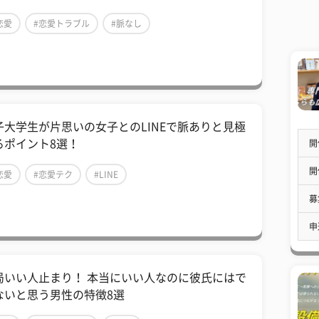
恋愛
#恋愛トラブル
#脈なし
子大学生が片思いの女子とのLINEで脈ありと見極
るポイント8選！
開
開
恋愛
#恋愛テク
#LINE
募
申
局いい人止まり！ 本当にいい人なのに彼氏にはで
ないと思う男性の特徴8選