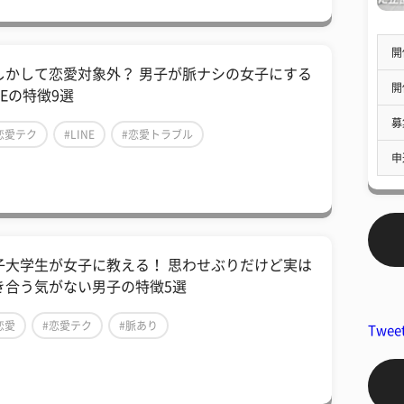
開
しかして恋愛対象外？ 男子が脈ナシの女子にする
開
NEの特徴9選
募
恋愛テク
#LINE
#恋愛トラブル
申
子大学生が女子に教える！ 思わせぶりだけど実は
き合う気がない男子の特徴5選
恋愛
#恋愛テク
#脈あり
Twee