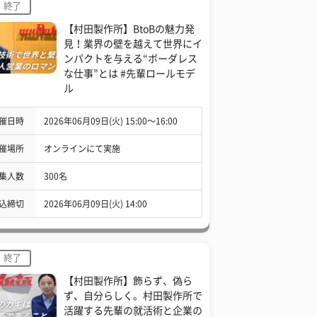
終了
【村田製作所】BtoBの魅力発
見！業界の壁を越えて世界にイ
ンパクトを与える“ボーダレス
な仕事”とは #先輩ロールモデ
ル
催日時
2026年06月09日(火) 15:00〜16:00
催場所
オンラインにて実施
集人数
300名
込締切
2026年06月09日(火) 14:00
終了
【村田製作所】飾らず、偽ら
ず、自分らしく。村田製作所で
活躍する先輩の就活術と企業の