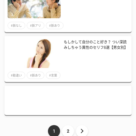
#脈なし
#脈アリ
#脈あり
もしかして自分のこと好き？ つい深読
みしちゃう異性のセリフ8選【男女別】
#勘違い
#脈あり
#言葉
1
2