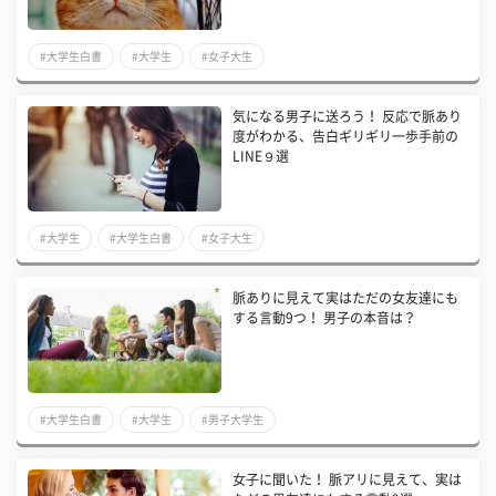
#大学生白書
#大学生
#女子大生
気になる男子に送ろう！ 反応で脈あり
度がわかる、告白ギリギリ一歩手前の
LINE９選
#大学生
#大学生白書
#女子大生
脈ありに見えて実はただの女友達にも
する言動9つ！ 男子の本音は？
#大学生白書
#大学生
#男子大学生
女子に聞いた！ 脈アリに見えて、実は