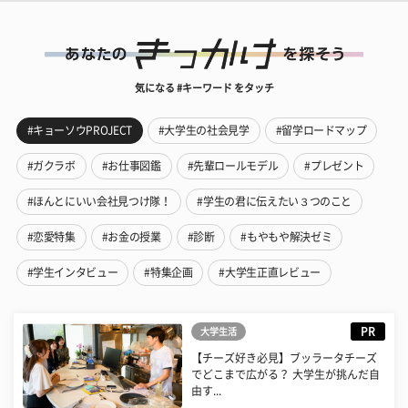
気になる #キーワード をタッチ
#キョーソウPROJECT
#大学生の社会見学
#留学ロードマップ
#ガクラボ
#お仕事図鑑
#先輩ロールモデル
#プレゼント
#ほんとにいい会社見つけ隊！
#学生の君に伝えたい３つのこと
#恋愛特集
#お金の授業
#診断
#もやもや解決ゼミ
#学生インタビュー
#特集企画
#大学生正直レビュー
PR
大学生活
【チーズ好き必見】ブッラータチーズ
でどこまで広がる？ 大学生が挑んだ自
由す...