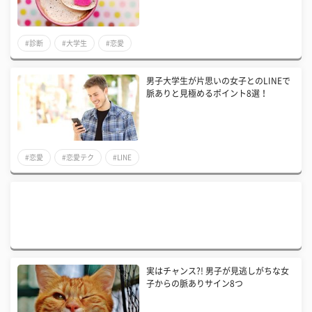
#診断
#大学生
#恋愛
男子大学生が片思いの女子とのLINEで
脈ありと見極めるポイント8選！
#恋愛
#恋愛テク
#LINE
実はチャンス?! 男子が見逃しがちな女
子からの脈ありサイン8つ