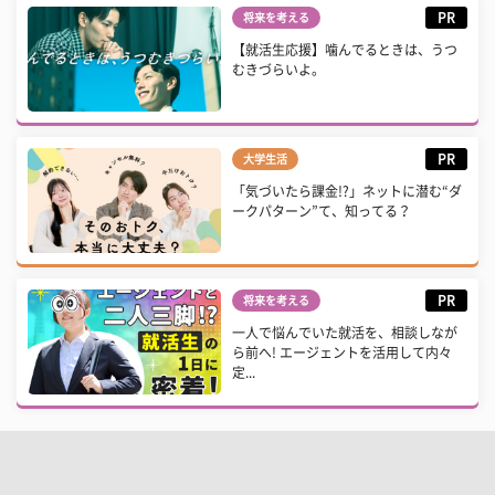
PR
将来を考える
【就活生応援】噛んでるときは、うつ
むきづらいよ。
PR
大学生活
「気づいたら課金!?」ネットに潜む“ダ
ークパターン”て、知ってる？
PR
将来を考える
一人で悩んでいた就活を、相談しなが
ら前へ! エージェントを活用して内々
定...