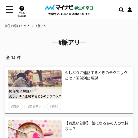
学生の
窓口とは
学生の窓口トップ
#脈アリ
#脈アリ
全
14
件
久しぶりに連絡するときのテクニック
とは？関係別に解説
#恋愛
#恋愛テク
#自然
【両思い診断】 気になるあの人の気持
ちは？