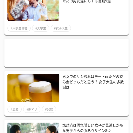
ただの男友達にもする言動9選
#大学生白書
#大学生
#女子大生
男女でのサシ飲みはデートorただの飲
み会どっちだと思う？ 女子大生の多数
派は
#恋愛
#脈アリ
#発展
塩対応は照れ隠し!? 女子が見逃しがち
な男子からの脈ありサイン8つ