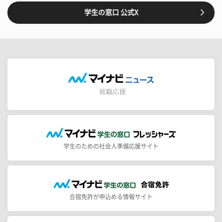
学生の窓口 公式X
学生のための社会人準備応援サイト
合宿免許が申込める情報サイト