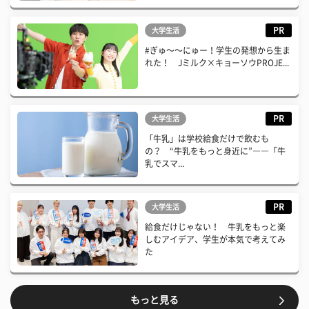
PR
大学生活
#ぎゅ〜〜にゅー！学生の発想から生ま
れた！ Jミルク×キョーソウPROJE...
PR
大学生活
「牛乳」は学校給食だけで飲むも
の？ “牛乳をもっと身近に”――「牛
乳でスマ...
PR
大学生活
給食だけじゃない！ 牛乳をもっと楽
しむアイデア、学生が本気で考えてみ
た
もっと見る