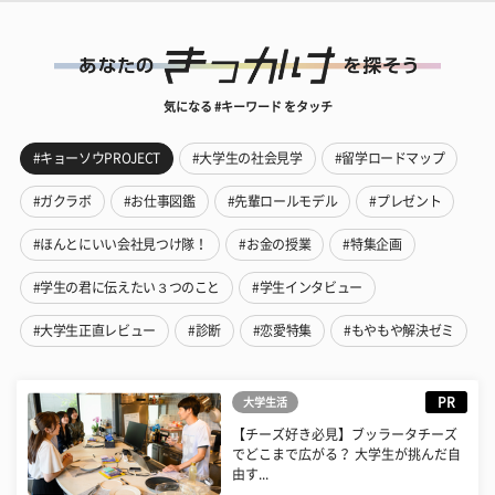
気になる #キーワード をタッチ
#キョーソウPROJECT
#大学生の社会見学
#留学ロードマップ
#ガクラボ
#お仕事図鑑
#先輩ロールモデル
#プレゼント
#ほんとにいい会社見つけ隊！
#お金の授業
#特集企画
#学生の君に伝えたい３つのこと
#学生インタビュー
#大学生正直レビュー
#診断
#恋愛特集
#もやもや解決ゼミ
PR
大学生活
【チーズ好き必見】ブッラータチーズ
でどこまで広がる？ 大学生が挑んだ自
由す...