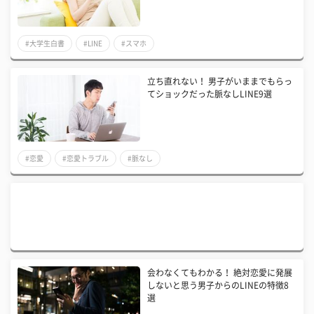
#大学生白書
#LINE
#スマホ
立ち直れない！ 男子がいままでもらっ
てショックだった脈なしLINE9選
#恋愛
#恋愛トラブル
#脈なし
会わなくてもわかる！ 絶対恋愛に発展
しないと思う男子からのLINEの特徴8
選