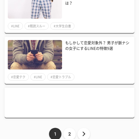
は？
#LINE
#既読スルー
#大学生白書
もしかして恋愛対象外？ 男子が脈ナシ
の女子にするLINEの特徴9選
#恋愛テク
#LINE
#恋愛トラブル
1
2