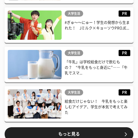
PR
大学生活
#ぎゅ〜〜にゅー！学生の発想から生ま
れた！ Jミルク×キョーソウPROJE...
PR
大学生活
「牛乳」は学校給食だけで飲むも
の？ “牛乳をもっと身近に”――「牛
乳でスマ...
PR
大学生活
給食だけじゃない！ 牛乳をもっと楽
しむアイデア、学生が本気で考えてみ
た
もっと見る