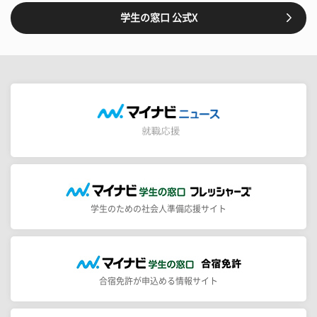
学生の窓口 公式X
学生のための社会人準備応援サイト
合宿免許が申込める情報サイト