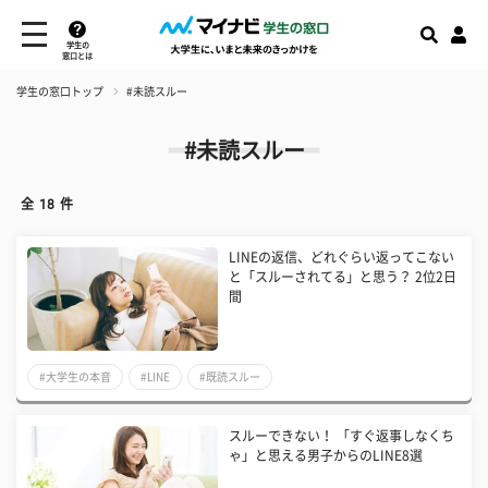
学生の
窓口とは
学生の窓口トップ
#未読スルー
#未読スルー
全
18
件
LINEの返信、どれぐらい返ってこない
と「スルーされてる」と思う？ 2位2日
間
#大学生の本音
#LINE
#既読スルー
スルーできない！ 「すぐ返事しなくち
ゃ」と思える男子からのLINE8選