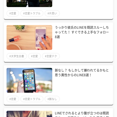
#恋愛
#恋愛トラブル
#片思い
うっかり彼氏のLINEを既読スルーしち
ゃってた！ すぐできる上手なフォロー
8選
#大学生白書
#恋愛
#恋愛テク
脈なし？ もしかして嫌われてるかもと
思う異性からのLINE8選！
#恋愛
#恋愛トラブル
#脈なし
LINEでされるとより腹が立つのは既読