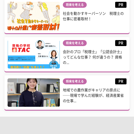
PR
将来を考える
社会を動かすキーパーソン 税理士の
仕事に密着取材！
PR
将来を考える
会計のプロ「税理士」「公認会計士」
ってどんな仕事？ 何が違うの？ 資格
の...
PR
将来を考える
地域での農作業がキャリアの原点に
──現場で学んだ経験が、経済産業省
の仕事...