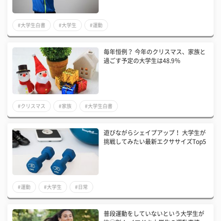
#大学生白書
#大学生
#運動
毎年恒例？ 今年のクリスマス、家族と
過ごす予定の大学生は48.9％
#クリスマス
#家族
#大学生白書
遊びながらシェイプアップ！ 大学生が
挑戦してみたい最新エクササイズTop5
#運動
#大学生
#日常
普段運動をしていないという大学生が