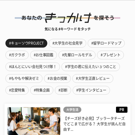
気になる #キーワード をタッチ
#キョーソウPROJECT
#大学生の社会見学
#留学ロードマップ
#ガクラボ
#お仕事図鑑
#先輩ロールモデル
#プレゼント
#ほんとにいい会社見つけ隊！
#学生の君に伝えたい３つのこと
#もやもや解決ゼミ
#お金の授業
#大学生正直レビュー
#恋愛特集
#特集企画
#診断
#学生インタビュー
PR
大学生活
【チーズ好き必見】ブッラータチーズ
でどこまで広がる？ 大学生が挑んだ自
由す...