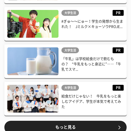
PR
大学生活
#ぎゅ〜〜にゅー！学生の発想から生ま
れた！ Jミルク×キョーソウPROJE...
PR
大学生活
「牛乳」は学校給食だけで飲むも
の？ “牛乳をもっと身近に”――「牛
乳でスマ...
PR
大学生活
給食だけじゃない！ 牛乳をもっと楽
しむアイデア、学生が本気で考えてみ
た
もっと見る