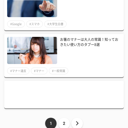
#Google
#スマホ
#大学生白書
お箸のマナーは大人の常識！知ってお
きたい使い方のタブー8選
#マナー違反
#マナー
#一般常識
1
2