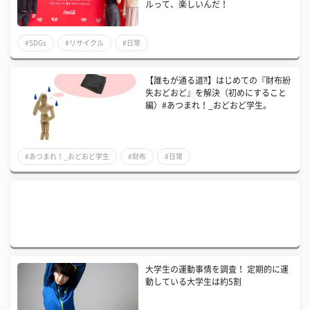
ルって、楽しいんだ！
#SDGs
#リサイクル
#日常
【誰もが通る道⁈】はじめての『財布紛
失おどおど』を解決（初めにすること
編）#あつまれ！_おどおど学生。
#あつまれ！_おどおど学生
#財布
#日常
大学生の運動事情を調査！ 定期的に運
動している大学生は約5割