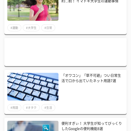
約◯割！ イマドキ大学生の運動事情
#運動
#大学生
#日常
「オワコン」「草不可避」つい日常生
活で口から出ていたネット用語7選
#用語
#オタク
#生活
便利すぎぃ！ 大学生が知ってびっくり
したGoogleの便利機能8選