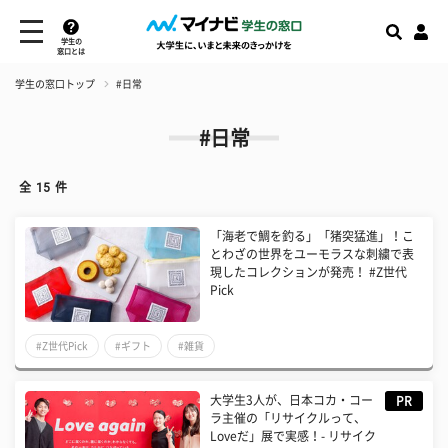
学生の
窓口とは
学生の窓口トップ
#日常
#日常
全
15
件
「海老で鯛を釣る」「猪突猛進」！こ
とわざの世界をユーモラスな刺繍で表
現したコレクションが発売！ #Z世代
Pick
#Z世代Pick
#ギフト
#雑貨
大学生3人が、日本コカ・コー
PR
ラ主催の「リサイクルって、
Loveだ」展で実感！- リサイク