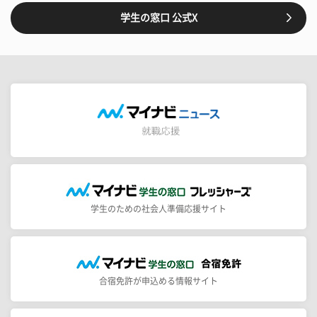
学生の窓口 公式X
学生のための社会人準備応援サイト
合宿免許が申込める情報サイト