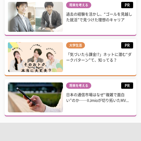
PR
将来を考える
過去の経験を活かし、“ゴールを見越し
た就活”で見つけた理想のキャリア
PR
大学生活
「気づいたら課金!?」ネットに潜む“ダ
ークパターン”て、知ってる？
PR
将来を考える
日本の通信市場はなぜ“複雑で面白
い”のか──IIJmioが切り拓いたMV...