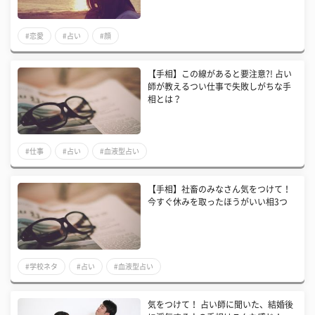
#恋愛
#占い
#顔
【手相】この線があると要注意?! 占い
師が教えるつい仕事で失敗しがちな手
相とは？
#仕事
#占い
#血液型占い
​【手相】社畜のみなさん気をつけて！
今すぐ休みを取ったほうがいい相3つ
#学校ネタ
#占い
#血液型占い
気をつけて！ 占い師に聞いた、結婚後