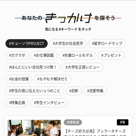
気になる #キーワード をタッチ
#キョーソウPROJECT
#大学生の社会見学
#留学ロードマップ
#ガクラボ
#お仕事図鑑
#先輩ロールモデル
#プレゼント
#ほんとにいい会社見つけ隊！
#大学生正直レビュー
#お金の授業
#もやもや解決ゼミ
#学生の君に伝えたい３つのこと
#診断
#恋愛特集
#特集企画
#学生インタビュー
PR
大学生活
【チーズ好き必見】ブッラータチーズ