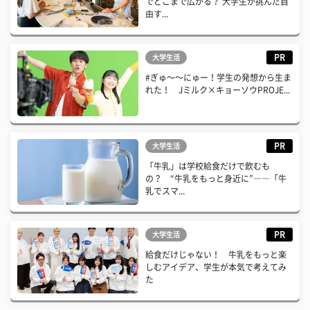
でどこまで広がる？ 大学生が挑んだ自
由す...
PR
大学生活
#ぎゅ〜〜にゅー！学生の発想から生ま
れた！ Jミルク×キョーソウPROJE...
PR
大学生活
「牛乳」は学校給食だけで飲むも
の？ “牛乳をもっと身近に”――「牛
乳でスマ...
PR
大学生活
給食だけじゃない！ 牛乳をもっと楽
しむアイデア、学生が本気で考えてみ
た