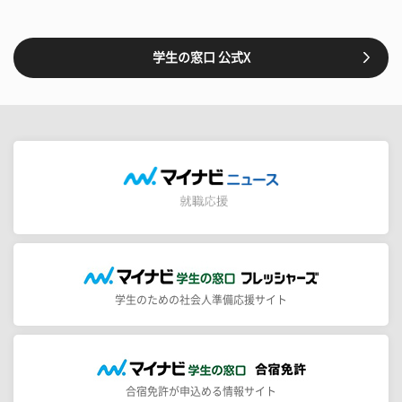
学生の窓口 公式X
学生のための社会人準備応援サイト
合宿免許が申込める情報サイト