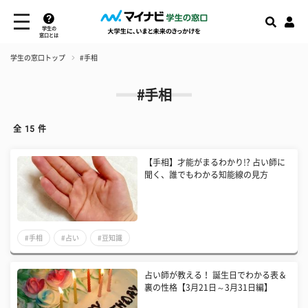
学生の
窓口とは
学生の窓口トップ
#手相
#手相
全
15
件
【手相】才能がまるわかり!? 占い師に
聞く、誰でもわかる知能線の見方
#手相
#占い
#豆知識
占い師が教える！ 誕生日でわかる表＆
裏の性格【3月21日～3月31日編】