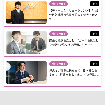
PR
将来を考える
【ディーエムソリューションズ】入社3
年目営業職の先輩が語る！就活で磨い
た...
PR
将来を考える
過去の経験を活かし、“ゴールを見越し
た就活”で見つけた理想のキャリア
PR
将来を考える
見えない現場に光を当て、日本社会を
支える - 経済産業省・水口さんが語る...