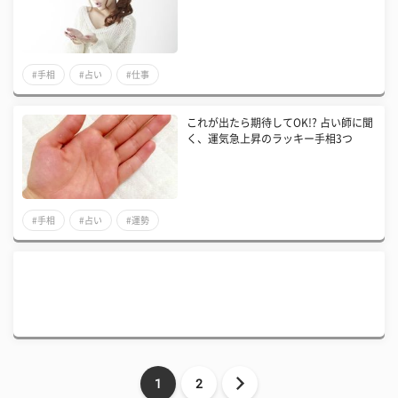
#手相
#占い
#仕事
これが出たら期待してOK!? 占い師に聞
く、運気急上昇のラッキー手相3つ
#手相
#占い
#運勢
1
2