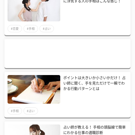
に浮気する人の手相はこんな感じ！
#恋愛
#手相
#占い
ポイントは大きいか小さいかだけ！ 占
い師に聞く、手を見ただけで一瞬でわ
かる行動パターンとは
#手相
#占い
占い師が教える！ 手相の頭脳線で簡単
にわかる仕事の適職診断