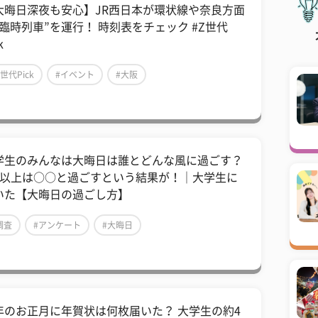
大晦日深夜も安心】JR西日本が環状線や奈良方面
“臨時列車”を運行！ 時刻表をチェック #Z世代
k
Z世代Pick
#イベント
#大阪
学生のみんなは大晦日は誰とどんな風に過ごす？
割以上は○○と過ごすという結果が！｜大学生に
いた【大晦日の過ごし方】
調査
#アンケート
#大晦日
年のお正月に年賀状は何枚届いた？ 大学生の約4