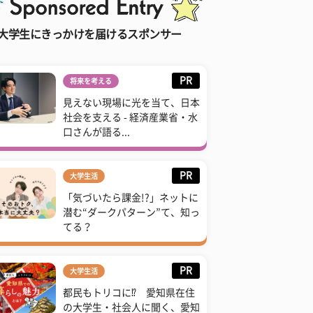
大学生にきっかけを届けるスポンサー
PR
将来を考える
見えない現場に光を当て、日本
社会を支える - 経済産業省・水
口さんが語る...
PR
大学生活
「気づいたら課金!?」ネットに
潜む“ダークパターン”て、知っ
てる？
PR
大学生活
都民もトリコに⁉ 愛知県在住
の大学生・社会人に聞く、愛知