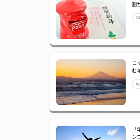
割
#
コ
む
#
「
ン