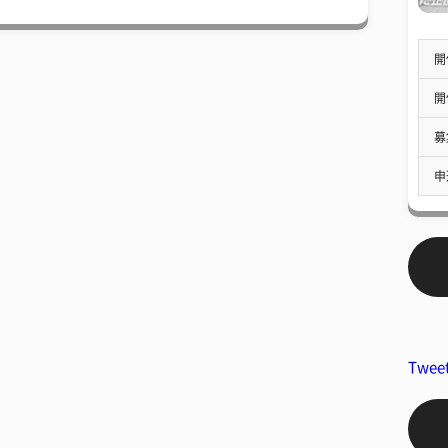
開
開
募
申
Twee