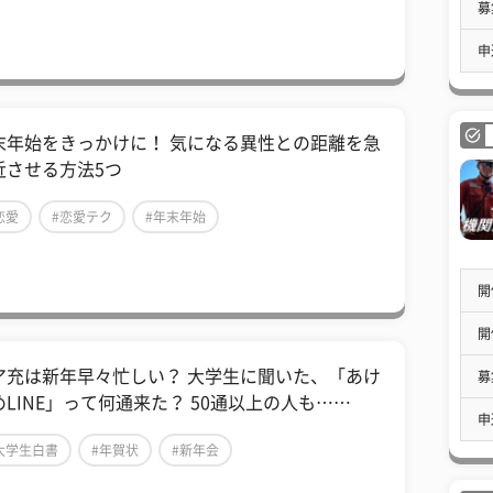
募
申
末年始をきっかけに！ 気になる異性との距離を急
近させる方法5つ
恋愛
#恋愛テク
#年末年始
開
開
ア充は新年早々忙しい？ 大学生に聞いた、「あけ
募
めLINE」って何通来た？ 50通以上の人も……
申
大学生白書
#年賀状
#新年会