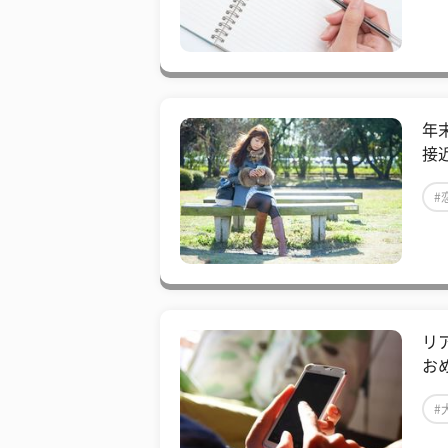
年
接
#
リ
お
#