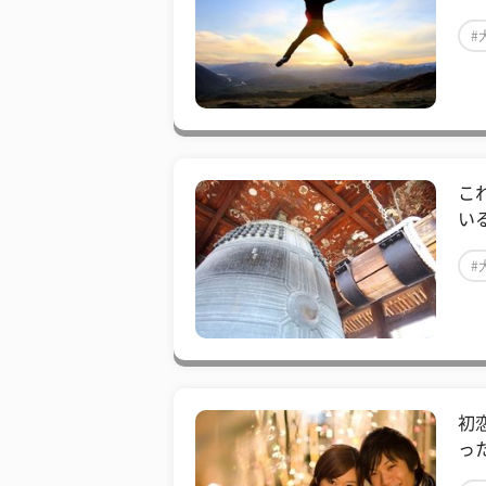
#
​
い
#
初
っ