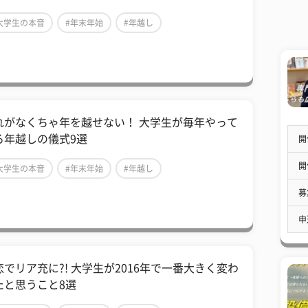
大学生の本音
#年末年始
#年越し
これがなくちゃ年を越せない！ 大学生が毎年やって
る年越しの儀式9選
開
開
大学生の本音
#年末年始
#年越し
募
申
恋でリア充に?! 大学生が2016年で一番大きく変わ
たと思うこと8選