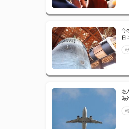
今
日
#
恋
海
#