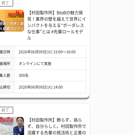
終了
【村田製作所】BtoBの魅力発
見！業界の壁を越えて世界にイ
ンパクトを与える“ボーダレス
な仕事”とは #先輩ロールモデ
ル
催日時
2026年06月09日(火) 15:00〜16:00
催場所
オンラインにて実施
集人数
300名
込締切
2026年06月09日(火) 14:00
終了
【村田製作所】飾らず、偽ら
ず、自分らしく。村田製作所で
活躍する先輩の就活術と企業の