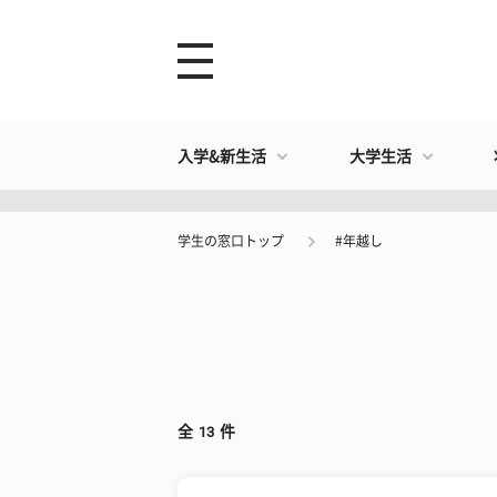
入学&新生活
大学生活
学生の窓口トップ
#年越し
全
13
件