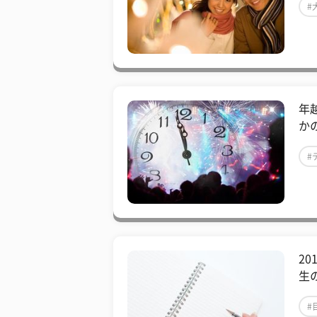
#
年
か
#
2
生
#