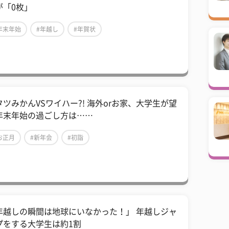
が「0枚」
年末年始
#年越し
#年賀状
タツみかんVSワイハー?! 海外orお家、大学生が望
年末年始の過ごし方は……
お正月
#新年会
#初詣
年越しの瞬間は地球にいなかった！」 年越しジャ
プをする大学生は約1割