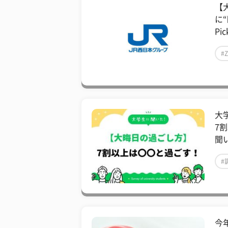
【
に
Pic
#
大
7
聞
#
今