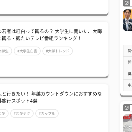
の若者は紅白って観るの？ 大学生に聞いた、大晦
に観る・観たいテレビ番組ランキング！
開
大学生
#大学生白書
#大学トレンド
開
募
申
人と行きたい！ 年越カウントダウンにおすすめな
外旅行スポット4選
恋愛
#恋愛テク
#カップル