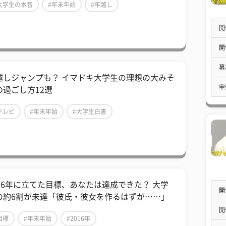
大学生の本音
#年末年始
#年越し
開
開
募
越しジャンプも？ イマドキ大学生の理想の大みそ
申
の過ごし方12選
テレビ
#年末年始
#大学生白書
016年に立てた目標、あなたは達成できた？ 大学
開
の約6割が未達「彼氏・彼女を作るはずが……」
開
目標
#年末年始
#2016年