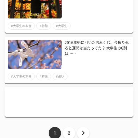
#大学生の本音
#初詣
#大学生
2016年始に引いたおみくじ、今振り返
ると運勢は当たってた？ 大学生の6割
は……
#大学生の本音
#初詣
#占い
1
2