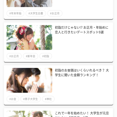
#年末年始
#大学生白書
#お正月
初詣だけじゃない!? お正月・年始めに
恋人と行きたいデートスポット9選
#お正月
#新年会
#初詣
初詣のお賽銭はいくらいれるべき？ 大
学生に聞いた金額ランキング！
#お金
#男子大学生
#神社
これで一年を始めたい！ 大学生が元旦