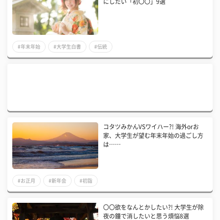
にしたい「初〇〇」9選
#年末年始
#大学生白書
#伝統
コタツみかんVSワイハー?! 海外orお
家、大学生が望む年末年始の過ごし方
は……
#お正月
#新年会
#初詣
〇〇欲をなんとかしたい?! 大学生が除
夜の鐘で消したいと思う煩悩8選