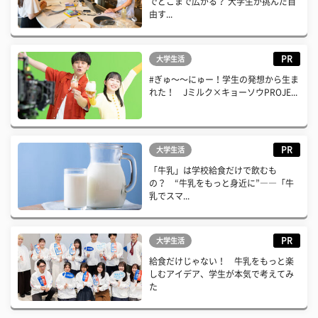
でどこまで広がる？ 大学生が挑んだ自
由す...
PR
大学生活
#ぎゅ〜〜にゅー！学生の発想から生ま
れた！ Jミルク×キョーソウPROJE...
PR
大学生活
「牛乳」は学校給食だけで飲むも
の？ “牛乳をもっと身近に”――「牛
乳でスマ...
PR
大学生活
給食だけじゃない！ 牛乳をもっと楽
しむアイデア、学生が本気で考えてみ
た