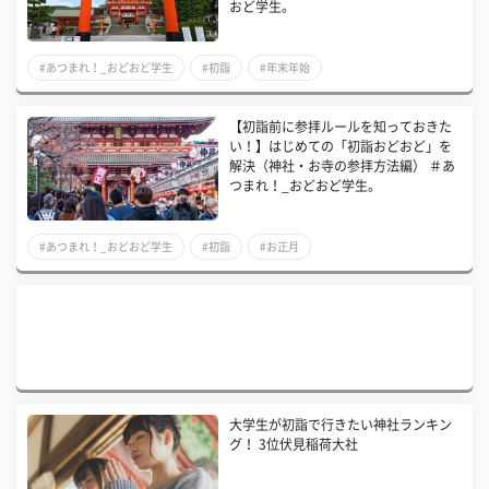
おど学生。
#あつまれ！_おどおど学生
#初詣
#年末年始
【初詣前に参拝ルールを知っておきた
い！】はじめての「初詣おどおど」を
解決（神社・お寺の参拝方法編） ＃あ
つまれ！_おどおど学生。
#あつまれ！_おどおど学生
#初詣
#お正月
大学生が初詣で行きたい神社ランキン
グ！ 3位伏見稲荷大社