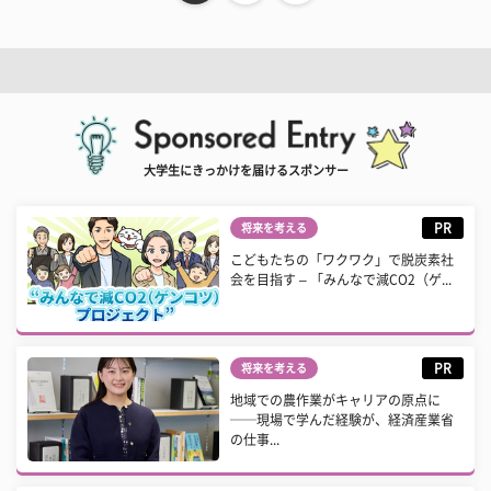
大学生にきっかけを届けるスポンサー
PR
将来を考える
こどもたちの「ワクワク」で脱炭素社
会を目指す – 「みんなで減CO2（ゲ...
PR
将来を考える
地域での農作業がキャリアの原点に
──現場で学んだ経験が、経済産業省
の仕事...