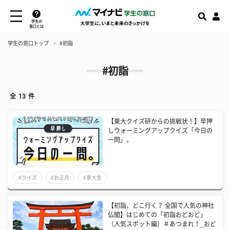
学生の
窓口とは
学生の窓口トップ
#初詣
#初詣
全
13
件
【東大クイズ研からの挑戦状！】早押
しウォーミングアップクイズ「今日の
一問」。
#クイズ
#お正月
#東大生
【初詣、どこ行く？ 全国で人気の神社
仏閣】はじめての「初詣おどおど」
（人気スポット編）＃あつまれ！_おど