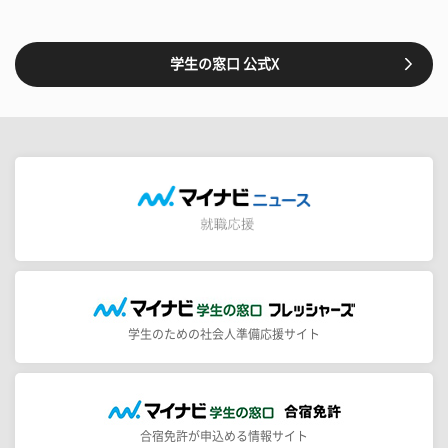
学生の窓口 公式X
学生のための社会人準備応援サイト
合宿免許が申込める情報サイト