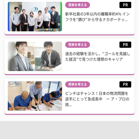
PR
将来を考える
新卒社員の3年以内の離職率約4% イン
フラを“錆び”から守るナカボーテッ...
PR
将来を考える
過去の経験を活かし、“ゴールを見越し
た就活”で見つけた理想のキャリア
PR
将来を考える
ピンチはチャンス！日本の物流問題を
逆手にとって急成長中 ー ア・プロの
挑...