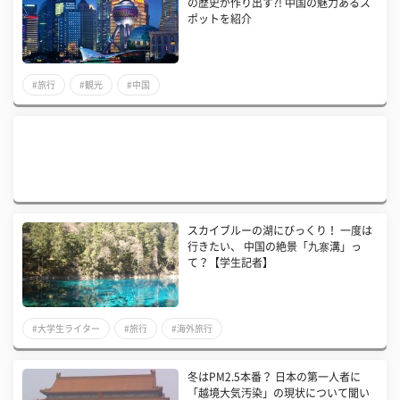
の歴史が作り出す?! 中国の魅力あるス
ポットを紹介
#旅行
#観光
#中国
スカイブルーの湖にびっくり！ 一度は
行きたい、 中国の絶景「九寨溝」っ
て？【学生記者】
#大学生ライター
#旅行
#海外旅行
冬はPM2.5本番？ 日本の第一人者に
「越境大気汚染」の現状について聞い