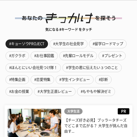
気になる #キーワード をタッチ
#キョーソウPROJECT
#大学生の社会見学
#留学ロードマップ
#ガクラボ
#お仕事図鑑
#先輩ロールモデル
#プレゼント
#ほんとにいい会社見つけ隊！
#学生の君に伝えたい３つのこと
#特集企画
#恋愛特集
#学生インタビュー
#診断
#お金の授業
#大学生正直レビュー
#もやもや解決ゼミ
PR
大学生活
【チーズ好き必見】ブッラータチーズ
でどこまで広がる？ 大学生が挑んだ自
由す...