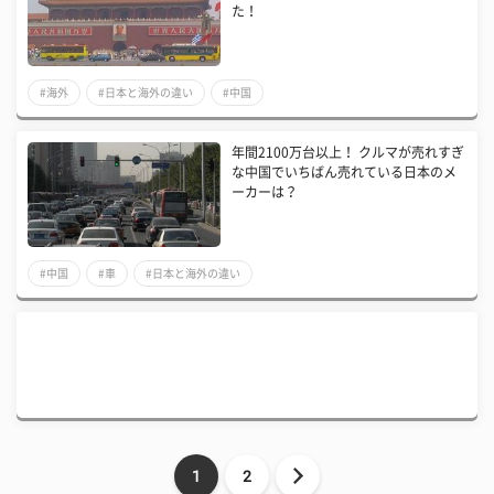
た！
#海外
#日本と海外の違い
#中国
年間2100万台以上！ クルマが売れすぎ
な中国でいちばん売れている日本のメ
ーカーは？
#中国
#車
#日本と海外の違い
1
2