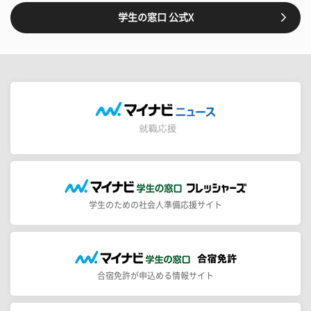
学生の窓口 公式X
学生のための社会人準備応援サイト
合宿免許が申込める情報サイト