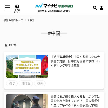
学生の
窓口とは
学生の窓口トップ
#中国
#中国
全
13
件
【給付型奨学金】中国へ留学したい大
学生が対象、日中友好協会アポロトレ
イディング奨学金募集！
#留学
#奨学金
#海外
歴史に名が残る偉人たちも、かつては
同じ悩みを抱えていた!? 中国人留学生
の歴史が学べる『百年留学生記念館』