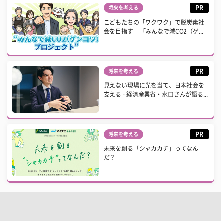
PR
将来を考える
こどもたちの「ワクワク」で脱炭素社
会を目指す – 「みんなで減CO2（ゲ...
PR
将来を考える
見えない現場に光を当て、日本社会を
支える - 経済産業省・水口さんが語る...
PR
将来を考える
未来を創る「シャカカチ」ってなん
だ？