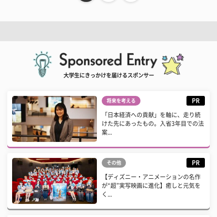
大学生にきっかけを届けるスポンサー
PR
将来を考える
「日本経済への貢献」を軸に、走り続
けた先にあったもの。入省3年目での法
案...
PR
その他
【ディズニー・アニメーションの名作
が“超”実写映画に進化】癒しと元気を
く...