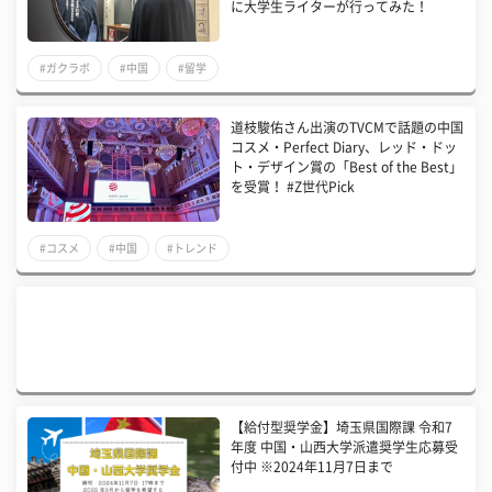
に大学生ライターが行ってみた！
#ガクラボ
#中国
#留学
道枝駿佑さん出演のTVCMで話題の中国
コスメ・Perfect Diary、レッド・ドッ
ト・デザイン賞の「Best of the Best」
を受賞！ #Z世代Pick
#コスメ
#中国
#トレンド
【給付型奨学金】埼玉県国際課 令和7
年度 中国・山西大学派遣奨学生応募受
付中 ※2024年11月7日まで