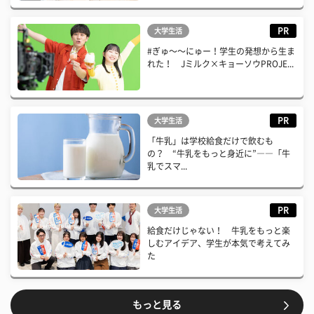
PR
大学生活
#ぎゅ〜〜にゅー！学生の発想から生ま
れた！ Jミルク×キョーソウPROJE...
PR
大学生活
「牛乳」は学校給食だけで飲むも
の？ “牛乳をもっと身近に”――「牛
乳でスマ...
PR
大学生活
給食だけじゃない！ 牛乳をもっと楽
しむアイデア、学生が本気で考えてみ
た
もっと見る