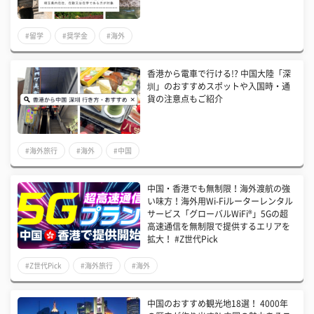
#留学
#奨学金
#海外
香港から電車で行ける!? 中国大陸「深
圳」のおすすめスポットや入国時・通
貨の注意点もご紹介
#海外旅行
#海外
#中国
中国・香港でも無制限！海外渡航の強
い味方！海外用Wi-Fiルーターレンタル
サービス「グローバルWiFi®」5Gの超
高速通信を無制限で提供するエリアを
拡大！ #Z世代Pick
#Z世代Pick
#海外旅行
#海外
中国のおすすめ観光地18選！ 4000年