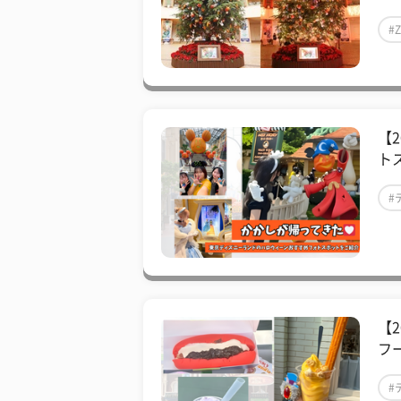
#
【
ト
#
【
フ
#