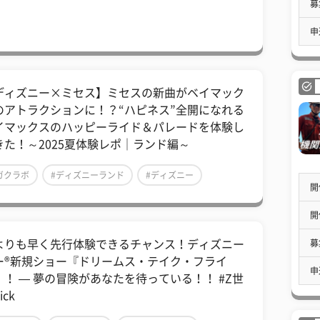
募
申
ディズニー×ミセス】ミセスの新曲がベイマック
のアトラクションに！？“ハピネス”全開になれる
イマックスのハッピーライド＆パレードを体験し
きた！～2025夏体験レポ｜ランド編～
ガクラボ
#ディズニーランド
#ディズニー
開
開
募
よりも早く先行体験できるチャンス！ディズニー
ー®新規ショー『ドリームス・テイク・フライ
申
』！ — 夢の冒険があなたを待っている！！ #Z世
ick