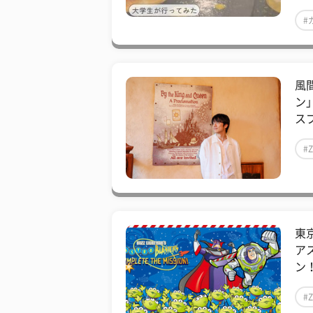
#
風
ン
スプ
#
東
ア
ン！
#