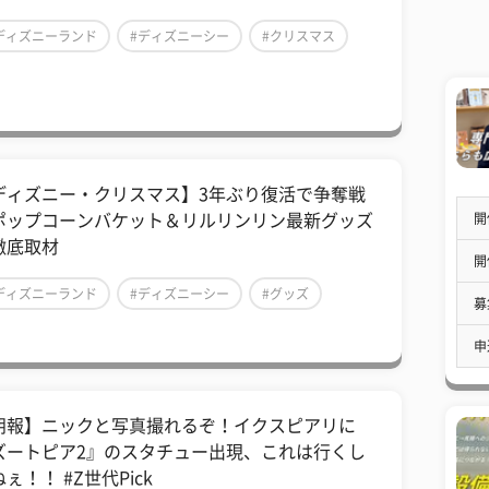
ディズニーランド
#ディズニーシー
#クリスマス
ディズニー・クリスマス】3年ぶり復活で争奪戦
開
ポップコーンバケット＆リルリンリン最新グッズ
徹底取材
開
ディズニーランド
#ディズニーシー
#グッズ
募
申
朗報】ニックと写真撮れるぞ！イクスピアリに
ズートピア2』のスタチュー出現、これは行くし
ぇ！！ #Z世代Pick