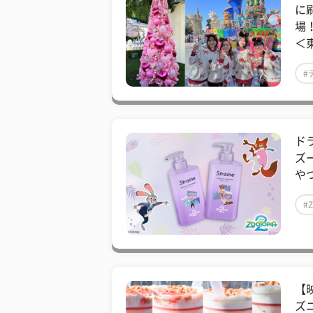
に
場
＜
#
ド
ズ
やつ
#
【
ズ