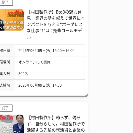
終了
【村田製作所】BtoBの魅力発
見！業界の壁を越えて世界にイ
ンパクトを与える“ボーダレス
な仕事”とは #先輩ロールモデ
ル
催日時
2026年06月09日(火) 15:00〜16:00
催場所
オンラインにて実施
集人数
300名
込締切
2026年06月09日(火) 14:00
終了
【村田製作所】飾らず、偽ら
ず、自分らしく。村田製作所で
活躍する先輩の就活術と企業の