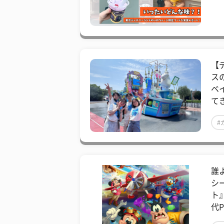
【
ス
ベ
て
#
誰
シ
ト
代P