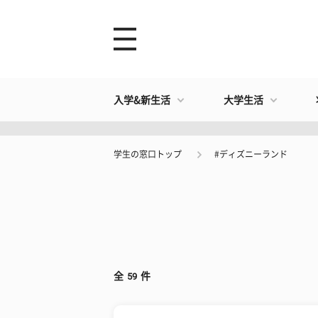
入学&新生活
大学生活
学生の窓口トップ
#ディズニーランド
全
59
件