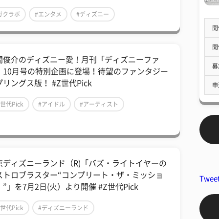
ガクラボ
#エンタメ
#ディズニー
開
開
間俊介のディズニー愛！月刊「ディズニーファ
募
」10月号の特別企画に登場！待望のファンタジー
リングス版！ #Z世代Pick
申
Z世代Pick
#アイドル
#アーティスト
京ディズニーランド（R)「バズ・ライトイヤーの
ストロブラスター“コンプリート・ザ・ミッショ
Twee
”」を7月2日(火）より開催 #Z世代Pick
Z世代Pick
#ディズニーランド