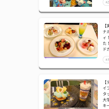
#
【
ナ
ィ
た
ド
#
【
イ
タ
大
キ