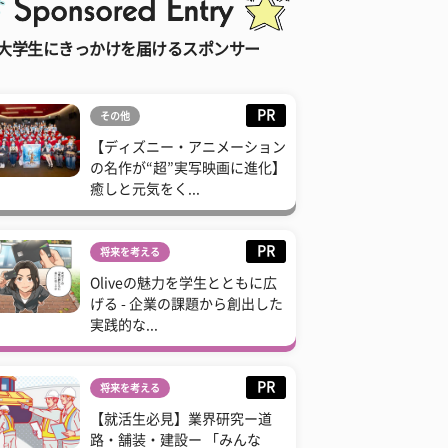
大学生にきっかけを届けるスポンサー
PR
その他
【ディズニー・アニメーション
の名作が“超”実写映画に進化】
癒しと元気をく...
PR
将来を考える
Oliveの魅力を学生とともに広
げる - 企業の課題から創出した
実践的な...
PR
将来を考える
【就活生必見】業界研究ー道
路・舗装・建設ー 「みんな