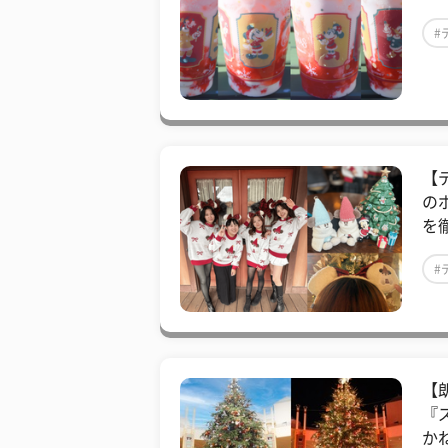
#
【
の
を
#
【
『
かね