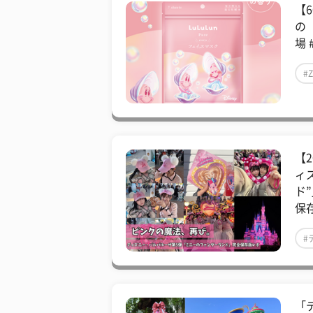
【
の
場 
#
【
ィ
ド
保
#
「