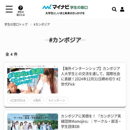
学生の
窓口とは
学生の窓口トップ
#カンボジア
#カンボジア
全
4
件
【海外インターンシップ】カンボジア
人大学生との交流を通して、国際社会
に貢献！2024年12月31日締め切り #Z
世代Pick
#Z世代Pick
#海外
#インターン
カンボジアに笑顔を！ 『カンボジア笑
縁団体Momojiro』｜サークル・部活・
学生団体DB