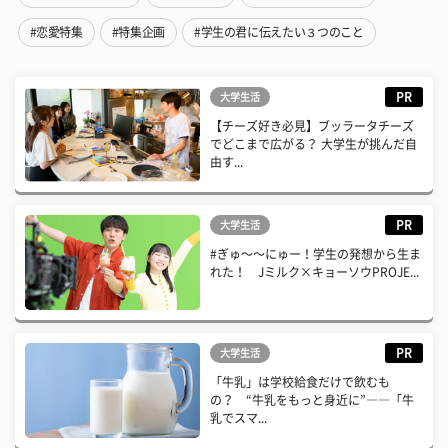
#恋愛特集
#特集企画
#学生の君に伝えたい３つのこと
PR
大学生活
【チーズ好き必見】ブッラータチーズ
でどこまで広がる？ 大学生が挑んだ自
由す...
PR
大学生活
#ぎゅ〜〜にゅー！学生の発想から生ま
れた！ Jミルク×キョーソウPROJE...
PR
大学生活
「牛乳」は学校給食だけで飲むも
の？ “牛乳をもっと身近に”――「牛
乳でスマ...