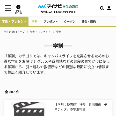
学生の
窓口とは
学割・プレゼント
学割
プレゼント
クーポン
貯金・節約
学生の窓口トップ
学割・プレゼント
学割
学割
「学割」カテゴリでは、キャンパスライフを充実させるためのお
得な学割をお届け！ グルメや遊園地などの普段のおでかけに使え
る学割から、引っ越しや教習所などの特別な時期に役立つ情報ま
で幅広く紹介しています。
全
307
件
【学割：映画館】神奈川県川崎市「チ
ネチッタ」の学生料金！