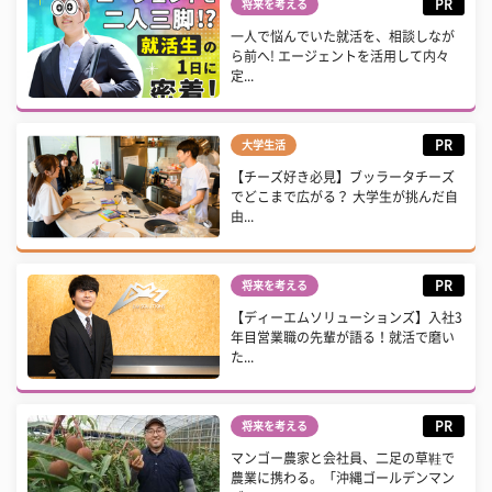
PR
将来を考える
一人で悩んでいた就活を、相談しなが
ら前へ! エージェントを活用して内々
定...
PR
大学生活
【チーズ好き必見】ブッラータチーズ
でどこまで広がる？ 大学生が挑んだ自
由...
PR
将来を考える
【ディーエムソリューションズ】入社3
年目営業職の先輩が語る！就活で磨い
た...
PR
将来を考える
マンゴー農家と会社員、二足の草鞋で
農業に携わる。「沖縄ゴールデンマン