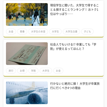
現役学生に聞いた、大学生で得するこ
スーパー
と＆損することランキング！ おトク1
位はやっぱり……
お金
青春
大学生の本音
大学生
大学生白書
子ども
大人
メリット
デメリット
学割
社会人でもいける!? 卒業しても「学
割」が使えるってほんと？
旅行
お得
学割
大学生
お金
行かないと絶対に損！ 大学生が卒業旅
行に行くべき4つの理由