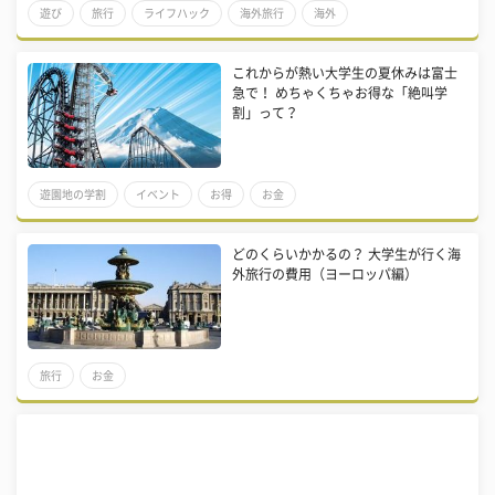
遊び
旅行
ライフハック
海外旅行
海外
これからが熱い大学生の夏休みは富士
急で！ めちゃくちゃお得な「絶叫学
割」って？
遊園地の学割
イベント
お得
お金
どのくらいかかるの？ 大学生が行く海
外旅行の費用（ヨーロッパ編）
旅行
お金