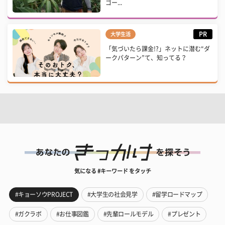
ゴー...
PR
大学生活
「気づいたら課金!?」ネットに潜む“ダ
ークパターン”て、知ってる？
気になる #キーワード をタッチ
#キョーソウPROJECT
#大学生の社会見学
#留学ロードマップ
#ガクラボ
#お仕事図鑑
#先輩ロールモデル
#プレゼント