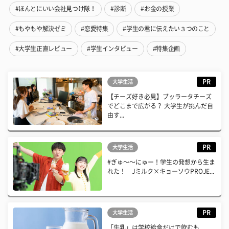
#ほんとにいい会社見つけ隊！
#診断
#お金の授業
#もやもや解決ゼミ
#恋愛特集
#学生の君に伝えたい３つのこと
#大学生正直レビュー
#学生インタビュー
#特集企画
PR
大学生活
【チーズ好き必見】ブッラータチーズ
でどこまで広がる？ 大学生が挑んだ自
由す...
PR
大学生活
#ぎゅ〜〜にゅー！学生の発想から生ま
れた！ Jミルク×キョーソウPROJE...
PR
大学生活
「牛乳」は学校給食だけで飲むも