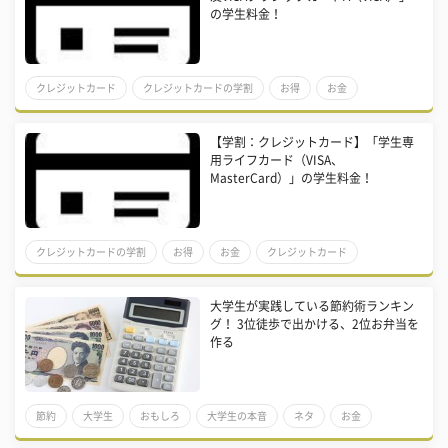
の学生料金！
クレジットカード
クレジットカードの学割
お得
お金
【学割：クレジットカード】「学生専
用ライフカード（VISA、
MasterCard）」の学生料金！
クレジットカードの学割
お得
お金
クレジットカード
​大学生が実践している節約術ランキン
グ！ 3位徒歩で出かける、2位お弁当を
作る
節約
大学生
おもしろ
大学生の本音
ネタ
お金
男子大学生
大学生白書
一人暮らし
ネタバレ
学校ネタ