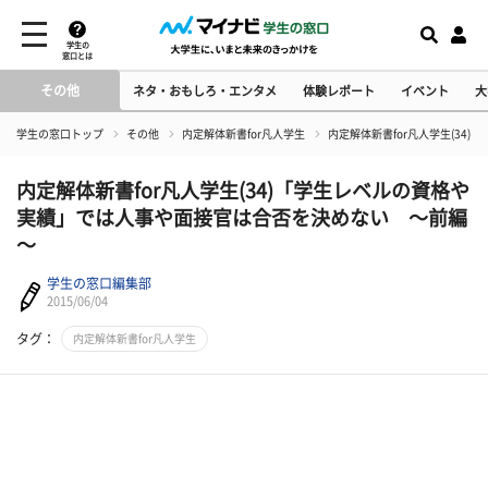
学生の
窓口とは
その他
ネタ・おもしろ・エンタメ
体験レポート
イベント
大
学生の窓口トップ
その他
内定解体新書for凡人学生
内定解体新書for凡人学生(3
内定解体新書for凡人学生(34)「学生レベルの資格や
実績」では人事や面接官は合否を決めない ～前編
～
学生の窓口編集部
2015/06/04
タグ：
内定解体新書for凡人学生