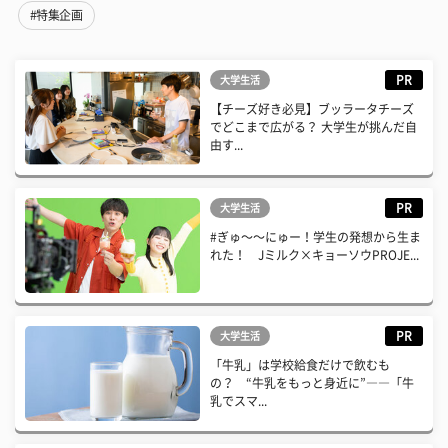
#特集企画
PR
大学生活
【チーズ好き必見】ブッラータチーズ
でどこまで広がる？ 大学生が挑んだ自
由す...
PR
大学生活
#ぎゅ〜〜にゅー！学生の発想から生ま
れた！ Jミルク×キョーソウPROJE...
PR
大学生活
「牛乳」は学校給食だけで飲むも
の？ “牛乳をもっと身近に”――「牛
乳でスマ...