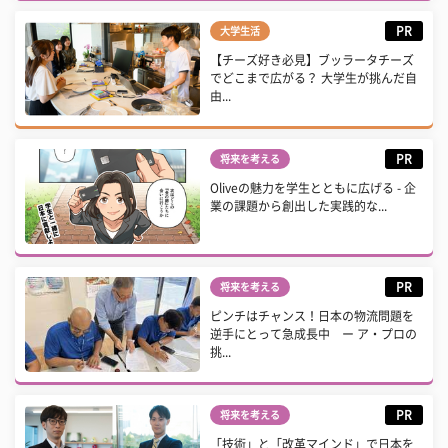
PR
大学生活
【チーズ好き必見】ブッラータチーズ
でどこまで広がる？ 大学生が挑んだ自
由...
PR
将来を考える
Oliveの魅力を学生とともに広げる - 企
業の課題から創出した実践的な...
PR
将来を考える
ピンチはチャンス！日本の物流問題を
逆手にとって急成長中 ー ア・プロの
挑...
PR
将来を考える
「技術」と「改革マインド」で日本を