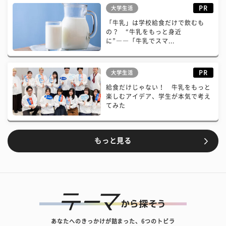
PR
大学生活
「牛乳」は学校給食だけで飲むも
の？ “牛乳をもっと身近
に”――「牛乳でスマ...
PR
大学生活
給食だけじゃない！ 牛乳をもっと
楽しむアイデア、学生が本気で考え
てみた
もっと見る
あなたへのきっかけが詰まった、6つのトビラ