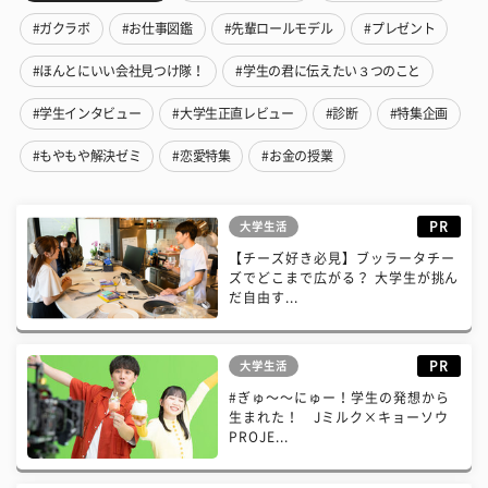
#ガクラボ
#お仕事図鑑
#先輩ロールモデル
#プレゼント
#ほんとにいい会社見つけ隊！
#学生の君に伝えたい３つのこと
#学生インタビュー
#大学生正直レビュー
#診断
#特集企画
#もやもや解決ゼミ
#恋愛特集
#お金の授業
PR
大学生活
【チーズ好き必見】ブッラータチー
ズでどこまで広がる？ 大学生が挑ん
だ自由す...
PR
大学生活
#ぎゅ〜〜にゅー！学生の発想から
生まれた！ Jミルク×キョーソウ
PROJE...