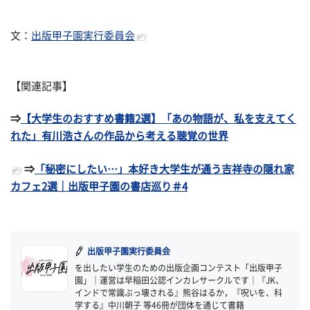
文：
出版甲子園実行委員会
【関連記事】
⇒
【大学生のおすすめ書籍2選】「あの物語が、私を支えてく
れた」有川浩さんの作品から考える聴覚の世界
⇒
「秘密にしたい…」本好き大学生が通う吉祥寺の隠れ家
カフェ2選｜出版甲子園の書店巡り＃4
出版甲子園実行委員会
を出したい学生のための出版企画コンテスト「出版甲子
園」｜運営は早稲田公認インカレサークルです｜『JK、
インドで常識ぶっ壊される』熊谷はるか，『呪いを、科
学する』中川朝子 等46冊が団体を通じて書籍