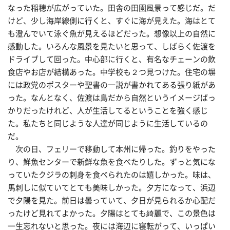
なった稲穂が広がっていた。田舎の田園風景って感じだ。だ
けど、少し海岸線側に行くと、すぐに海が見えた。海はとて
も澄んでいて泳ぐ魚が見えるほどだった。想像以上の自然に
感動した。いろんな風景を見たいと思って、しばらく佐渡を
ドライブして回った。中心部に行くと、有名なチェーンの飲
食店やお店が結構あった。中学校も２つ見つけた。住宅の塀
には政党のポスターや聖書の一説が書かれてある張り紙があ
った。なんとなく、佐渡は島だから自然というイメージばっ
かりだったけれど、人が生活してるということを強く感じ
た。私たちと同じような人達が同じように生活しているの
だ。
次の日、フェリーで移動して本州に帰った。釣りをやった
り、鮮魚センターで新鮮な魚を食べたりした。ずっと気にな
っていたクジラの刺身を食べられたのは嬉しかった。味は、
馬刺しに似ていてとても美味しかった。夕方になって、浜辺
で夕陽を見た。前日は曇っていて、夕日が見られるか心配だ
ったけど見れてよかった。夕陽はとても綺麗で、この景色は
一生忘れないと思った。夜には海辺に寝転がって、いっぱい