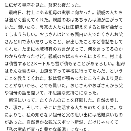
に広がる星座を見た。贅沢な夜だった。
最終日、村上にある祖母の実家に向かった。親戚の人たち
は温かく迎えてくれた。親戚のおばあちゃんは腰が曲がって
いた。聞いたら、農家の人たちは田植えをすると腰が曲がっ
てしまうらしい。おじさんはとても面白い人でたくさんお父
さんと川で泳いだりしたこと、家出したことなど昔話をして
くれた。たまに地域特有の方言があって、何を言ってるのか
わからなかったけど。親戚のおばあちゃんによると、村上市
は積雪すると2メートルも雪が積もることがあるらしい。祖母
はそんな雪の中、山道を下って学校に行ってたんだ、という
ことを教えてくれた。私は雪が積もったところをあまり見た
ことがないから、とても驚いた。おじさんやおばさんから父
や祖母の話を聞いて、不思議な気持ちになった。
新潟にいって、たくさんのことを経験した。自然の美し
さ、凄さ。そして、そこに生活する人たちのたくましさ。な
によりも、私の知らない祖母と父の思い出には感慨深いもの
があった。自然豊かな観光スポット新潟、だけじゃなくて
「私の家族が育った豊かな新潟」になった。