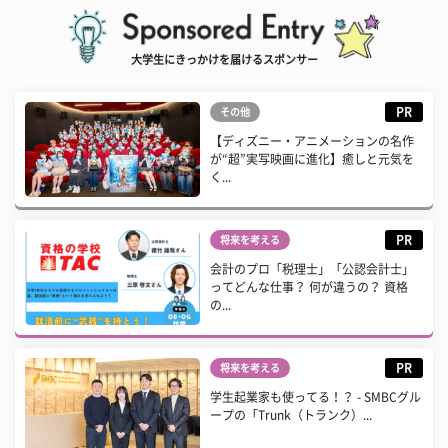
大学生にきっかけを届けるスポンサー
PR
その他
【ディズニー・アニメーションの名作
が“超”実写映画に進化】癒しと元気を
く...
PR
将来を考える
会計のプロ「税理士」「公認会計士」
ってどんな仕事？ 何が違うの？ 資格
の...
PR
将来を考える
学生起業家も使ってる！？ - SMBCグル
ープの「Trunk（トランク）...