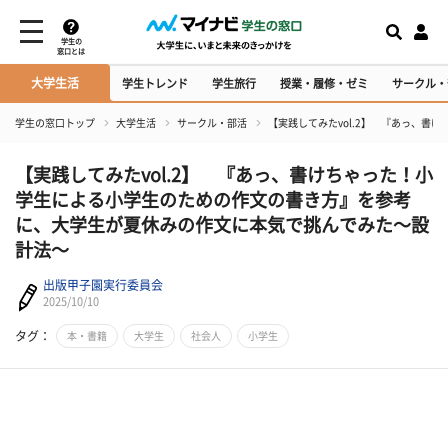
学生の
窓口とは
大学生活
学生トレンド
学生旅行
授業・履修・ゼミ
サークル・
学生の窓口トップ
大学生活
サークル・部活
【実践してみたvol.2】 『あっ、
【実践してみたvol.2】 『あっ、書けちゃった！小
学生による小学生のための作文の書き方』を参考
に、大学生が夏休みの作文に本気で挑んでみた～設
計法～
出版甲子園実行委員会
2025/10/10
タグ：
本・書籍
大学生
社会人
小学生