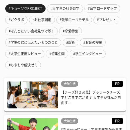
#キョーソウPROJECT
#大学生の社会見学
#留学ロードマップ
#ガクラボ
#お仕事図鑑
#先輩ロールモデル
#プレゼント
#ほんとにいい会社見つけ隊！
#恋愛特集
#学生の君に伝えたい３つのこと
#診断
#お金の授業
#大学生正直レビュー
#特集企画
#学生インタビュー
#もやもや解決ゼミ
PR
大学生活
【チーズ好き必見】ブッラータチーズ
でどこまで広がる？ 大学生が挑んだ自
由す...
PR
大学生活
#ぎゅ〜〜にゅー！学生の発想から生ま