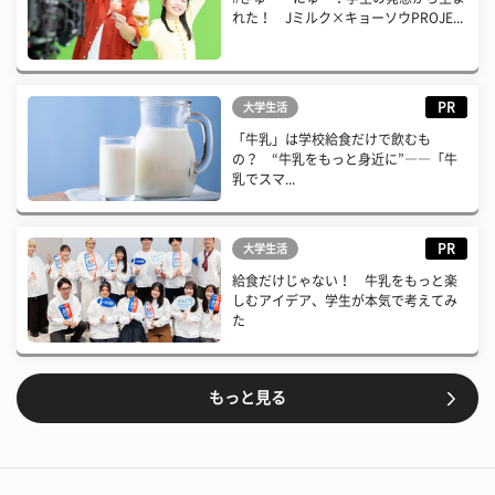
れた！ Jミルク×キョーソウPROJE...
PR
大学生活
「牛乳」は学校給食だけで飲むも
の？ “牛乳をもっと身近に”――「牛
乳でスマ...
PR
大学生活
給食だけじゃない！ 牛乳をもっと楽
しむアイデア、学生が本気で考えてみ
た
もっと見る