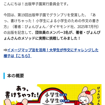
こんにちは！出版甲子園実行委員会です。
今回は、第19回出版甲子園でグランプリを受賞した、 『あ
っ、書けちゃった！ 小学生による小学生のための作文の書き
方』（著者：ぴょんぴょん／ダイヤモンド社、2025年7月刊）
の出版を記念して、
団体員のメンバー
3名が、著者・ぴょんぴ
ょんさんのメソッドに実際に挑戦してみました！
⇒
イメージマップ法を活用！大学生が作文にチャレンジした
様子は【こちら】
本の概要