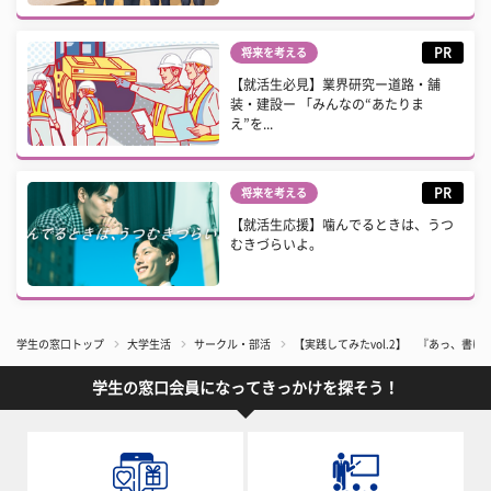
PR
将来を考える
【就活生必見】業界研究ー道路・舗
装・建設ー 「みんなの“あたりま
え”を...
PR
将来を考える
【就活生応援】噛んでるときは、うつ
むきづらいよ。
学生の窓口トップ
大学生活
サークル・部活
【実践してみたvol.2】 『あっ、
学生の窓口会員になってきっかけを探そう！