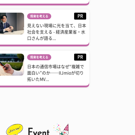
PR
将来を考える
見えない現場に光を当て、日本
社会を支える - 経済産業省・水
口さんが語る...
PR
将来を考える
日本の通信市場はなぜ“複雑で
面白い”のか──IIJmioが切り
拓いたMV...