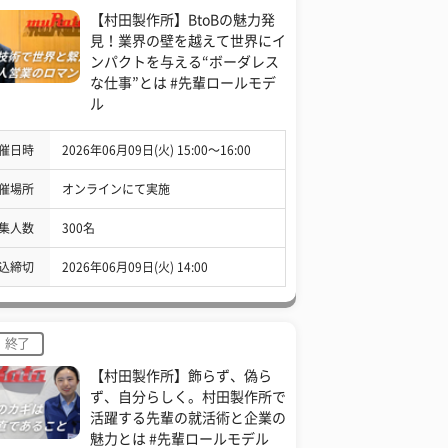
【村田製作所】BtoBの魅力発
見！業界の壁を越えて世界にイ
ンパクトを与える“ボーダレス
な仕事”とは #先輩ロールモデ
ル
催日時
2026年06月09日(火) 15:00〜16:00
催場所
オンラインにて実施
集人数
300名
込締切
2026年06月09日(火) 14:00
終了
【村田製作所】飾らず、偽ら
ず、自分らしく。村田製作所で
活躍する先輩の就活術と企業の
魅力とは #先輩ロールモデル