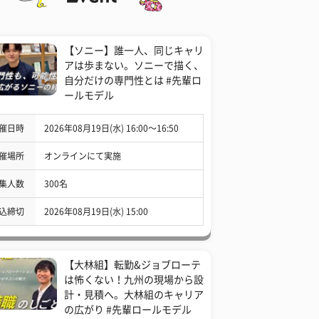
【ソニー】誰一人、同じキャリ
アは歩まない。ソニーで描く、
自分だけの専門性とは #先輩ロ
ールモデル
催日時
2026年08月19日(水) 16:00〜16:50
催場所
オンラインにて実施
集人数
300名
込締切
2026年08月19日(水) 15:00
【大林組】転勤&ジョブローテ
は怖くない！九州の現場から設
計・見積へ。大林組のキャリア
の広がり #先輩ロールモデル