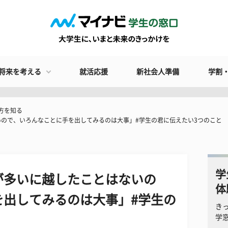
将来を考える
就活応援
新社会人準備
学割
方を知る
ので、いろんなことに手を出してみるのは大事」#学生の君に伝えたい3つのこと
学
が多いに越したことはないの
体
を出してみるのは大事」#学生の
き
学