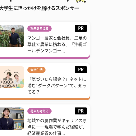
大学生にきっかけを届けるスポンサー
PR
将来を考える
マンゴー農家と会社員、二足の
草鞋で農業に携わる。「沖縄ゴ
ールデンマンゴー...
PR
大学生活
「気づいたら課金!?」ネットに
潜む“ダークパターン”て、知っ
てる？
PR
将来を考える
地域での農作業がキャリアの原
点に──現場で学んだ経験が、
経済産業省の仕事...