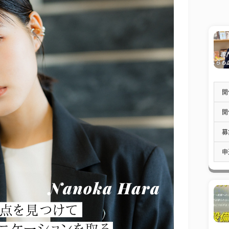
開
開
募
申