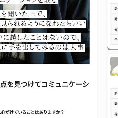
開
開
募
申
通点を見つけてコミュニケーシ
開
開
に心がけていることはありますか？
募