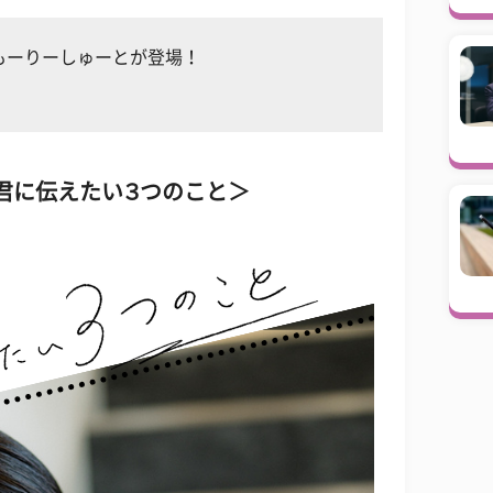
R、もーりーしゅーとが登場！
君に伝えたい３つのこと＞