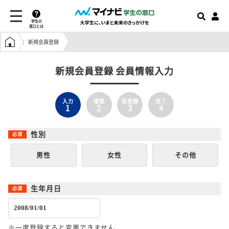
学生の
窓口とは
学生の窓口トップ
新規会員登録
新規会員登録 会員情報入力
入力
確認
仮登録
完了
1
2
3
4
性別
男性
女性
その他
生年月日
※一度登録すると変更できません