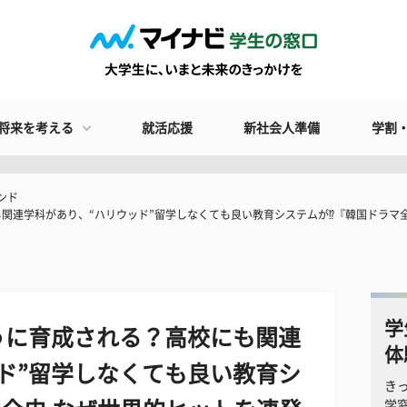
将来を考える
就活応援
新社会人準備
学割
ンド
も関連学科があり、“ハリウッド”留学しなくても良い教育システムが⁉『韓国ドラマ全
学
うに育成される？高校にも関連
体
ド”留学しなくても良い教育シ
き
学