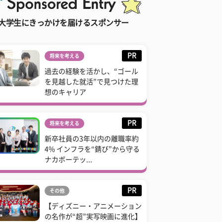
大学生にきっかけを届けるスポンサー
PR
将来を考える
過去の経験を活かし、“ゴール
を見越した就活”で見つけた理
想のキャリア
PR
将来を考える
新卒社員の3年以内の離職率約
4% インフラを“錆び”から守る
ナカボーテッ...
PR
その他
【ディズニー・アニメーション
の名作が“超”実写映画に進化】