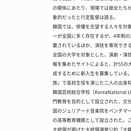
の関係にあたり、現場では彼女たち
象的だったと行定監督は語る。
韓国では、俳優を志望する人々を対
ーが全国に多く存在するが、4年制
置されているほか、演技を専攻でき
全国の大学を対象とした、演劇・演技
報を集めたサイトによると、計55の
成するために新入生を募集している
族』で高校生役を演じた二人の出身
韓国芸術総合学校（KoreaNational Uni
門教育を目的として設立された、文
国のジュリアード音楽院をベンチマ
の高等教育機関として設立された。こ
大統領が掲げた大統領選挙公約「大韓