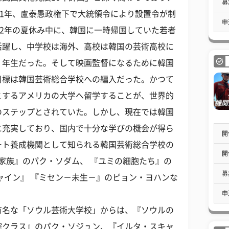
募
91年、盧泰愚政権下で大統領令により設置令が制
申
22年の夏休み中に、韓国に一時帰国していた若者
活躍し、中学校は海外、高校は韓国の芸術高校に
１年生だった。そして映画監督になるために韓国
目標は韓国芸術総合学校への編入だった。かつて
とするアメリカの大学へ留学することが、世界的
のステップとされていた。しかし、現在では韓国
に充実しており、国内で十分な学びの機会が得ら
開
ート養成機関として知られる韓国芸術総合学校の
開
の家族』のパク・ソダム、 『ユミの細胞たち』の
募
ャイン』 『ミセン－未生－』のピョン・ヨハンな
申
有名な「ソウル芸術大学校」からは、『ソウルの
院クラス』のパク・ソジュン、『イルタ・スキャ