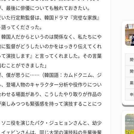
が、最後に俳優についても触れておきたい。
だいた行定勲監督は、韓国ドラマ『完璧な家族』
う語ってくださった。
、韓国人だからというのは関係なく、私たちにや
的に監督がどうしたいのかをはっきり伝えてくれ
って演技します』と言ってくれました。その言葉
開
臨むことができました」
開
督、僕が思うに……（韓国語：カムドクニム、ジ
募
ら、登場人物のキャラクター分析や役作りについ
合わせる場面があり、こうしたやり取りが作品の
申
が楽しみつつも緊張感を持って演技することにつ
・ソニ役を演じたパク・ジュヒョンさんと、幼少
・イェビンさんは、同じ大学の演技科の先輩後輩