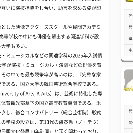
が互いに演技指導をし合い、助言を求める姿が印
開
象とした映像アクターズスクールや民間アカデミ
開
の高等学校の中にも俳優を輩出する関連学科が設
募
る大学も多い。
申
・ミュージカルなどの関連学科の2025年入試情
大学が演技・ミュージカル・演劇などの俳優を育
。その中でも最も競争率が高いのは、『完璧な家
校である、国立大学の韓国芸術総合学校である。
versity of Arts, K-Arts）は、芸術に特化した専
化体育観光部傘下の国立高等教育機関である。米
開
ークし、総合コンサバトリー（総合芸術院）形式
の学校の設立は、第13代の盧泰愚（ノ・テウ）
開
民国文化発展10年計画」と深く関わっており、