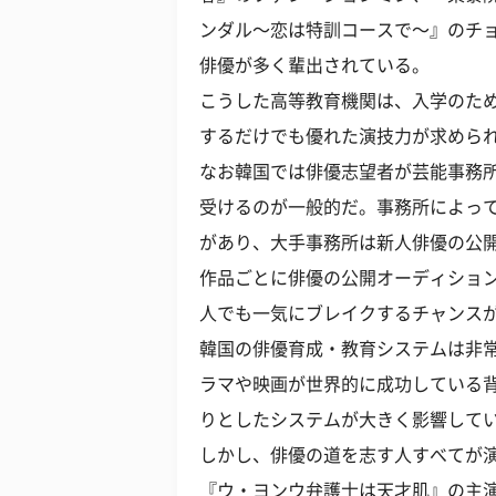
ンダル〜恋は特訓コースで〜』のチ
俳優が多く輩出されている。
こうした高等教育機関は、入学のた
するだけでも優れた演技力が求めら
なお韓国では俳優志望者が芸能事務
受けるのが一般的だ。事務所によっ
があり、大手事務所は新人俳優の公
作品ごとに俳優の公開オーディショ
人でも一気にブレイクするチャンス
韓国の俳優育成・教育システムは非
ラマや映画が世界的に成功している
りとしたシステムが大きく影響して
しかし、俳優の道を志す人すべてが
『ウ・ヨンウ弁護士は天才肌』の主