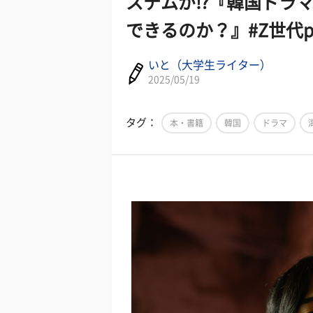
ステムが⁉『韓国ドラマ
できるのか？』#Z世代p
いと（大学生ライター）
2025/05/19
タグ：
本・書籍
韓国
ドラマ