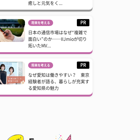
癒しと元気をく...
PR
将来を考える
日本の通信市場はなぜ“複雑で
面白い”のか──IIJmioが切り
拓いたMV...
PR
将来を考える
なぜ愛知は働きやすい？ 東京
経験者が語る、暮らしが充実す
る愛知県の魅力