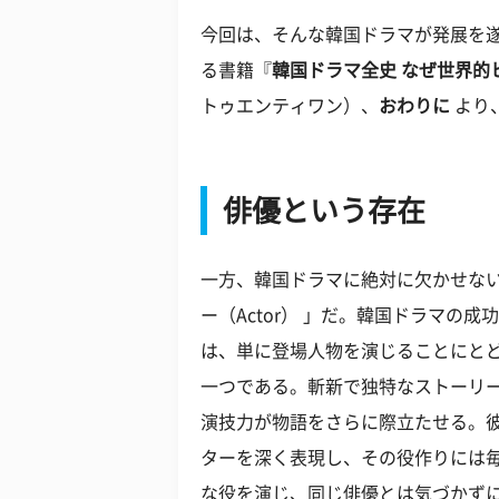
今回は、そんな韓国ドラマが発展を遂
る書籍『
韓国ドラマ全史 なぜ世界的
トゥエンティワン）、
おわりに
より
俳優という存在
一方、韓国ドラマに絶対に欠かせな
ー（Actor） 」だ。韓国ドラマの
は、単に登場人物を演じることにと
一つである。斬新で独特なストーリ
演技力が物語をさらに際立たせる。
ターを深く表現し、その役作りには
な役を演じ、同じ俳優とは気づかず