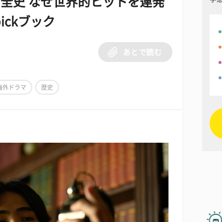
全史 なぜ世界的ヒットを連発
ickブック
あとで読む
海外ドラマ
歴史