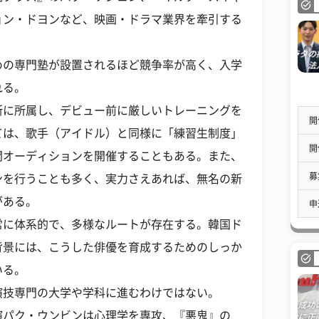
ョン・ドヨンなど、映画・ドラマ業界を牽引する
めの専門塾が設置されるほど競争率が高く、入学
れる。
所に所属し、デビュー前に厳しいトレーニングを
開
ては、歌手（アイドル）と同様に「練習生制度」
開
開オーディションを開催することもある。また、
募
ンを行うことも多く、実力さえあれば、無名の新
がある。
申
常に体系的で、多様なルートが存在する。韓国ド
背景には、こうした俳優を育成するためのしっか
いる。
演技専門の大学や学科に進むわけではない。
演パク・ウンビンは心理学を専攻、『悪鬼』の