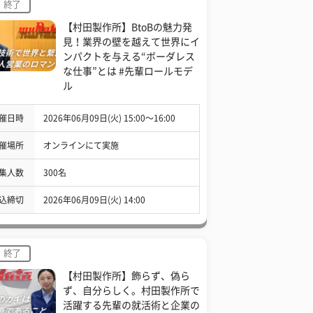
終了
【村田製作所】BtoBの魅力発
見！業界の壁を越えて世界にイ
ンパクトを与える“ボーダレス
な仕事”とは #先輩ロールモデ
ル
催日時
2026年06月09日(火) 15:00〜16:00
催場所
オンラインにて実施
集人数
300名
込締切
2026年06月09日(火) 14:00
終了
【村田製作所】飾らず、偽ら
ず、自分らしく。村田製作所で
活躍する先輩の就活術と企業の