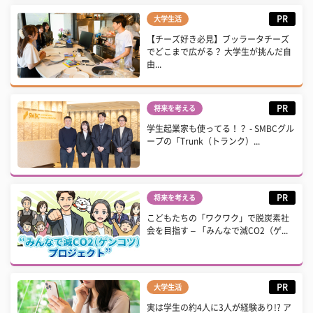
PR
大学生活
【チーズ好き必見】ブッラータチーズ
でどこまで広がる？ 大学生が挑んだ自
由...
PR
将来を考える
学生起業家も使ってる！？ - SMBCグル
ープの「Trunk（トランク）...
PR
将来を考える
こどもたちの「ワクワク」で脱炭素社
会を目指す – 「みんなで減CO2（ゲ...
PR
大学生活
実は学生の約4人に3人が経験あり!? ア