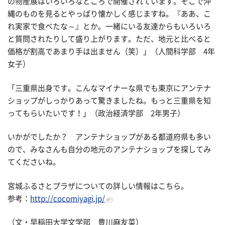
の物産展はいろいろなところで開催されています。そこで沖
縄のものを見るとやっぱり懐かしく感じますね。『ああ、こ
れ実家で食べたな～』とか。一緒にいる友達からもいろいろ
と質問されたりして盛り上がります。ただ、地元と比べると
価格が割高であまり手は出ません（笑）」（人間科学部 4年
女子）
「三重県出身です。こんなマイナーな県でも東京にアンテナ
ショップがしっかりあって驚きましたね。もっと三重県を知
ってもらいたいです！」（政治経済学部 2年男子）
いかがでしたか？ アンテナショップがある都道府県も多い
ので、みなさんも自分の地元のアンテナショップを探してみ
てくださいね。
宮城ふるさとプラザについての詳しい情報はこちら。
参考：
http://cocomiyagi.jp/
（文・早稲田大学文学部 豊川麻友菜）