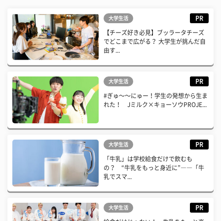
PR
大学生活
【チーズ好き必見】ブッラータチーズ
でどこまで広がる？ 大学生が挑んだ自
由す...
PR
大学生活
#ぎゅ〜〜にゅー！学生の発想から生ま
れた！ Jミルク×キョーソウPROJE...
PR
大学生活
「牛乳」は学校給食だけで飲むも
の？ “牛乳をもっと身近に”――「牛
乳でスマ...
PR
大学生活