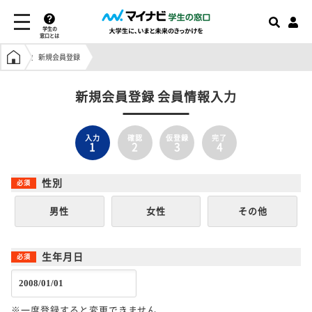
学生の
窓口とは
学生の窓口トップ
新規会員登録
新規会員登録 会員情報入力
入力
確認
仮登録
完了
1
2
3
4
性別
男性
女性
その他
生年月日
※一度登録すると変更できません