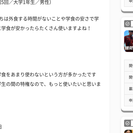
申
5回／大学1年生／男性）
たちは外食する時間がないことや学食の安さで学
に学食が安かったらたくさん使いますよね！
開
学食をあまり使わないという方が多かったです
開
学生の間の特権なので、もっと使いたいと思いま
募
申
日