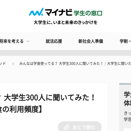
将来を考える
就活応援
新社会人準備
学割
ンド
みんなは学食使ってる？ 大学生300人に聞いてみた！｜大学生に聞い
学
 大学生300人に聞いてみた！
体
食の利用頻度】
き
学
あとで読む