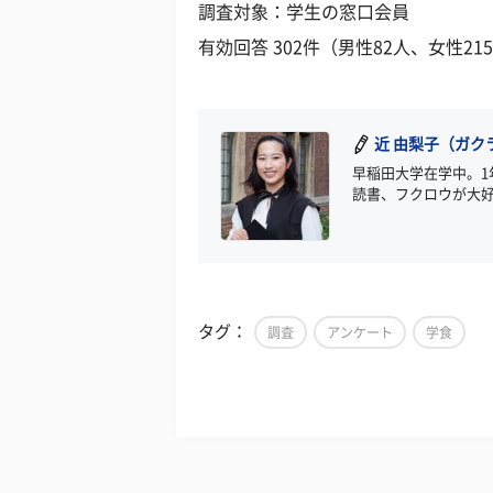
調査対象：学生の窓口会員
有効回答 302件（男性82人、女性21
近 由梨子（ガク
早稲田大学在学中。
読書、フクロウが大
タグ：
調査
アンケート
学食