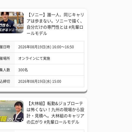
【ソニー】誰一人、同じキャリ
アは歩まない。ソニーで描く、
自分だけの専門性とは #先輩ロ
ールモデル
催日時
2026年08月19日(水) 16:00〜16:50
催場所
オンラインにて実施
集人数
300名
込締切
2026年08月19日(水) 15:00
【大林組】転勤&ジョブローテ
は怖くない！九州の現場から設
計・見積へ。大林組のキャリア
の広がり #先輩ロールモデル