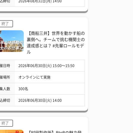
込締切
2026年08月31日(月) 14:00
終了
【商船三井】世界を動かす船の
裏側へ。チームで挑む機関士の
達成感とは？ #先輩ロールモデ
ル
催日時
2026年06月30日(火) 15:00〜15:50
催場所
オンラインにて実施
集人数
300名
込締切
2026年06月30日(火) 14:00
終了
【村田製作所】BtoBの魅力発