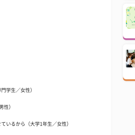
専門学生／女性）
男性）
せているから（大学1年生／女性）