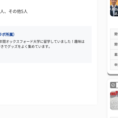
5人、その他5人
開
ラボ所属）
1年間オックスフォード大学に留学していました！趣味は
開
好きでグッズをよく集めています。
募
申