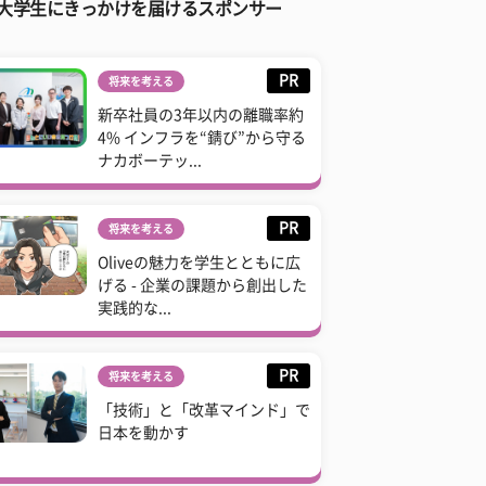
大学生にきっかけを届けるスポンサー
PR
将来を考える
新卒社員の3年以内の離職率約
4% インフラを“錆び”から守る
ナカボーテッ...
PR
将来を考える
Oliveの魅力を学生とともに広
げる - 企業の課題から創出した
実践的な...
PR
将来を考える
「技術」と「改革マインド」で
日本を動かす