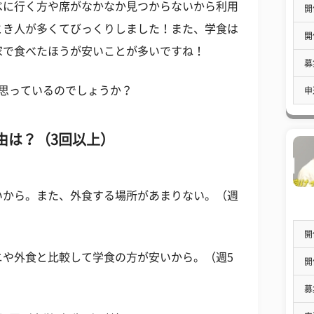
べに行く方や席がなかなか見つからないから利用
開
とき人が多くてびっくりしました！また、学食は
開
家で食べたほうが安いことが多いですね！
募
思っているのでしょうか？
申
由は？（3回以上）
いから。また、外食する場所があまりない。（週
開
ニや外食と比較して学食の方が安いから。（週5
開
募