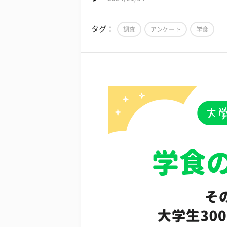
タグ：
調査
アンケート
学食