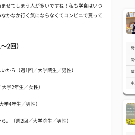
済ませてしまう人が多いですね！私も学食はいつ
めなかなか行く気にならなくてコンビニで買って
～2回）
開
開
しいから（週1回／大学院生／男性）
募
申
／大学2年生／女性）
大学4年生／男性）
から。（週2回／大学院生／男性）