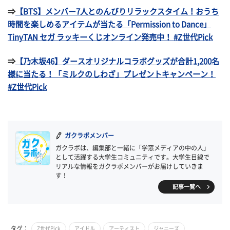
⇒
【BTS】メンバー7人とのんびりリラックスタイム！おうち
時間を楽しめるアイテムが当たる「Permission to Dance」
TinyTAN セガ ラッキーくじオンライン発売中！ #Z世代Pick
⇒
【乃木坂46】ダースオリジナルコラボグッズが合計1,200名
様に当たる！「ミルクのしわざ」プレゼントキャンペーン！
#Z世代Pick
ガクラボメンバー
ガクラボは、編集部と一緒に「学窓メディアの中の人」
として活躍する大学生コミュニティです。大学生目線で
リアルな情報をガクラボメンバーがお届けしていきま
す！
記事一覧へ
タグ：
Z世代Pick
アイドル
アーティスト
ジャニーズ