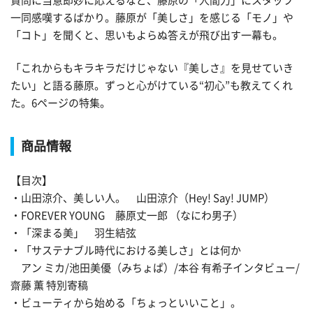
質問に当意即妙に応えるなど、藤原の「人間力」にスタッフ
一同感嘆するばかり。藤原が「美しさ」を感じる「モノ」や
「コト」を聞くと、思いもよらぬ答えが飛び出す一幕も。
「これからもキラキラだけじゃない『美しさ』を見せていき
たい」と語る藤原。ずっと心がけている“初心”も教えてくれ
た。6ページの特集。
商品情報
【目次】
・山田涼介、美しい人。 山田涼介（Hey! Say! JUMP）
・FOREVER YOUNG 藤原丈一郎 （なにわ男子）
・「深まる美」 羽生結弦
・「サステナブル時代における美しさ」とは何か
アン ミカ/池田美優（みちょぱ）/本谷 有希子インタビュー/
齋藤 薫 特別寄稿
・ビューティから始める「ちょっといいこと」。