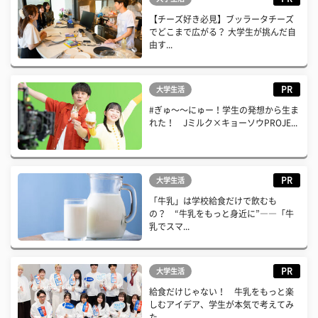
【チーズ好き必見】ブッラータチーズ
でどこまで広がる？ 大学生が挑んだ自
由す...
PR
大学生活
#ぎゅ〜〜にゅー！学生の発想から生ま
れた！ Jミルク×キョーソウPROJE...
PR
大学生活
「牛乳」は学校給食だけで飲むも
の？ “牛乳をもっと身近に”――「牛
乳でスマ...
PR
大学生活
給食だけじゃない！ 牛乳をもっと楽
しむアイデア、学生が本気で考えてみ
た