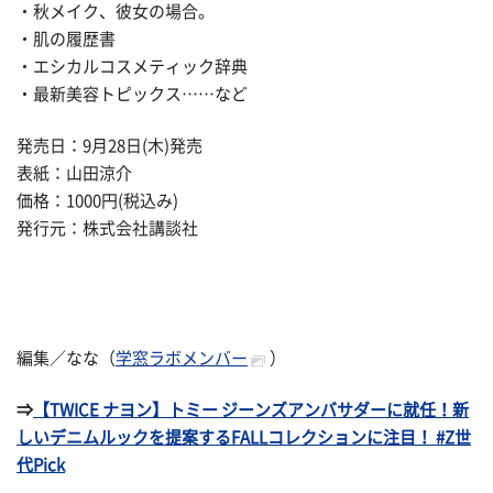
・秋メイク、彼女の場合。
・肌の履歴書
・エシカルコスメティック辞典
・最新美容トピックス……など
発売日：9月28日(木)発売
表紙：山田涼介
価格：1000円(税込み)
発行元：株式会社講談社
編集／なな（
学窓ラボメンバー
）
⇒
【TWICE ナヨン】トミー ジーンズアンバサダーに就任！新
しいデニムルックを提案するFALLコレクションに注目！ #Z世
代Pick