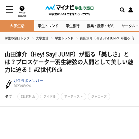
学生の
窓口とは
大学生活
学生トレンド
学生旅行
授業・履修・ゼミ
サークル・
学生の窓口トップ
大学生活
学生トレンド
山田涼介（Hey! Say! JUMP）が語
山田涼介（Hey! Say! JUMP）が語る「美しさ」と
は？プロスケーター羽生結弦の人間として美しい魅
力に迫る！ #Z世代Pick
ガクラボメンバー
2023/09/24
タグ：
Z世代Pick
アイドル
アーティスト
ジャニーズ