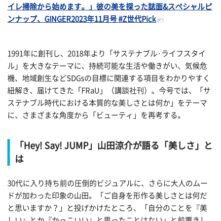
イレ掃除から始めます。」彼の美を探った誌面&スペシャルピ
ンナップ、GINGER2023年11月号 #Z世代Pick
1991年に創刊し、2018年より「サステナブル·ライフスタイ
ル」を大きなテーマに、持続可能な生活や働きがい、気候危
機、地域創生などSDGsの目標に関連する項目をわかりやすく
紐解き、届けてきた「FRaU」（講談社刊）。今号では、「サ
ステナブル時代における本質的な美しさとは何か」をテーマ
に、さまざまな角度から「ビューティ」を再考する。
「Hey! Say! JUMP」山田涼介が語る「美しさ」と
は
30代に入り持ち前の圧倒的ビジュアルに、さらに大人のムー
ドが加わった印象の山田。「ご自身を形作る美しさとは何だ
と思いますか？」と投げかけたところ、「自分のことを『美
しい』とか『かっこいい』と思ったことはない」と前置きし