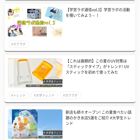
【学窓ラボ通信vol.3】学窓ラボの活動
を覗いてみよう～！
#ガクラボ
【これは画期的】この夏のUV対策は
「スティックタイプ」がトレンド! UV
スティックを初めて使ってみた
#トレンド
#大学トレンド
#ガクラボ
新店も続々オープン! この夏食べたい話
題のかき氷店5選をご紹介 #大学生トレ
ンド