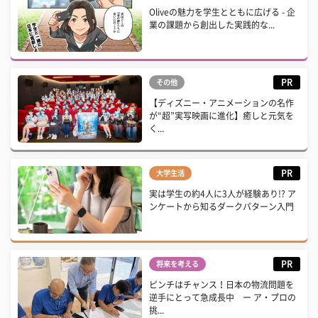
Oliveの魅力を学生とともに広げる - 企
業の課題から創出した実践的な...
PR
その他
【ディズニー・アニメーションの名作
が“超”実写映画に進化】癒しと元気を
く...
PR
大学生活
実は学生の約4人に3人が経験あり!? ア
ンケートから知るダークパターン入門
PR
将来を考える
ピンチはチャンス！日本の物流問題を
逆手にとって急成長中 ー ア・プロの
挑...