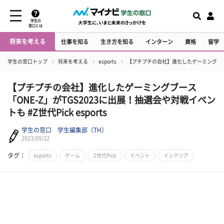
学生の
窓口とは
将来を考える
仕事を知る
生き方を知る
インターン
資格
留学
学生の窓口トップ
将来を考える
esports
【プチプチの会社】進化したゲーミングブース「O
【プチプチの会社】進化したゲーミングブース
「ONE-Z」がTGS2023に出展！抽選会や対戦イベン
トも #Z世代Pick esports
学生の窓口 学生編集部（TH）
2023/09/22
タグ：
esports
ゲーム
Z世代Pick
イベント
インテリア