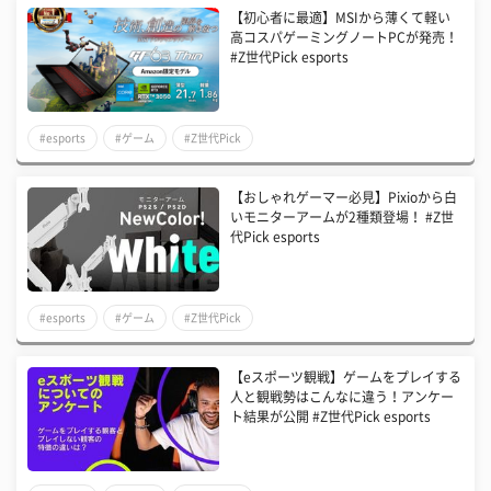
【初心者に最適】MSIから薄くて軽い
高コスパゲーミングノートPCが発売！
#Z世代Pick esports
#esports
#ゲーム
#Z世代Pick
【おしゃれゲーマー必見】Pixioから白
いモニターアームが2種類登場！ #Z世
代Pick esports
#esports
#ゲーム
#Z世代Pick
【eスポーツ観戦】ゲームをプレイする
人と観戦勢はこんなに違う！アンケー
ト結果が公開 #Z世代Pick esports