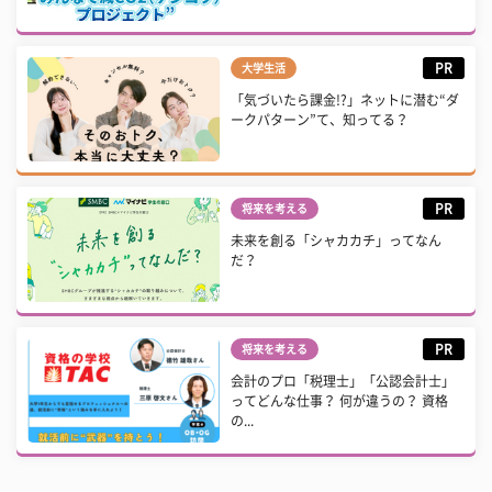
PR
大学生活
「気づいたら課金!?」ネットに潜む“ダ
ークパターン”て、知ってる？
PR
将来を考える
未来を創る「シャカカチ」ってなん
だ？
PR
将来を考える
会計のプロ「税理士」「公認会計士」
ってどんな仕事？ 何が違うの？ 資格
の...