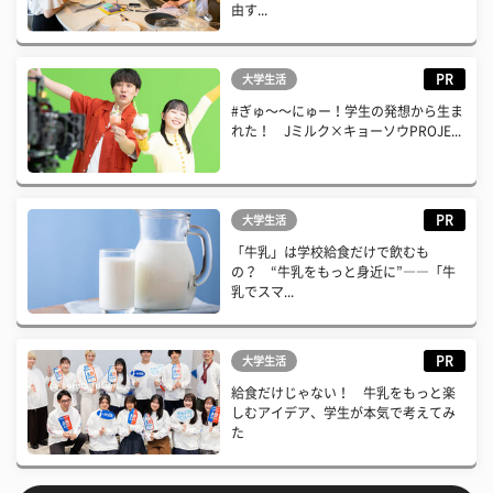
由す...
PR
大学生活
#ぎゅ〜〜にゅー！学生の発想から生ま
れた！ Jミルク×キョーソウPROJE...
PR
大学生活
「牛乳」は学校給食だけで飲むも
の？ “牛乳をもっと身近に”――「牛
乳でスマ...
PR
大学生活
給食だけじゃない！ 牛乳をもっと楽
しむアイデア、学生が本気で考えてみ
た