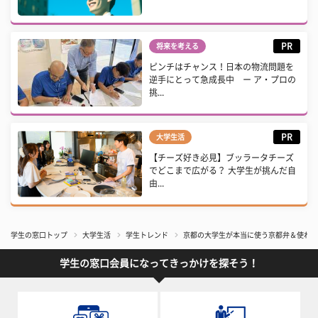
PR
将来を考える
ピンチはチャンス！日本の物流問題を
逆手にとって急成長中 ー ア・プロの
挑...
PR
大学生活
【チーズ好き必見】ブッラータチーズ
でどこまで広がる？ 大学生が挑んだ自
由...
学生の窓口トップ
大学生活
学生トレンド
京都の大学生が本当に使う京都弁＆使わない
学生の窓口会員になってきっかけを探そう！