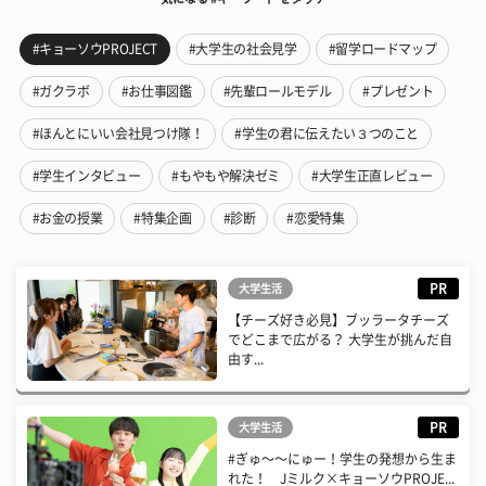
#キョーソウPROJECT
#大学生の社会見学
#留学ロードマップ
#ガクラボ
#お仕事図鑑
#先輩ロールモデル
#プレゼント
#ほんとにいい会社見つけ隊！
#学生の君に伝えたい３つのこと
#学生インタビュー
#もやもや解決ゼミ
#大学生正直レビュー
#お金の授業
#特集企画
#診断
#恋愛特集
PR
大学生活
【チーズ好き必見】ブッラータチーズ
でどこまで広がる？ 大学生が挑んだ自
由す...
PR
大学生活
#ぎゅ〜〜にゅー！学生の発想から生ま
れた！ Jミルク×キョーソウPROJE...