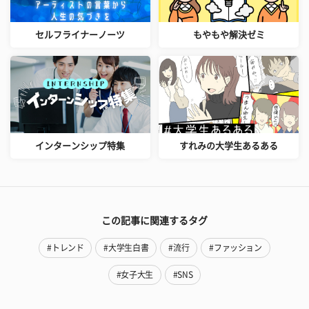
セルフライナーノーツ
もやもや解決ゼミ
インターンシップ特集
すれみの大学生あるある
この記事に関連するタグ
#トレンド
#大学生白書
#流行
#ファッション
#女子大生
#SNS